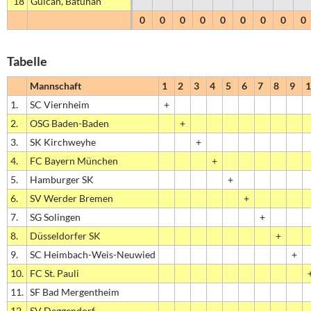
18
Gülcan, Batuhan
0
0
0
0
0
0
0
0
0
Tabelle
Mannschaft
1
2
3
4
5
6
7
8
9
1
1.
SC Viernheim
+
2.
OSG Baden-Baden
+
3.
SK Kirchweyhe
+
4.
FC Bayern München
+
5.
Hamburger SK
+
6.
SV Werder Bremen
+
7.
SG Solingen
+
8.
Düsseldorfer SK
+
9.
SC Heimbach-Weis-Neuwied
+
10.
FC St. Pauli
11.
SF Bad Mergentheim
12.
SV Deggendorf