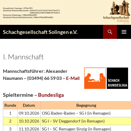
Zum
Inhalt
springen
Suchen
Schachgesellschaft Solingen e.V.
PRIMÄR
MENÜ
I. Mannschaft
Mannschaftsführer: Alexander
Naumann – (03494) 66 59 03 –
E-Mail
Spieltermine –
Bundesliga
Runde
Datum
Begegnung
1
09.10.2026
OSG Baden-Baden – SG I (in Remagen)
2
10.10.2026
SG I – SV Deggendorf (in Remagen)
3
11.10.2026
SG I – SC Remagen Sinzig (in Remagen)