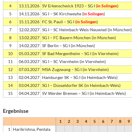
4
13.11.2026
SV Erkenschwick 1923 – SG I (
in Solingen
)
5
14.11.2026
SG I – SK Kirchweyhe (
in Solingen
)
6
15.11.2026
FC St. Pauli – SG I (
in Solingen
)
7
12.02.2027
SG I – SC Heimbach-Weis-Neuwied (in München)
8
13.02.2027
SG I – FC Bayern München (in München)
9
14.02.2027
SF Berlin – SG I (in München)
10
05.03.2027
SF Bad Mergentheim – SG I (in Viernheim)
11
06.03.2027
SG I – SC Viernheim (in Viernheim)
12
07.03.2027
MSA Zugzwang – SG I (in Viernheim)
13
02.04.2027
Hamburger SK – SG I (in Heimbach-Weis)
14
03.04.2027
SG I – Düsseldorfer SK (in Heimbach-Weis)
15
04.04.2027
SV Werder Bremen – SG I (in Heimbach-Weis)
Ergebnisse
1
2
3
4
5
6
7
8
9
1
Harikrishna, Pentala