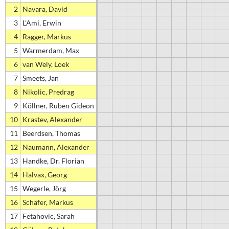
2
Navara, David
3
L’Ami, Erwin
4
Ragger, Markus
5
Warmerdam, Max
6
van Wely, Loek
7
Smeets, Jan
8
Nikolic, Predrag
9
Köllner, Ruben Gideon
10
Krastev, Alexander
11
Beerdsen, Thomas
12
Naumann, Alexander
13
Handke, Dr. Florian
14
Halvax, Georg
15
Wegerle, Jörg
16
Schäfer, Markus
17
Fetahovic, Sarah