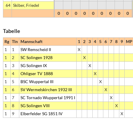
64
Skiber, Friedel
0
0
0
0
0
0
0
0
0
Tabelle
Rg
Tln
Mannschaft
1
2
3
4
5
6
7
8
9
MP
1
1
SW Remscheid II
X
1
2
SC Solingen 1928
X
1
3
SG Solingen IX
X
1
4
Ohligser TV 1888
X
1
5
BSC Wuppertal III
X
1
6
SV Wermelskirchen 1932 III
X
1
7
SC Tornado Wuppertal 1991 I
X
1
8
SG Solingen VIII
X
1
9
Elberfelder SG 1851 IV
X