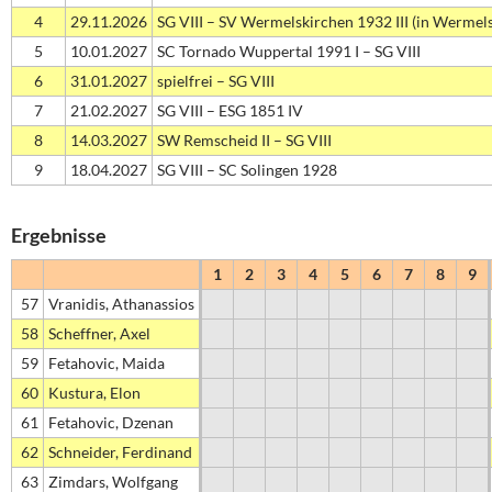
4
29.11.2026
SG VIII – SV Wermelskirchen 1932 III (in Wermel
5
10.01.2027
SC Tornado Wuppertal 1991 I – SG VIII
6
31.01.2027
spielfrei – SG VIII
7
21.02.2027
SG VIII – ESG 1851 IV
8
14.03.2027
SW Remscheid II – SG VIII
9
18.04.2027
SG VIII – SC Solingen 1928
Ergebnisse
1
2
3
4
5
6
7
8
9
57
Vranidis, Athanassios
58
Scheffner, Axel
59
Fetahovic, Maida
60
Kustura, Elon
61
Fetahovic, Dzenan
62
Schneider, Ferdinand
63
Zimdars, Wolfgang