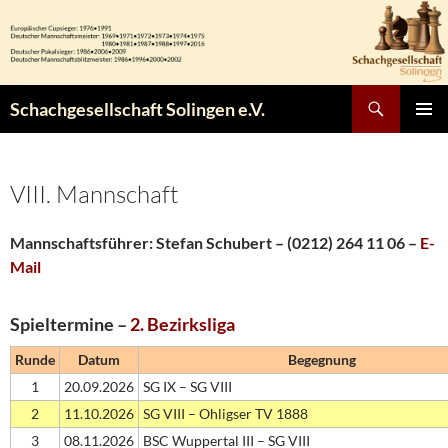
Zum
Inhalt
springen
Suchen
Schachgesellschaft Solingen e.V.
PRIMÄR
MENÜ
VIII. Mannschaft
Mannschaftsführer: Stefan Schubert – (0212) 264 11 06 –
E-
Mail
Spieltermine –
2. Bezirksliga
Runde
Datum
Begegnung
1
20.09.2026
SG IX – SG VIII
2
11.10.2026
SG VIII – Ohligser TV 1888
3
08.11.2026
BSC Wuppertal III – SG VIII