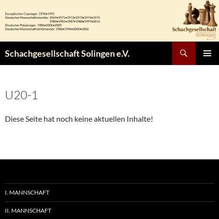
Zum
Inhalt
springen
Suchen
Schachgesellschaft Solingen e.V.
PRIMÄR
MENÜ
U20-1
Diese Seite hat noch keine aktuellen Inhalte!
I. MANNSCHAFT
II. MANNSCHAFT