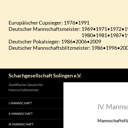
Zum
Inhalt
springen
Suchen
Schachgesellschaft Solingen e.V.
Zwölffacher Deutscher
Mannschaftsmeister
I. MANNSCHAFT
IV. Manns
II. MANNSCHAFT
Mannschaftsfü
III. MANNSCHAFT