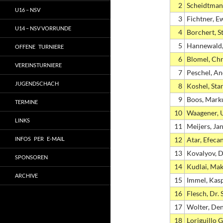
2
Scheidtman
U16 – NSV
3
Fichtner, E
U14 – NSV VORRUNDE
4
Borchert, S
5
Hannewald,
OFFENE TURNIERE
6
Blomel, Chr
VEREINSTURNIERE
7
Peschel, An
JUGENDSCHACH
8
Koshel, Sta
9
Boos, Mark
TERMINE
10
Waagener, U
LINKS
11
Meijers, Jan
INFOS PER E-MAIL
12
Atar, Efeca
13
Kovalyov, 
SPONSOREN
14
Kudlai, Ma
ARCHIVE
15
Immel, Kas
16
Flesch, Dr. 
17
Wolter, De
18
Loriguillo 