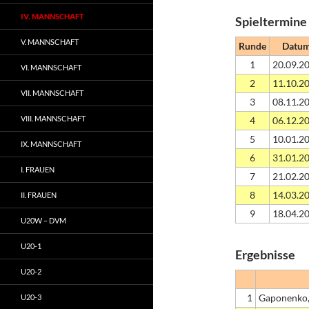
IV. MANNSCHAFT
Spieltermine
V. MANNSCHAFT
Runde
Datu
1
20.09.2
VI. MANNSCHAFT
2
11.10.2
VII. MANNSCHAFT
3
08.11.2
VIII. MANNSCHAFT
4
06.12.2
5
10.01.2
IX. MANNSCHAFT
6
31.01.2
I. FRAUEN
7
21.02.2
8
14.03.2
II. FRAUEN
9
18.04.2
U20W – DVM
U20-1
Ergebnisse
U20-2
1
Gaponenko,
U20-3