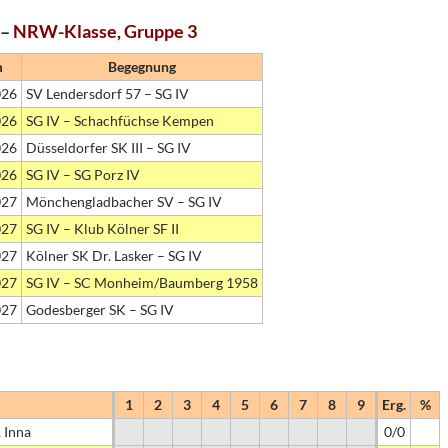
 –
NRW-Klasse, Gruppe 3
m
Begegnung
026
SV Lendersdorf 57 – SG IV
026
SG IV – Schachfüchse Kempen
026
Düsseldorfer SK III – SG IV
026
SG IV – SG Porz IV
027
Mönchengladbacher SV – SG IV
027
SG IV – Klub Kölner SF II
027
Kölner SK Dr. Lasker – SG IV
027
SG IV – SC Monheim/Baumberg 1958
027
Godesberger SK – SG IV
1
2
3
4
5
6
7
8
9
Erg.
%
 Inna
0/0