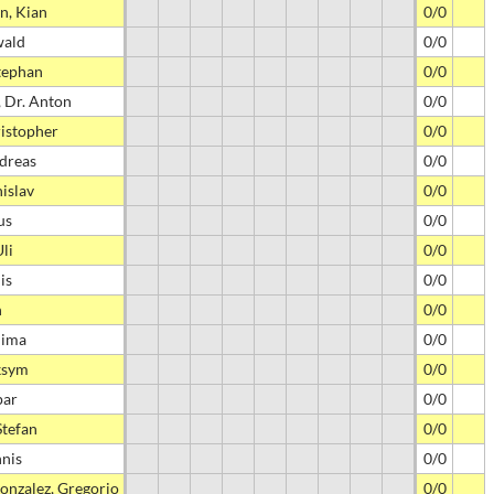
n, Kian
0/0
wald
0/0
tephan
0/0
 Dr. Anton
0/0
istopher
0/0
dreas
0/0
nislav
0/0
us
0/0
li
0/0
is
0/0
n
0/0
Dima
0/0
ksym
0/0
par
0/0
Stefan
0/0
nnis
0/0
Gonzalez, Gregorio
0/0