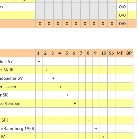
ax
0/0
0/0
0
0
0
0
0
0
0
0
0
0/0
1
2
3
4
5
6
7
8
9
10
Sp
MP
BP
dorf 57
+
 SK III
+
dbacher SV
+
r. Lasker
+
r SK
+
se Kempen
+
+
 SF II
+
m/Baumberg 1958
+
 IV
+