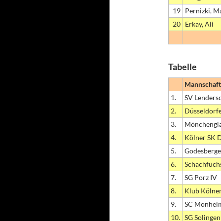
19
Pernizki, M
20
Erkay, Ali
Tabelle
Mannschaft
1.
SV Lenders
2.
Düsseldorfer
3.
Mönchengla
4.
Kölner SK D
5.
Godesberge
6.
Schachfüch
7.
SG Porz IV
8.
Klub Kölner
9.
SC Monhei
10.
SG Solingen