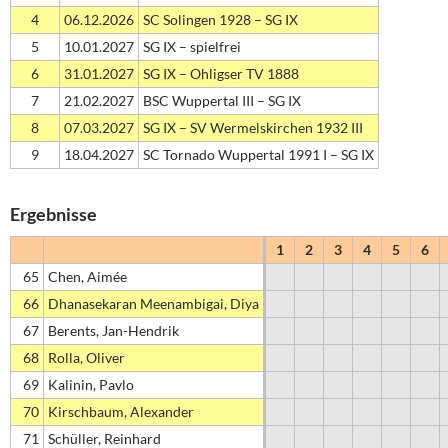
4
06.12.2026
SC Solingen 1928 – SG IX
5
10.01.2027
SG IX – spielfrei
6
31.01.2027
SG IX – Ohligser TV 1888
7
21.02.2027
BSC Wuppertal III – SG IX
8
07.03.2027
SG IX – SV Wermelskirchen 1932 III
9
18.04.2027
SC Tornado Wuppertal 1991 I – SG IX
Ergebnisse
1
2
3
4
5
6
65
Chen, Aimée
66
Dhanasekaran Meenambigai, Diya
67
Berents, Jan-Hendrik
68
Rolla, Oliver
69
Kalinin, Pavlo
70
Kirschbaum, Alexander
71
Schüller, Reinhard