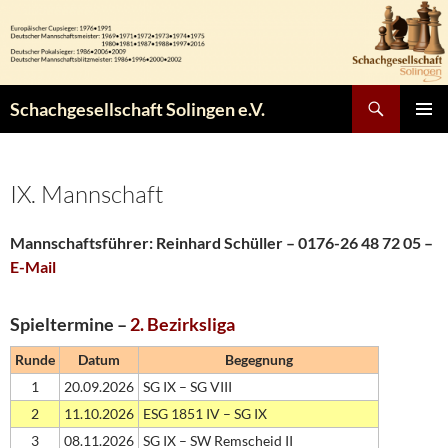
Zum
Inhalt
springen
Suchen
Schachgesellschaft Solingen e.V.
PRIMÄR
MENÜ
IX. Mannschaft
Mannschaftsführer:
Reinhard Schüller – 0176-26 48 72 05 –
E-Mail
Spieltermine –
2. Bezirksliga
Runde
Datum
Begegnung
1
20.09.2026
SG IX – SG VIII
2
11.10.2026
ESG 1851 IV – SG IX
3
08.11.2026
SG IX – SW Remscheid II