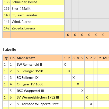
138
Schneider, Bernd
139
Sherif, Malik
140
Stijlaart, Jennifer
141
Wind, Bjarne
142
Zepeda, Lorena
0
0
0
0
0
0
Tabelle
Rg
Tln
Mannschaft
1
2
3
4
5
6
7
8
9
MP
1
1
SW Remscheid II
X
1
2
SC Solingen 1928
X
1
3
SG Solingen IX
X
1
4
Ohligser TV 1888
X
1
5
BSC Wuppertal III
X
1
6
SV Wermelskirchen 1932 III
X
1
7
SC Tornado Wuppertal 1991 I
X