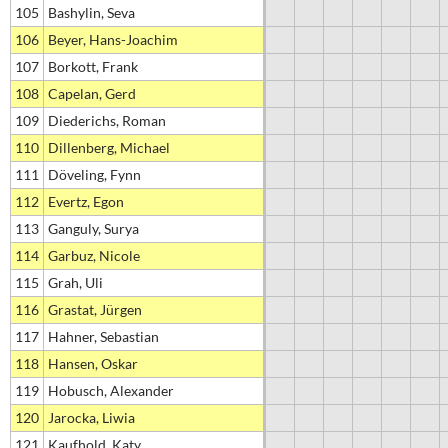
105
Bashylin, Seva
106
Beyer, Hans-Joachim
107
Borkott, Frank
108
Capelan, Gerd
109
Diederichs, Roman
110
Dillenberg, Michael
111
Döveling, Fynn
112
Evertz, Egon
113
Ganguly, Surya
114
Garbuz, Nicole
115
Grah, Uli
116
Grastat, Jürgen
117
Hahner, Sebastian
118
Hansen, Oskar
119
Hobusch, Alexander
120
Jarocka, Liwia
121
Kaufhold, Katy