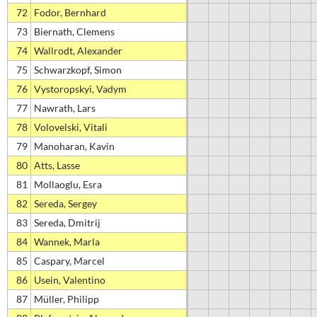
72
Fodor, Bernhard
73
Biernath, Clemens
74
Wallrodt, Alexander
75
Schwarzkopf, Simon
76
Vystoropskyi, Vadym
77
Nawrath, Lars
78
Volovelski, Vitali
79
Manoharan, Kavin
80
Atts, Lasse
81
Mollaoglu, Esra
82
Sereda, Sergey
83
Sereda, Dmitrij
84
Wannek, Marla
85
Caspary, Marcel
86
Usein, Valentino
87
Müller, Philipp