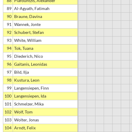
88
Plafountzis, Alexander
89
Al-Agyath, Fatimah
90
Braune, Davina
91
Wannek, Jonte
92
Schubert, Stefan
93
White, William
94
Tok, Tuana
95
Diederich, Nico
96
Gaitanis, Leonidas
97
Bild, Ilja
98
Kustura, Leon
99
Langensiepen, Finn
100
Langensiepen, Ida
101
Schmelzer, Mika
102
Wolf, Tom
103
Wolter, Jonas
104
Arndt, Felix