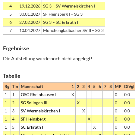
4
19.12.2026
SG 3 – SV Wermelskirchen I
5
30.01.2027
SF Heinsberg I – SG 3
6
27.02.2027
SG 3 – SC Erkrath I
7
10.04.2027
Mönchengladbacher SV II – SG 3
Ergebnisse
Die Aufstellung wurde noch nicht angelegt!
Tabelle
Rg
Tln
Mannschaft
1
2
3
4
5
6
7
8
MP
DiVgl
1
1
OSC Rheinhausen II
X
0
0.0
1
2
SG Solingen III
X
0
0.0
1
3
SV Wermelskirchen I
X
0
0.0
1
4
SF Heinsberg I
X
0
0.0
1
5
SC Erkrath I
X
0
0.0