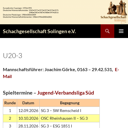
Zum
Inhalt
springen
Suchen
Schachgesellschaft Solingen e.V.
PRIMÄR
MENÜ
U20-3
Mannschaftsführer: Joachim Görke,
0163 – 29.42.531
,
E-
Mail
Spieltermine –
Jugend-Verbandsliga Süd
Runde
Datum
Begegnung
1
12.09.2026
SG 3 – SW Remscheid I
2
10.10.2026
OSC Rheinhausen II – SG 3
3
28.11.2026
SG 3 – ESG 1851 I