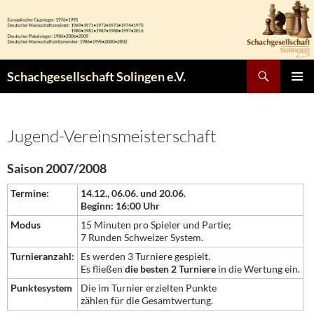
Zum
Inhalt
springen
Suchen
Schachgesellschaft Solingen e.V.
PRIMÄR
MENÜ
Jugend-Vereinsmeisterschaft
Saison 2007/2008
Termine:
14.12., 06.06. und 20.06.
Beginn: 16:00 Uhr
Modus
15 Minuten pro Spieler und Partie;
7 Runden Schweizer System.
Turnieranzahl:
Es werden 3 Turniere gespielt.
Es fließen
die besten 2 Turniere
in die Wertung ein.
Punktesystem
Die im Turnier erzielten Punkte
zählen für die Gesamtwertung.