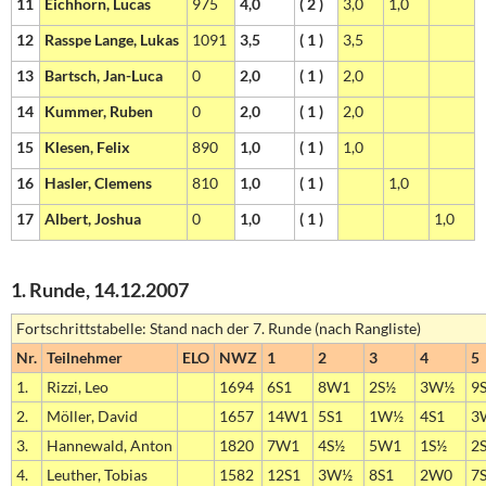
11
Eichhorn, Lucas
975
4,0
( 2 )
3,0
1,0
12
Rasspe Lange, Lukas
1091
3,5
( 1 )
3,5
13
Bartsch, Jan-Luca
0
2,0
( 1 )
2,0
14
Kummer, Ruben
0
2,0
( 1 )
2,0
15
Klesen, Felix
890
1,0
( 1 )
1,0
16
Hasler, Clemens
810
1,0
( 1 )
1,0
17
Albert, Joshua
0
1,0
( 1 )
1,0
1. Runde, 14.12.2007
Fortschrittstabelle: Stand nach der 7. Runde (nach Rangliste)
Nr.
Teilnehmer
ELO
NWZ
1
2
3
4
5
1.
Rizzi, Leo
1694
6S1
8W1
2S½
3W½
9
2.
Möller, David
1657
14W1
5S1
1W½
4S1
3
3.
Hannewald, Anton
1820
7W1
4S½
5W1
1S½
2
4.
Leuther, Tobias
1582
12S1
3W½
8S1
2W0
7