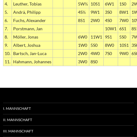
4.
Leuther, Tobias
5W½
10S1
6W1
1S0
2
5.
Andrä, Philipp
4S½
9W1
3S0
8W1
1
6.
Fuchs, Alexander
8S1
2W0
4S0
7W0
1
7.
Porstmann, Jan
10W1
6S1
8S
8.
Möller, Jonas
6W0
11W1
9S1
5S0
7
9.
Albert, Joshua
1W0
5S0
8W0
10S1
3S
10.
Bartsch, Jan-Luca
2W0
4W0
7S0
9W0
6S
11.
Hahmann, Johannes
3W0
8S0
I. MANNSCHAFT
II. MANNSCHAFT
III. MANNSCHAFT