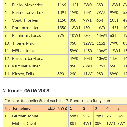
5.
Fuchs, Alexander
1169
11S1
2W0
3S0
13W1
6
6.
Rasspe Lange, Luk
1091
1W0
13S1
7W½
9W0
5
7.
Voigt, Thorben
1150
3S0
9W1
6S½
10S1
4
8.
Porstmann, Jan
1350
13W1
1S0
4W0
14S1
1
9.
Eichhorn , Lucas
975
10W1
7S0
14W1
6S1
1
10.
Thome, Max
9S0
12W1
11S1
7W0
8
11.
Möller, Jonas
5W0
14S0
10W0
12W1
1
12.
Bartsch, Jan-Luca
4W0
10S0
13W0
11S0
1
13.
Kummer, Ruben
8S0
6W0
12S1
5S0
1
14.
Klesen, Felix
890
2S0
11W1
9S0
8W0
1
2. Runde, 06.06.2008
Fortschrittstabelle: Stand nach der 7. Runde (nach Rangliste)
Nr.
Teilnehmer
ELO
NWZ
1
2
3
4
5
1.
Leuther, Tobias
6W1
5S½
7W1
2S1
3W1
2.
Möller, David
8S1
4W1
3S½
1W0
5W1