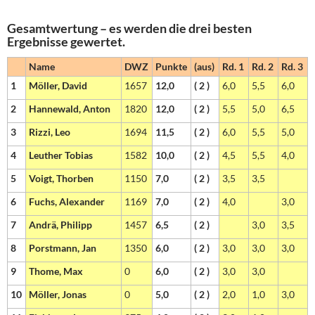
Gesamtwertung – es werden die drei besten
Ergebnisse gewertet.
Name
DWZ
Punkte
(aus)
Rd. 1
Rd. 2
Rd. 3
1
Möller, David
1657
12,0
( 2 )
6,0
5,5
6,0
2
Hannewald, Anton
1820
12,0
( 2 )
5,5
5,0
6,5
3
Rizzi, Leo
1694
11,5
( 2 )
6,0
5,5
5,0
4
Leuther Tobias
1582
10,0
( 2 )
4,5
5,5
4,0
5
Voigt, Thorben
1150
7,0
( 2 )
3,5
3,5
6
Fuchs, Alexander
1169
7,0
( 2 )
4,0
3,0
7
Andrä, Philipp
1457
6,5
( 2 )
3,0
3,5
8
Porstmann, Jan
1350
6,0
( 2 )
3,0
3,0
3,0
9
Thome, Max
0
6,0
( 2 )
3,0
3,0
10
Möller, Jonas
0
5,0
( 2 )
2,0
1,0
3,0