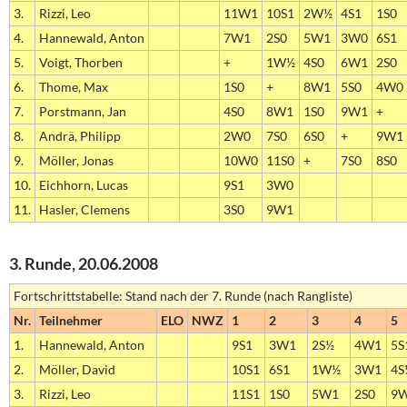
3.
Rizzi, Leo
11W1
10S1
2W½
4S1
1S0
4.
Hannewald, Anton
7W1
2S0
5W1
3W0
6S1
5.
Voigt, Thorben
+
1W½
4S0
6W1
2S0
6.
Thome, Max
1S0
+
8W1
5S0
4W0
7.
Porstmann, Jan
4S0
8W1
1S0
9W1
+
8.
Andrä, Philipp
2W0
7S0
6S0
+
9W1
9.
Möller, Jonas
10W0
11S0
+
7S0
8S0
10.
Eichhorn, Lucas
9S1
3W0
11.
Hasler, Clemens
3S0
9W1
3. Runde, 20.06.2008
Fortschrittstabelle: Stand nach der 7. Runde (nach Rangliste)
Nr.
Teilnehmer
ELO
NWZ
1
2
3
4
5
1.
Hannewald, Anton
9S1
3W1
2S½
4W1
5S
2.
Möller, David
10S1
6S1
1W½
3W1
4S
3.
Rizzi, Leo
11S1
1S0
5W1
2S0
9