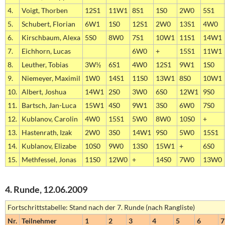
4.
Voigt, Thorben
12S1
11W1
8S1
1S0
2W0
5S1
5.
Schubert, Florian
6W1
1S0
12S1
2W0
13S1
4W0
6.
Kirschbaum, Alexa
5S0
8W0
7S1
10W1
11S1
14W1
7.
Eichhorn, Lucas
6W0
+
15S1
11W1
8.
Leuther, Tobias
3W½
6S1
4W0
12S1
9W1
1S0
9.
Niemeyer, Maximil
1W0
14S1
11S0
13W1
8S0
10W1
10.
Albert, Joshua
14W1
2S0
3W0
6S0
12W1
9S0
11.
Bartsch, Jan-Luca
15W1
4S0
9W1
3S0
6W0
7S0
12.
Kublanov, Carolin
4W0
15S1
5W0
8W0
10S0
+
13.
Hastenrath, Izak
2W0
3S0
14W1
9S0
5W0
15S1
14.
Kublanov, Elizabe
10S0
9W0
13S0
15W1
+
6S0
15.
Methfessel, Jonas
11S0
12W0
+
14S0
7W0
13W0
4. Runde, 12.06.2009
Fortschrittstabelle: Stand nach der 7. Runde (nach Rangliste)
Nr.
Teilnehmer
1
2
3
4
5
6
7