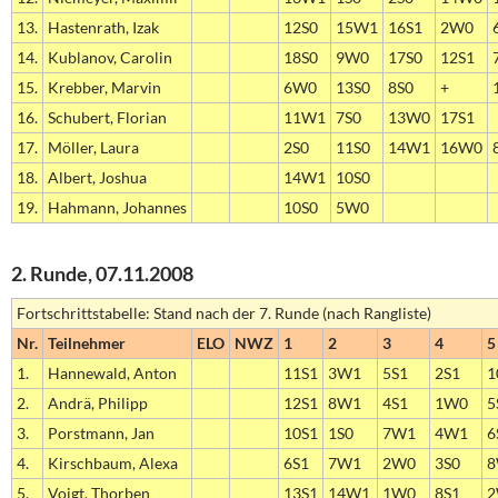
13.
Hastenrath, Izak
12S0
15W1
16S1
2W0
14.
Kublanov, Carolin
18S0
9W0
17S0
12S1
15.
Krebber, Marvin
6W0
13S0
8S0
+
16.
Schubert, Florian
11W1
7S0
13W0
17S1
17.
Möller, Laura
2S0
11S0
14W1
16W0
18.
Albert, Joshua
14W1
10S0
19.
Hahmann, Johannes
10S0
5W0
2. Runde, 07.11.2008
Fortschrittstabelle: Stand nach der 7. Runde (nach Rangliste)
Nr.
Teilnehmer
ELO
NWZ
1
2
3
4
5
1.
Hannewald, Anton
11S1
3W1
5S1
2S1
1
2.
Andrä, Philipp
12S1
8W1
4S1
1W0
5
3.
Porstmann, Jan
10S1
1S0
7W1
4W1
6
4.
Kirschbaum, Alexa
6S1
7W1
2W0
3S0
8
5.
Voigt, Thorben
13S1
14W1
1W0
8S1
2