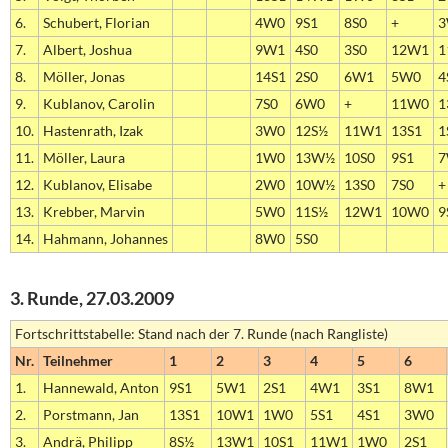
6.
Schubert, Florian
4W0
9S1
8S0
+
3
7.
Albert, Joshua
9W1
4S0
3S0
12W1
1
8.
Möller, Jonas
14S1
2S0
6W1
5W0
4
9.
Kublanov, Carolin
7S0
6W0
+
11W0
1
10.
Hastenrath, Izak
3W0
12S½
11W1
13S1
1
11.
Möller, Laura
1W0
13W½
10S0
9S1
7
12.
Kublanov, Elisabe
2W0
10W½
13S0
7S0
+
13.
Krebber, Marvin
5W0
11S½
12W1
10W0
9
14.
Hahmann, Johannes
8W0
5S0
3. Runde, 27.03.2009
Fortschrittstabelle: Stand nach der 7. Runde (nach Rangliste)
Nr.
Teilnehmer
1
2
3
4
5
6
1.
Hannewald, Anton
9S1
5W1
2S1
4W1
3S1
8W1
2.
Porstmann, Jan
13S1
10W1
1W0
5S1
4S1
3W0
3.
Andrä, Philipp
8S½
13W1
10S1
11W1
1W0
2S1