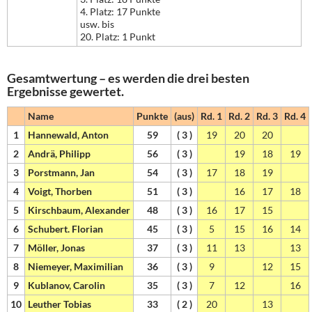
4. Platz: 17 Punkte
usw. bis
20. Platz: 1 Punkt
Gesamtwertung – es werden die drei besten
Ergebnisse gewertet.
Name
Punkte
(aus)
Rd. 1
Rd. 2
Rd. 3
Rd. 4
1
Hannewald, Anton
59
( 3 )
19
20
20
2
Andrä, Philipp
56
( 3 )
19
18
19
3
Porstmann, Jan
54
( 3 )
17
18
19
4
Voigt, Thorben
51
( 3 )
16
17
18
5
Kirschbaum, Alexander
48
( 3 )
16
17
15
6
Schubert. Florian
45
( 3 )
5
15
16
14
7
Möller, Jonas
37
( 3 )
11
13
13
8
Niemeyer, Maximilian
36
( 3 )
9
12
15
9
Kublanov, Carolin
35
( 3 )
7
12
16
10
Leuther Tobias
33
( 2 )
20
13