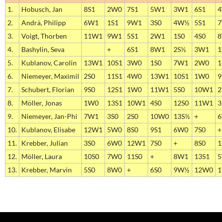
1.
Hobusch, Jan
8S1
2W0
7S1
5W1
3W1
6S1
2.
Andrä, Philipp
6W1
1S1
9W1
3S0
4W½
5S1
3.
Voigt, Thorben
11W1
9W1
5S1
2W1
1S0
4S0
4.
Bashylin, Seva
+
6S1
8W1
2S½
3W1
1
5.
Kublanov, Carolin
13W1
10S1
3W0
1S0
7W1
2W0
1
6.
Niemeyer, Maximil
2S0
11S1
4W0
13W1
10S1
1W0
9
7.
Schubert, Florian
9S0
12S1
1W0
11W1
5S0
10W1
2
8.
Möller, Jonas
1W0
13S1
10W1
4S0
12S0
11W1
3
9.
Niemeyer, Jan-Phi
7W1
3S0
2S0
10W0
13S½
+
10.
Kublanov, Elisabe
12W1
5W0
8S0
9S1
6W0
7S0
+
11.
Krebber, Julian
3S0
6W0
12W1
7S0
+
8S0
12.
Möller, Laura
10S0
7W0
11S0
+
8W1
13S1
13.
Krebber, Marvin
5S0
8W0
+
6S0
9W½
12W0
1