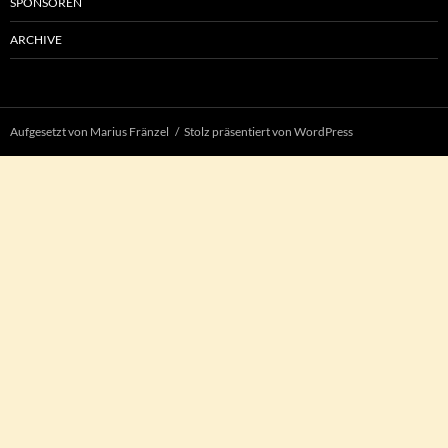
SPONSOREN
ARCHIVE
Aufgesetzt von Marius Fränzel
Stolz präsentiert von WordPress