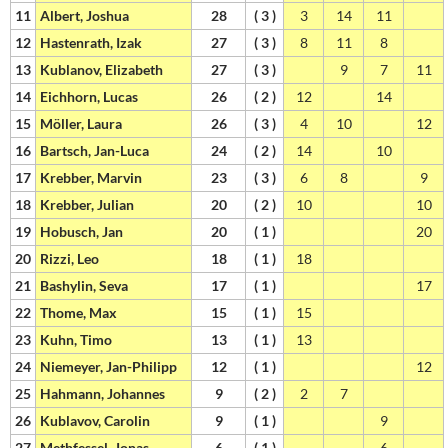
11
Albert, Joshua
28
( 3 )
3
14
11
12
Hastenrath, Izak
27
( 3 )
8
11
8
13
Kublanov, Elizabeth
27
( 3 )
9
7
11
14
Eichhorn, Lucas
26
( 2 )
12
14
15
Möller, Laura
26
( 3 )
4
10
12
16
Bartsch, Jan-Luca
24
( 2 )
14
10
17
Krebber, Marvin
23
( 3 )
6
8
9
18
Krebber, Julian
20
( 2 )
10
10
19
Hobusch, Jan
20
( 1 )
20
20
Rizzi, Leo
18
( 1 )
18
21
Bashylin, Seva
17
( 1 )
17
22
Thome, Max
15
( 1 )
15
23
Kuhn, Timo
13
( 1 )
13
24
Niemeyer, Jan-Philipp
12
( 1 )
12
25
Hahmann, Johannes
9
( 2 )
2
7
26
Kublavov, Carolin
9
( 1 )
9
27
Methfessel, Jonas
6
( 1 )
6