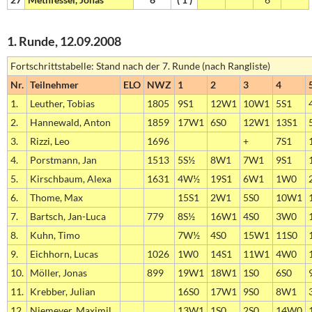
1. Runde, 12.09.2008
Fortschrittstabelle: Stand nach der 7. Runde (nach Rangliste)
Nr.
Teilnehmer
ELO
NWZ
1
2
3
4
1.
Leuther, Tobias
1805
9S1
12W1
10W1
5S1
2.
Hannewald, Anton
1859
17W1
6S0
12W1
13S1
3.
Rizzi, Leo
1696
+
7S1
4.
Porstmann, Jan
1513
5S½
8W1
7W1
9S1
5.
Kirschbaum, Alexa
1631
4W½
19S1
6W1
1W0
6.
Thome, Max
15S1
2W1
5S0
10W1
7.
Bartsch, Jan-Luca
779
8S½
16W1
4S0
3W0
8.
Kuhn, Timo
7W½
4S0
15W1
11S0
9.
Eichhorn, Lucas
1026
1W0
14S1
11W1
4W0
10.
Möller, Jonas
899
19W1
18W1
1S0
6S0
11.
Krebber, Julian
16S0
17W1
9S0
8W1
12.
Niemeyer, Maximil
13W1
1S0
2S0
14W0