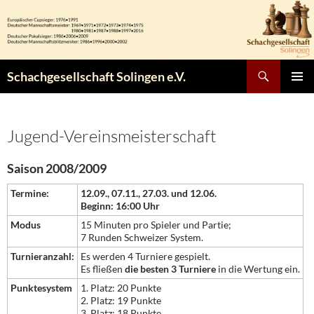
Zum
Inhalt
springen
Suchen
Schachgesellschaft Solingen e.V.
PRIMÄR
MENÜ
Jugend-Vereinsmeisterschaft
Saison 2008/2009
Termine:
12.09., 07.11., 27.03. und 12.06.
Beginn: 16:00 Uhr
Modus
15 Minuten pro Spieler und Partie;
7 Runden Schweizer System.
Turnieranzahl:
Es werden 4 Turniere gespielt.
Es fließen
die besten 3 Turniere
in die Wertung ein.
Punktesystem
1. Platz: 20 Punkte
2. Platz: 19 Punkte
3. Platz: 18 Punkte