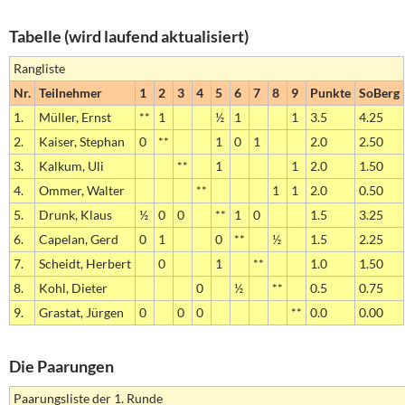
Tabelle (wird laufend aktualisiert)
Rangliste
Nr.
Teilnehmer
1
2
3
4
5
6
7
8
9
Punkte
SoBerg
1.
Müller, Ernst
**
1
½
1
1
3.5
4.25
2.
Kaiser, Stephan
0
**
1
0
1
2.0
2.50
3.
Kalkum, Uli
**
1
1
2.0
1.50
4.
Ommer, Walter
**
1
1
2.0
0.50
5.
Drunk, Klaus
½
0
0
**
1
0
1.5
3.25
6.
Capelan, Gerd
0
1
0
**
½
1.5
2.25
7.
Scheidt, Herbert
0
1
**
1.0
1.50
8.
Kohl, Dieter
0
½
**
0.5
0.75
9.
Grastat, Jürgen
0
0
0
**
0.0
0.00
Die Paarungen
Paarungsliste der 1. Runde