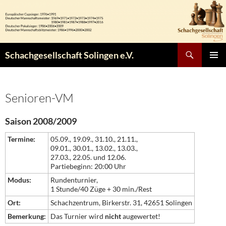
Zum
Inhalt
springen
Suchen
Schachgesellschaft Solingen e.V.
PRIMÄR
MENÜ
Senioren-VM
Saison 2008/2009
Termine:
05.09., 19.09., 31.10., 21.11.,
09.01., 30.01., 13.02., 13.03.,
27.03., 22.05. und 12.06.
Partiebeginn: 20:00 Uhr
Modus:
Rundenturnier,
1 Stunde/40 Züge + 30 min./Rest
Ort:
Schachzentrum, Birkerstr. 31, 42651 Solingen
Bemerkung:
Das Turnier wird
nicht
augewertet!