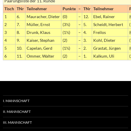
Paarungsliste der 11. Runde
Tisch
TNr
Teilnehmer
Punkte
–
TNr
Teilnehmer
1
6.
Mauracher, Dieter
(0)
–
12.
Ebel, Rainer
(
2
7.
Müller, Ernst
(3½)
–
5.
Scheidt, Herbert
(
3
8.
Drunk, Klaus
(1½)
–
4.
Freilos
(
4
9.
Kaiser, Stephan
(2)
–
3.
Kohl, Dieter
(
5
10.
Capelan, Gerd
(1½)
–
2.
Grastat, Jürgen
(
6
11.
Ommer, Walter
(2)
–
1.
Kalkum, Uli
(
I. MANNSCHAFT
II. MANNSCHAFT
III. MANNSCHAFT