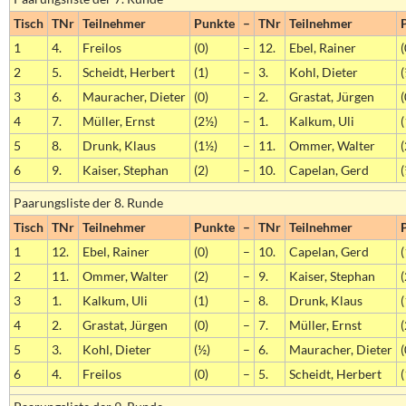
Tisch
TNr
Teilnehmer
Punkte
–
TNr
Teilnehmer
1
4.
Freilos
(0)
–
12.
Ebel, Rainer
(
2
5.
Scheidt, Herbert
(1)
–
3.
Kohl, Dieter
(
3
6.
Mauracher, Dieter
(0)
–
2.
Grastat, Jürgen
(
4
7.
Müller, Ernst
(2½)
–
1.
Kalkum, Uli
(
5
8.
Drunk, Klaus
(1½)
–
11.
Ommer, Walter
(
6
9.
Kaiser, Stephan
(2)
–
10.
Capelan, Gerd
(
Paarungsliste der 8. Runde
Tisch
TNr
Teilnehmer
Punkte
–
TNr
Teilnehmer
1
12.
Ebel, Rainer
(0)
–
10.
Capelan, Gerd
2
11.
Ommer, Walter
(2)
–
9.
Kaiser, Stephan
(
3
1.
Kalkum, Uli
(1)
–
8.
Drunk, Klaus
4
2.
Grastat, Jürgen
(0)
–
7.
Müller, Ernst
5
3.
Kohl, Dieter
(½)
–
6.
Mauracher, Dieter
(
6
4.
Freilos
(0)
–
5.
Scheidt, Herbert
(