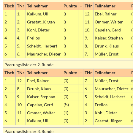
Tisch
TNr
Teilnehmer
Punkte
–
TNr
Teilnehmer
1
1.
Kalkum, Uli
()
–
12.
Ebel, Rainer
(
2
2.
Grastat, Jürgen
()
–
11.
Ommer, Walter
(
3
3.
Kohl, Dieter
()
–
10.
Capelan, Gerd
(
4
4.
Freilos
()
–
9.
Kaiser, Stephan
(
5
5.
Scheidt, Herbert
()
–
8.
Drunk, Klaus
(
6
6.
Mauracher, Dieter
()
–
7.
Müller, Ernst
(
Paarungsliste der 2. Runde
Tisch
TNr
Teilnehmer
Punkte
–
TNr
Teilnehmer
1
12.
Ebel, Rainer
(0)
–
7.
Müller, Ernst
(
2
8.
Drunk, Klaus
(0)
–
6.
Mauracher, Dieter
(
3
9.
Kaiser, Stephan
(0)
–
5.
Scheidt, Herbert
(
4
10.
Capelan, Gerd
(½)
–
4.
Freilos
(
5
11.
Ommer, Walter
(1)
–
3.
Kohl, Dieter
(
6
1.
Kalkum, Uli
(0)
–
2.
Grastat, Jürgen
(
Paarungsliste der 3. Runde