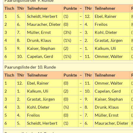
Paarungsliste der 9. Runde
Tisch
TNr
Teilnehmer
Punkte
–
TNr
Teilnehmer
1
5.
Scheidt, Herbert
(1)
–
12.
Ebel, Rainer
(
2
6.
Mauracher, Dieter
(0)
–
4.
Freilos
(
3
7.
Müller, Ernst
(3½)
–
3.
Kohl, Dieter
(
4
8.
Drunk, Klaus
(1½)
–
2.
Grastat, Jürgen
(
5
9.
Kaiser, Stephan
(2)
–
1.
Kalkum, Uli
(
6
10.
Capelan, Gerd
(1½)
–
11.
Ommer, Walter
(
Paarungsliste der 10. Runde
Tisch
TNr
Teilnehmer
Punkte
–
TNr
Teilnehmer
1
12.
Ebel, Rainer
(0)
–
11.
Ommer, Walter
(
2
1.
Kalkum, Uli
(2)
–
10.
Capelan, Gerd
3
2.
Grastat, Jürgen
(0)
–
9.
Kaiser, Stephan
(
4
3.
Kohl, Dieter
(½)
–
8.
Drunk, Klaus
5
4.
Freilos
(0)
–
7.
Müller, Ernst
6
5.
Scheidt, Herbert
(1)
–
6.
Mauracher, Dieter
(