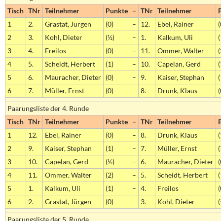
Tisch
TNr
Teilnehmer
Punkte
–
TNr
Teilnehmer
1
2.
Grastat, Jürgen
(0)
–
12.
Ebel, Rainer
(
2
3.
Kohl, Dieter
(½)
–
1.
Kalkum, Uli
(
3
4.
Freilos
(0)
–
11.
Ommer, Walter
(
4
5.
Scheidt, Herbert
(1)
–
10.
Capelan, Gerd
(
5
6.
Mauracher, Dieter
(0)
–
9.
Kaiser, Stephan
(
6
7.
Müller, Ernst
(0)
–
8.
Drunk, Klaus
(
Paarungsliste der 4. Runde
Tisch
TNr
Teilnehmer
Punkte
–
TNr
Teilnehmer
1
12.
Ebel, Rainer
(0)
–
8.
Drunk, Klaus
(
2
9.
Kaiser, Stephan
(1)
–
7.
Müller, Ernst
(
3
10.
Capelan, Gerd
(½)
–
6.
Mauracher, Dieter
(
4
11.
Ommer, Walter
(2)
–
5.
Scheidt, Herbert
(
5
1.
Kalkum, Uli
(1)
–
4.
Freilos
(
6
2.
Grastat, Jürgen
(0)
–
3.
Kohl, Dieter
(
Paarungsliste der 5. Runde