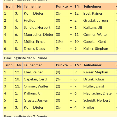
Tisch
TNr
Teilnehmer
Punkte
–
TNr
Teilnehmer
1
3.
Kohl, Dieter
(½)
–
12.
Ebel, Rainer
(
2
4.
Freilos
(0)
–
2.
Grastat, Jürgen
(
3
5.
Scheidt, Herbert
(1)
–
1.
Kalkum, Uli
(
4
6.
Mauracher, Dieter
(0)
–
11.
Ommer, Walter
(
5
7.
Müller, Ernst
(1½)
–
10.
Capelan, Gerd
(
6
8.
Drunk, Klaus
(½)
–
9.
Kaiser, Stephan
(
Paarungsliste der 6. Runde
Tisch
TNr
Teilnehmer
Punkte
–
TNr
Teilnehmer
1
12.
Ebel, Rainer
(0)
–
9.
Kaiser, Stephan
(
2
10.
Capelan, Gerd
(½)
–
8.
Drunk, Klaus
(
3
11.
Ommer, Walter
(2)
–
7.
Müller, Ernst
4
1.
Kalkum, Uli
(1)
–
6.
Mauracher, Dieter
(
5
2.
Grastat, Jürgen
(0)
–
5.
Scheidt, Herbert
(
6
3.
Kohl, Dieter
(½)
–
4.
Freilos
(
Paarungsliste der 7. Runde