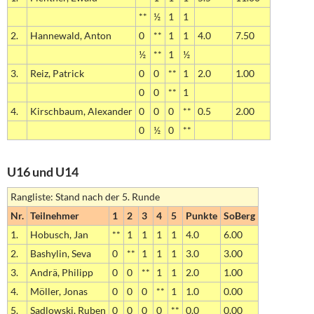
**
½
1
1
2.
Hannewald, Anton
0
**
1
1
4.0
7.50
½
**
1
½
3.
Reiz, Patrick
0
0
**
1
2.0
1.00
0
0
**
1
4.
Kirschbaum, Alexander
0
0
0
**
0.5
2.00
0
½
0
**
U16 und U14
Rangliste: Stand nach der 5. Runde
Nr.
Teilnehmer
1
2
3
4
5
Punkte
SoBerg
1.
Hobusch, Jan
**
1
1
1
1
4.0
6.00
2.
Bashylin, Seva
0
**
1
1
1
3.0
3.00
3.
Andrä, Philipp
0
0
**
1
1
2.0
1.00
4.
Möller, Jonas
0
0
0
**
1
1.0
0.00
5.
Sadlowski, Ruben
0
0
0
0
**
0.0
0.00