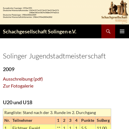
Zum
Inhalt
springen
Suchen
Schachgesellschaft Solingen e.V.
PRIMÄR
MENÜ
Solinger Jugendstadtmeisterschaft
2009
Ausschreibung (pdf)
Zur Fotogalerie
U20 und U18
Rangliste: Stand nach der 3. Runde im 2. Durchgang
Nr.
Teilnehmer
1
2
3
4
Punkte
SoBerg
1.
Fichtner, Ewald
**
1
1
1
5.5
11.00