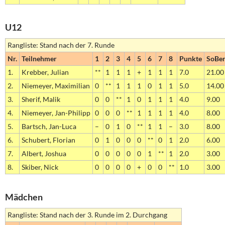
U12
Rangliste: Stand nach der 7. Runde
Nr.
Teilnehmer
1
2
3
4
5
6
7
8
Punkte
SoBe
1.
Krebber, Julian
**
1
1
1
+
1
1
1
7.0
21.00
2.
Niemeyer, Maximilian
0
**
1
1
1
0
1
1
5.0
14.00
3.
Sherif, Malik
0
0
**
1
0
1
1
1
4.0
9.00
4.
Niemeyer, Jan-Philipp
0
0
0
**
1
1
1
1
4.0
8.00
5.
Bartsch, Jan-Luca
–
0
1
0
**
1
1
–
3.0
8.00
6.
Schubert, Florian
0
1
0
0
0
**
0
1
2.0
6.00
7.
Albert, Joshua
0
0
0
0
0
1
**
1
2.0
3.00
8.
Skiber, Nick
0
0
0
0
+
0
0
**
1.0
3.00
Mädchen
Rangliste: Stand nach der 3. Runde im 2. Durchgang