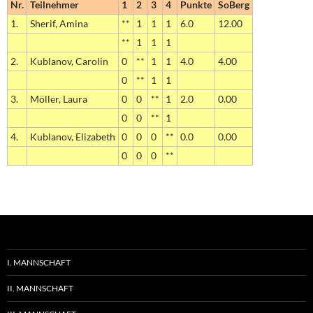
Nr.
Teilnehmer
1
2
3
4
Punkte
SoBerg
1.
Sherif, Amina
**
1
1
1
6.0
12.00
**
1
1
1
2.
Kublanov, Carolin
0
**
1
1
4.0
4.00
0
**
1
1
3.
Möller, Laura
0
0
**
1
2.0
0.00
0
0
**
1
4.
Kublanov, Elizabeth
0
0
0
**
0.0
0.00
0
0
0
**
I. MANNSCHAFT
II. MANNSCHAFT