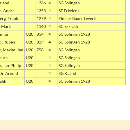
eland
1366
4
SG Solingen
s, Andre
1353
4
SF Erkelenz
erg, Frank
1279
4
Fideler Bauer Leverk
, Mark
1160
4
SC Erkrath
Amina
U20
834
4
SC Solingen 1928
i, Ruben
U20
829
4
SC Solingen 1928
, Maximilian
U20
758
4
SG Solingen
Laura
U20
4
SG Solingen
, Jan-Philip
U20
4
SG Solingen
Dr. Arnold
4
SG Kaarst
alik
U20
4
SC Solingen 1928