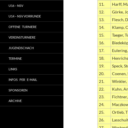
11.
Harff, M
U16 – NSV
12.
Görke, J
U14 – NSV VORRUNDE
13.
Flesch, D
OFFENE TURNIERE
14.
Klamp, C
15.
Taeger, T
VEREINSTURNIERE
16.
Biedeköp
JUGENDSCHACH
17.
Eulering,
18.
Henrich
TERMINE
19.
Speck, S
LINKS
20.
Coenen, 
INFOS PER E-MAIL
21.
Winkler,
22.
Kuhn, A
SPONSOREN
23.
Fichtner
ARCHIVE
24.
Maczkow
25.
Ortleb, 
26.
Lasschui
27.
Westendo