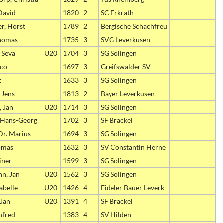
David
1820
2
SC Erkrath
r, Horst
1789
2
Bergische Schachfreu
Thomas
1735
3
SVG Leverkusen
 Seva
U20
1704
3
SG Solingen
rco
1697
3
Greifswalder SV
t
1633
3
SG Solingen
 Jens
1813
2
Bayer Leverkusen
 Jan
U20
1714
3
SG Solingen
 Hans-Georg
1702
3
SF Brackel
Dr. Marius
1694
3
SG Solingen
omas
1632
3
SV Constantin Herne
iner
1599
3
SG Solingen
n, Jan
U20
1562
3
SG Solingen
sabelle
U20
1426
4
Fideler Bauer Leverk
 Jan
U20
1391
4
SF Brackel
nfred
1383
4
SV Hilden