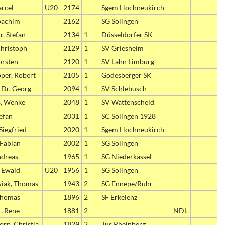
arcel
U20
2174
Sgem Hochneukirch
oachim
2162
SG Solingen
r. Stefan
2134
1
Düsseldorfer SK
hristoph
2129
1
SV Griesheim
orsten
2120
1
SV Lahn Limburg
per, Robert
2105
1
Godesberger SK
 Dr. Georg
2094
1
SV Schlebusch
s, Wenke
2048
1
SV Wattenscheid
tefan
2031
1
SC Solingen 1928
Siegfried
2020
1
Sgem Hochneukirch
 Fabian
2002
1
SG Solingen
ndreas
1965
1
SG Niederkassel
, Ewald
U20
1956
1
SG Solingen
iak, Thomas
1943
2
SG Ennepe/Ruhr
Thomas
1896
2
SF Erkelenz
t, Rene
1881
2
NDL
rp, Christia
1829
2
Tus Rheinberg