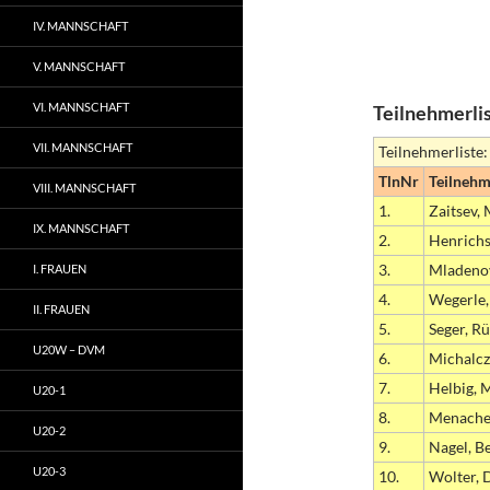
IV. MANNSCHAFT
V. MANNSCHAFT
VI. MANNSCHAFT
Teilnehmerli
VII. MANNSCHAFT
Teilnehmerliste:
TlnNr
Teilnehm
VIII. MANNSCHAFT
1.
Zaitsev, 
IX. MANNSCHAFT
2.
Henrichs
3.
Mladenov
I. FRAUEN
4.
Wegerle,
II. FRAUEN
5.
Seger, R
U20W – DVM
6.
Michalcz
7.
Helbig, 
U20-1
8.
Menache
U20-2
9.
Nagel, B
U20-3
10.
Wolter, D