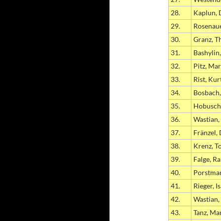
28.
Kaplun, 
29.
Rosenaue
30.
Granz, 
31.
Bashylin,
32.
Pitz, Ma
33.
Rist, Kur
34.
Bosbach,
35.
Hobusch,
36.
Wastian,
37.
Fränzel, 
38.
Krenz, T
39.
Falge, Ra
40.
Porstman
41.
Rieger, I
42.
Wastian,
43.
Tanz, Ma