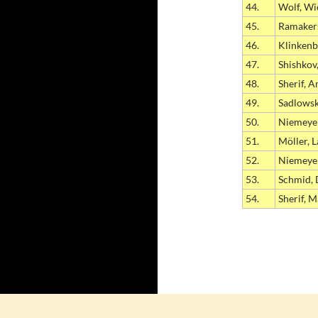
44.
Wolf, Wi
45.
Ramaker
46.
Klinkenb
47.
Shishkov
48.
Sherif, 
49.
Sadlowsk
50.
Niemeyer
51.
Möller, 
52.
Niemeyer
53.
Schmid, 
54.
Sherif, M