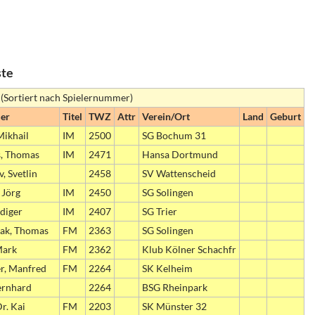
ste
 (Sortiert nach Spielernummer)
er
Titel
TWZ
Attr
Verein/Ort
Land
Geburt
Mikhail
IM
2500
SG Bochum 31
, Thomas
IM
2471
Hansa Dortmund
, Svetlin
2458
SV Wattenscheid
 Jörg
IM
2450
SG Solingen
üdiger
IM
2407
SG Trier
ak, Thomas
FM
2363
SG Solingen
Mark
FM
2362
Klub Kölner Schachfr
r, Manfred
FM
2264
SK Kelheim
ernhard
2264
BSG Rheinpark
r. Kai
FM
2203
SK Münster 32