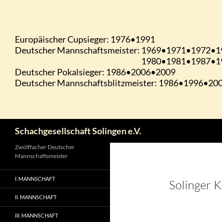
Zum
Inhalt
springen
Suchen
Schachgesellschaft Solingen e.V.
Zwölffacher Deutscher
Mannschaftsmeister
I. MANNSCHAFT
Solinger 
II. MANNSCHAFT
III. MANNSCHAFT