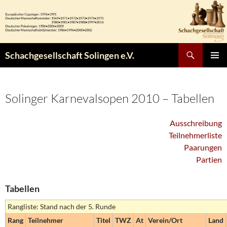
Zum
Inhalt
springen
Suchen
Schachgesellschaft Solingen e.V.
PRIMÄR
MENÜ
Solinger Karnevalsopen 2010 – Tabellen
Ausschreibung
Teilnehmerliste
Paarungen
Partien
Tabellen
Rangliste: Stand nach der 5. Runde
Rang
Teilnehmer
Titel
TWZ
At
Verein/Ort
Land