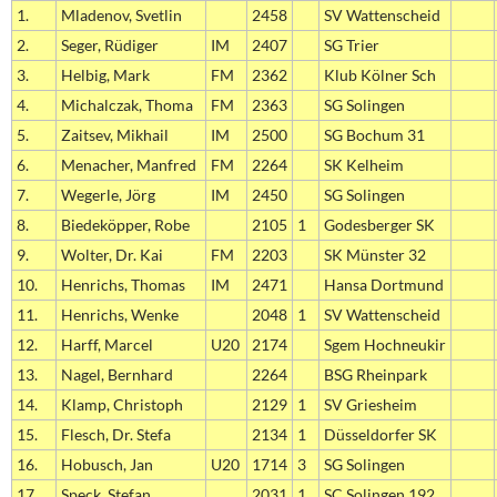
1.
Mladenov, Svetlin
2458
SV Wattenscheid
2.
Seger, Rüdiger
IM
2407
SG Trier
3.
Helbig, Mark
FM
2362
Klub Kölner Sch
4.
Michalczak, Thoma
FM
2363
SG Solingen
5.
Zaitsev, Mikhail
IM
2500
SG Bochum 31
6.
Menacher, Manfred
FM
2264
SK Kelheim
7.
Wegerle, Jörg
IM
2450
SG Solingen
8.
Biedeköpper, Robe
2105
1
Godesberger SK
9.
Wolter, Dr. Kai
FM
2203
SK Münster 32
10.
Henrichs, Thomas
IM
2471
Hansa Dortmund
11.
Henrichs, Wenke
2048
1
SV Wattenscheid
12.
Harff, Marcel
U20
2174
Sgem Hochneukir
13.
Nagel, Bernhard
2264
BSG Rheinpark
14.
Klamp, Christoph
2129
1
SV Griesheim
15.
Flesch, Dr. Stefa
2134
1
Düsseldorfer SK
16.
Hobusch, Jan
U20
1714
3
SG Solingen
17.
Speck, Stefan
2031
1
SC Solingen 192