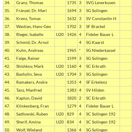
34.
Granz, Thomas
1735
3
SVG Leverkusen
35.
Fränzel, Dr. Mari
1694
3
SG Solingen
36.
Krenz, Tomas
1632
3
SV Constantin H
37.
Wastian, Hans-Geo
1702
3
SF Brackel
38.
Rieger, Isabelle
U20
1426
4
Fideler Bauer L
39.
Schmid, Dr. Arnol
4
SG Kaarst
40.
Kuhn, Andreas
1965
*
SG Niederkassel
41.
Falge, Rainer
1599
3
SG Solingen
42.
Shishkov, Mark
U20
1160
4
SC Erkrath
43.
Bashylin, Seva
U20
1704
3
SG Solingen
44.
Ramakers, Andre
1353
4
SF Erkelenz
45.
Tanz, Manfred
1383
4
SV Hilden
46.
Kaplun, David
1820
2
SC Erkrath
47.
Klinkenberg, Fran
1279
4
Fideler Bauer L
48.
Sadlowski, Ruben
U20
829
4
SC Solingen 192
49.
Sherif, Amina
U20
834
4
SC Solingen 192
50.
Wolf, Wieland
1366
4
SG Solingen