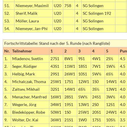
51.
Niemeyer, Maximil
U20
758
4
SG Solingen
52.
Sherif, Malik
U20
4
SC Solingen 192
53.
Möller, Laura
U20
4
SG Solingen
54.
Niemeyer, Jan-Phi
U20
4
SG Solingen
Fortschrittstabelle: Stand nach der 5. Runde (nach Rangliste)
Nr.
Teilnehmer
1
2
3
4
5
Pun
1.
Mladenov, Svetlin
27S1
8W1
9S1
4W1
2S½
4.5
2.
Seger, Rüdiger
43S1
11W1
18S1
7W1
1W½
4.5
3.
Helbig, Mark
29S1
26W1
10S1
5W½
6S½
4.0
4.
Michalczak, Thoma
25W1
17S1
12W1
1S0
14W1
4.0
5.
Zaitsev, Mikhail
32S1
14W1
6S½
3S½
13W1
4.0
6.
Menacher, Manfred
16W1
28S1
5W½
24S1
3W½
4.0
7.
Wegerle, Jörg
34W1
19S1
13W1
2S0
12S1
4.0
8.
Biedeköpper, Robe
50W1
1S0
25W1
20S1
24W1
4.0
9.
Wolter, Dr. Kai
36W1
21S1
1W0
17S1
10S½
3.5