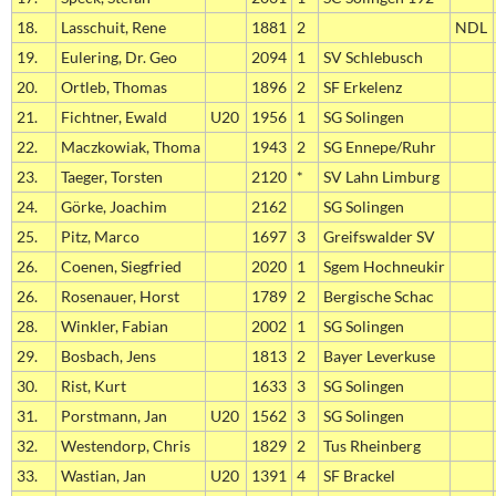
18.
Lasschuit, Rene
1881
2
NDL
19.
Eulering, Dr. Geo
2094
1
SV Schlebusch
20.
Ortleb, Thomas
1896
2
SF Erkelenz
21.
Fichtner, Ewald
U20
1956
1
SG Solingen
22.
Maczkowiak, Thoma
1943
2
SG Ennepe/Ruhr
23.
Taeger, Torsten
2120
*
SV Lahn Limburg
24.
Görke, Joachim
2162
SG Solingen
25.
Pitz, Marco
1697
3
Greifswalder SV
26.
Coenen, Siegfried
2020
1
Sgem Hochneukir
26.
Rosenauer, Horst
1789
2
Bergische Schac
28.
Winkler, Fabian
2002
1
SG Solingen
29.
Bosbach, Jens
1813
2
Bayer Leverkuse
30.
Rist, Kurt
1633
3
SG Solingen
31.
Porstmann, Jan
U20
1562
3
SG Solingen
32.
Westendorp, Chris
1829
2
Tus Rheinberg
33.
Wastian, Jan
U20
1391
4
SF Brackel