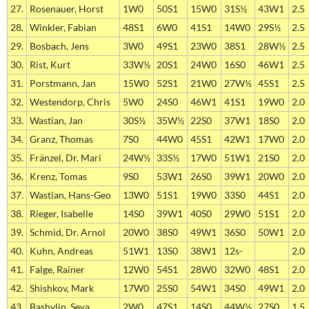
27.
Rosenauer, Horst
1W0
50S1
15W0
31S½
43W1
2.5
28.
Winkler, Fabian
48S1
6W0
41S1
14W0
29S½
2.5
29.
Bosbach, Jens
3W0
49S1
23W0
38S1
28W½
2.5
30.
Rist, Kurt
33W½
20S1
24W0
16S0
46W1
2.5
31.
Porstmann, Jan
15W0
52S1
21W0
27W½
45S1
2.5
32.
Westendorp, Chris
5W0
24S0
46W1
41S1
19W0
2.0
33.
Wastian, Jan
30S½
35W½
22S0
37W1
18S0
2.0
34.
Granz, Thomas
7S0
44W0
45S1
42W1
17W0
2.0
35.
Fränzel, Dr. Mari
24W½
33S½
17W0
51W1
21S0
2.0
36.
Krenz, Tomas
9S0
53W1
26S0
39W1
20W0
2.0
37.
Wastian, Hans-Geo
13W0
51S1
19W0
33S0
44S1
2.0
38.
Rieger, Isabelle
14S0
39W1
40S0
29W0
51S1
2.0
39.
Schmid, Dr. Arnol
20W0
38S0
49W1
36S0
50W1
2.0
40.
Kuhn, Andreas
51W1
13S0
38W1
12s-
2.0
41.
Falge, Rainer
12W0
54S1
28W0
32W0
48S1
2.0
42.
Shishkov, Mark
17W0
25S0
54W1
34S0
49W1
2.0
43.
Bashylin, Seva
2W0
47S1
14S0
44W½
27S0
1.5