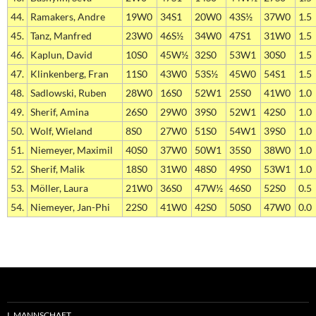
44.
Ramakers, Andre
19W0
34S1
20W0
43S½
37W0
1.5
45.
Tanz, Manfred
23W0
46S½
34W0
47S1
31W0
1.5
46.
Kaplun, David
10S0
45W½
32S0
53W1
30S0
1.5
47.
Klinkenberg, Fran
11S0
43W0
53S½
45W0
54S1
1.5
48.
Sadlowski, Ruben
28W0
16S0
52W1
25S0
41W0
1.0
49.
Sherif, Amina
26S0
29W0
39S0
52W1
42S0
1.0
50.
Wolf, Wieland
8S0
27W0
51S0
54W1
39S0
1.0
51.
Niemeyer, Maximil
40S0
37W0
50W1
35S0
38W0
1.0
52.
Sherif, Malik
18S0
31W0
48S0
49S0
53W1
1.0
53.
Möller, Laura
21W0
36S0
47W½
46S0
52S0
0.5
54.
Niemeyer, Jan-Phi
22S0
41W0
42S0
50S0
47W0
0.0
I. MANNSCHAFT