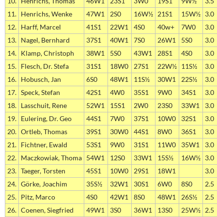
10.
Henrichs, Thomas
46W1
23S1
3W0
19S1
9W½
3.5
11.
Henrichs, Wenke
47W1
2S0
16W½
21S1
15W½
3.0
12.
Harff, Marcel
41S1
22W1
4S0
40w+
7W0
3.0
13.
Nagel, Bernhard
37S1
40W1
7S0
26W1
5S0
3.0
14.
Klamp, Christoph
38W1
5S0
43W1
28S1
4S0
3.0
15.
Flesch, Dr. Stefa
31S1
18W0
27S1
22W½
11S½
3.0
16.
Hobusch, Jan
6S0
48W1
11S½
30W1
22S½
3.0
17.
Speck, Stefan
42S1
4W0
35S1
9W0
34S1
3.0
18.
Lasschuit, Rene
52W1
15S1
2W0
23S0
33W1
3.0
19.
Eulering, Dr. Geo
44S1
7W0
37S1
10W0
32S1
3.0
20.
Ortleb, Thomas
39S1
30W0
44S1
8W0
36S1
3.0
21.
Fichtner, Ewald
53S1
9W0
31S1
11W0
35W1
3.0
22.
Maczkowiak, Thoma
54W1
12S0
33W1
15S½
16W½
3.0
23.
Taeger, Torsten
45S1
10W0
29S1
18W1
3.0
24.
Görke, Joachim
35S½
32W1
30S1
6W0
8S0
2.5
25.
Pitz, Marco
4S0
42W1
8S0
48W1
26S½
2.5
26.
Coenen, Siegfried
49W1
3S0
36W1
13S0
25W½
2.5