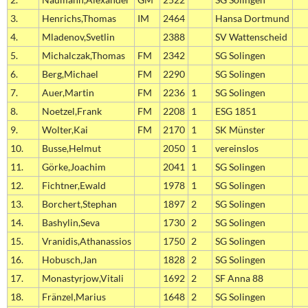
3.
Henrichs,Thomas
IM
2464
Hansa Dortmund
4.
Mladenov,Svetlin
2388
SV Wattenscheid
5.
Michalczak,Thomas
FM
2342
SG Solingen
6.
Berg,Michael
FM
2290
SG Solingen
7.
Auer,Martin
FM
2236
1
SG Solingen
8.
Noetzel,Frank
FM
2208
1
ESG 1851
9.
Wolter,Kai
FM
2170
1
SK Münster
10.
Busse,Helmut
2050
1
vereinslos
11.
Görke,Joachim
2041
1
SG Solingen
12.
Fichtner,Ewald
1978
1
SG Solingen
13.
Borchert,Stephan
1897
2
SG Solingen
14.
Bashylin,Seva
1730
2
SG Solingen
15.
Vranidis,Athanassios
1750
2
SG Solingen
16.
Hobusch,Jan
1828
2
SG Solingen
17.
Monastyrjow,Vitali
1692
2
SF Anna 88
18.
Fränzel,Marius
1648
2
SG Solingen