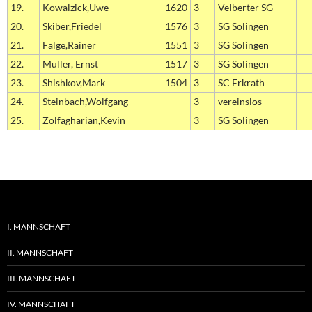
19.
Kowalzick,Uwe
1620
3
Velberter SG
20.
Skiber,Friedel
1576
3
SG Solingen
21.
Falge,Rainer
1551
3
SG Solingen
22.
Müller, Ernst
1517
3
SG Solingen
23.
Shishkov,Mark
1504
3
SC Erkrath
24.
Steinbach,Wolfgang
3
vereinslos
25.
Zolfagharian,Kevin
3
SG Solingen
I. MANNSCHAFT
II. MANNSCHAFT
III. MANNSCHAFT
IV. MANNSCHAFT