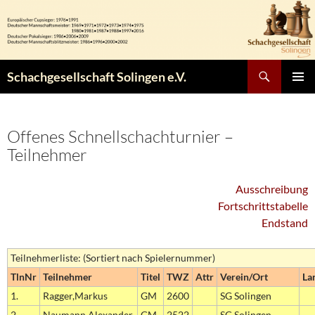
Zum
Inhalt
springen
Suchen
Schachgesellschaft Solingen e.V.
PRIMÄR
MENÜ
Offenes Schnellschachturnier –
Teilnehmer
Ausschreibung
Fortschrittstabelle
Endstand
Teilnehmerliste: (Sortiert nach Spielernummer)
TlnNr
Teilnehmer
Titel
TWZ
Attr
Verein/Ort
La
1.
Ragger,Markus
GM
2600
SG Solingen
2.
Naumann,Alexander
GM
2522
SG Solingen