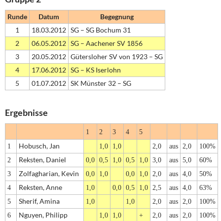
Runde
Datum
Begegnung
1
18.03.2012
SG – SG Bochum 31
2
06.05.2012
SG – Aachener SV 1856
3
20.05.2012
Gütersloher SV von 1923 – SG
4
17.06.2012
SG – KS Iserlohn
5
01.07.2012
SK Münster 32 – SG
Ergebnisse
1
2
3
4
5
Hobusch, Jan
1
1,0
1,0
2,0
aus
2,0
100%
Reksten, Daniel
2
0,0
0,5
1,0
0,5
1,0
3,0
aus
5,0
60%
Zolfagharian, Kevin
3
0,0
1,0
0,0
1,0
2,0
aus
4,0
50%
Reksten, Anne
4
1,0
0,0
0,5
1,0
2,5
aus
4,0
63%
Sherif, Amina
5
1,0
1,0
2,0
aus
2,0
100%
Nguyen, Philipp
6
1,0
1,0
+
2,0
aus
2,0
100%