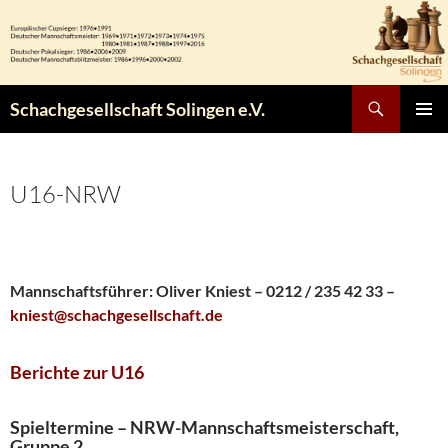
Zum
Inhalt
springen
Suchen
Schachgesellschaft Solingen e.V.
PRIMÄR
MENÜ
U16-NRW
Mannschaftsführer:
Oliver Kniest – 0212 / 235 42 33 –
kniest@schachgesellschaft.de
Berichte zur U16
Spieltermine – NRW-Mannschaftsmeisterschaft,
Gruppe 2