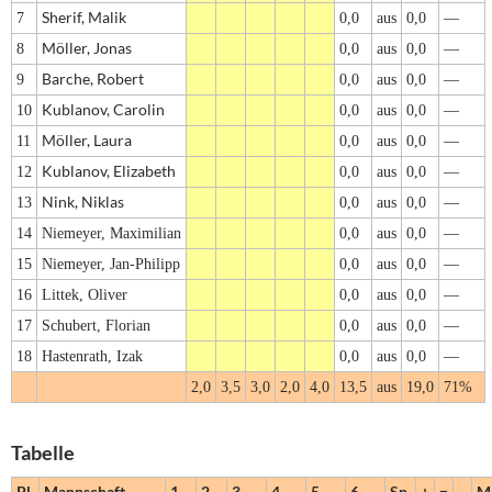
Sherif, Malik
7
0,0
aus
0,0
—
Möller, Jonas
8
0,0
aus
0,0
—
Barche, Robert
9
0,0
aus
0,0
—
Kublanov, Carolin
10
0,0
aus
0,0
—
Möller, Laura
11
0,0
aus
0,0
—
Kublanov, Elizabeth
12
0,0
aus
0,0
—
Nink, Niklas
13
0,0
aus
0,0
—
14
Niemeyer, Maximilian
0,0
aus
0,0
—
15
Niemeyer, Jan-Philipp
0,0
aus
0,0
—
16
Littek, Oliver
0,0
aus
0,0
—
17
Schubert, Florian
0,0
aus
0,0
—
18
Hastenrath, Izak
0,0
aus
0,0
—
2,0
3,5
3,0
2,0
4,0
13,5
aus
19,0
71%
Tabelle
Pl.
Mannschaft
1
2
3
4
5
6
Sp.
+
=
–
M