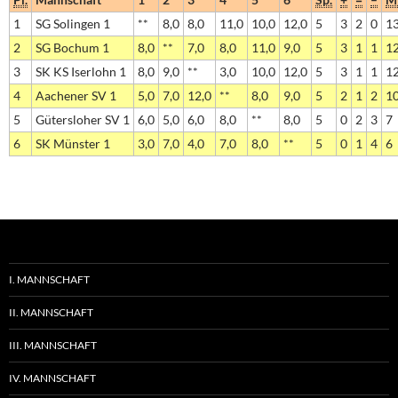
1
SG Solingen 1
**
8,0
8,0
11,0
10,0
12,0
5
3
2
0
1
2
SG Bochum 1
8,0
**
7,0
8,0
11,0
9,0
5
3
1
1
1
3
SK KS Iserlohn 1
8,0
9,0
**
3,0
10,0
12,0
5
3
1
1
1
4
Aachener SV 1
5,0
7,0
12,0
**
8,0
9,0
5
2
1
2
1
5
Gütersloher SV 1
6,0
5,0
6,0
8,0
**
8,0
5
0
2
3
7
6
SK Münster 1
3,0
7,0
4,0
7,0
8,0
**
5
0
1
4
6
I. MANNSCHAFT
II. MANNSCHAFT
III. MANNSCHAFT
IV. MANNSCHAFT