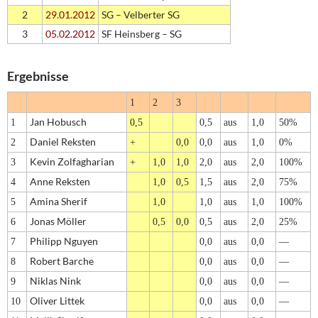
2
29.01.2012
SG – Velberter SG
3
05.02.2012
SF Heinsberg – SG
Ergebnisse
1
2
3
Jan Hobusch
1
0,5
0,5
aus
1,0
50%
Daniel Reksten
2
+
0,0
0,0
aus
1,0
0%
Kevin Zolfagharian
3
+
1,0
1,0
2,0
aus
2,0
100%
Anne Reksten
4
1,0
0,5
1,5
aus
2,0
75%
Amina Sherif
5
1,0
1,0
aus
1,0
100%
Jonas Möller
6
0,5
0,0
0,5
aus
2,0
25%
Philipp Nguyen
7
0,0
aus
0,0
—
Robert Barche
8
0,0
aus
0,0
—
Niklas Nink
9
0,0
aus
0,0
—
Oliver Littek
10
0,0
aus
0,0
—