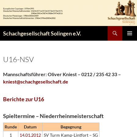
Zum
Inhalt
springen
Suchen
Schachgesellschaft Solingen e.V.
PRIMÄR
MENÜ
U16-NSV
Mannschaftsführer:
Oliver Kniest – 0212 / 235 42 33 –
kniest@schachgesellschaft.de
Berichte zur U16
Spieltermine – Niederrheinmeisterschaft
Runde
Datum
Begegnung
1
14.01.2012
SV Turm Kamp-Lintfort – SG