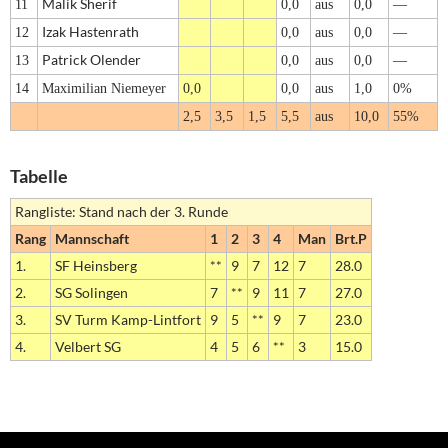
Malik Sherif
11
0,0
aus
0,0
—
Izak Hastenrath
12
0,0
aus
0,0
—
Patrick Olender
13
0,0
aus
0,0
—
14
Maximilian Niemeyer
0,0
0,0
aus
1,0
0%
2,5
3,5
1,5
5,5
aus
10,0
55%
Tabelle
Rangliste: Stand nach der 3. Runde
Rang
Mannschaft
1
2
3
4
Man
Brt.P
1.
SF Heinsberg
**
9
7
12
7
28.0
2.
SG Solingen
7
**
9
11
7
27.0
3.
SV Turm Kamp-Lintfort
9
5
**
9
7
23.0
4.
Velbert SG
4
5
6
**
3
15.0