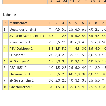
5
1½
3½
4½
3
4
3½
5
Tabelle
Pl.
Mannschaft
1
2
3
4
5
6
7
8
9
1
Düsseldorfer SK 2
**
4,5
5,5
2,5
6,0
6,5
7,0
2,5
5,
2
SV Turm Kamp-Lintfort 1
3,5
**
2,5
4,5
5,0
5,0
6,5
4,5
6,
3
Rheydter SV 1
2,5
5,5
**
3,0
6,0
4,5
5,5
6,0
6,
4
PSV Duisburg 2
5,5
3,5
5,0
**
4,5
3,0
5,5
4,0
4,
5
SF Moers 1
2,0
3,0
2,0
3,5
**
5,5
3,0
5,0
4,
6
SG Solingen 4
1,5
3,0
3,5
5,0
2,5
**
4,0
5,0
4,
7
ESG 1851 2
1,0
1,5
2,5
2,5
5,0
4,0
**
2,0
4,
8
Uedemer SC 1
5,5
3,5
2,0
4,0
3,0
3,0
6,0
**
3,
9
SF Gerresheim 2
3,0
2,0
2,0
4,0
3,5
3,5
3,5
5,0
**
10
Oberbilker SV 1
3,0
1,5
3,5
3,5
0,5
4,5
2,5
5,0
3,