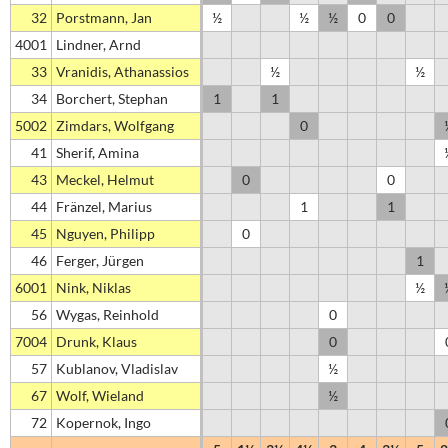
32
Porstmann, Jan
½
½
½
0
0
4001
Lindner, Arnd
33
Vranidis, Athanassios
½
½
34
Borchert, Stephan
1
1
5002
Zimdars, Wolfgang
0
41
Sherif, Amina
43
Meckel, Helmut
0
0
44
Fränzel, Marius
1
1
45
Nguyen, Philipp
0
46
Ferger, Jürgen
1
6001
Nink, Niklas
½
56
Wygas, Reinhold
0
7004
Drunk, Klaus
0
57
Kublanov, Vladislav
½
67
Wolf, Wieland
½
72
Kopernok, Ingo