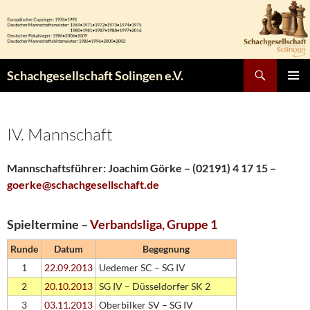
Zum
Inhalt
springen
Suchen
Schachgesellschaft Solingen e.V.
PRIMÄR
MENÜ
IV. Mannschaft
Mannschaftsführer:
Joachim Görke – (02191) 4 17 15
–
goerke@schachgesellschaft.de
Spieltermine –
Verbandsliga, Gruppe 1
Runde
Datum
Begegnung
1
22.09.2013
Uedemer SC – SG IV
2
20.10.2013
SG IV – Düsseldorfer SK 2
3
03.11.2013
Oberbilker SV – SG IV