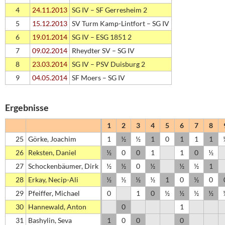
4
24.11.2013
SG IV – SF Gerresheim 2
5
15.12.2013
SV Turm Kamp-Lintfort – SG IV
6
19.01.2014
SG IV – ESG 1851 2
7
09.02.2014
Rheydter SV – SG IV
8
23.03.2014
SG IV – PSV Duisburg 2
9
04.05.2014
SF Moers – SG IV
Ergebnisse
1
2
3
4
5
6
7
8
25
Görke, Joachim
1
½
½
1
0
1
1
1
26
Reksten, Daniel
½
0
0
1
1
0
½
27
Schockenbäumer, Dirk
½
½
0
½
½
½
1
28
Erkay, Necip-Ali
½
½
½
½
1
0
½
0
29
Pfeiffer, Michael
0
1
0
½
½
½
½
30
Hannewald, Anton
0
1
31
Bashylin, Seva
1
0
0
0