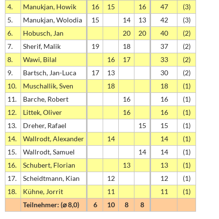
4.
Manukjan, Howik
16
15
16
47
(3)
5.
Manukjan, Wolodia
15
14
13
42
(3)
6.
Hobusch, Jan
20
20
40
(2)
7.
Sherif, Malik
19
18
37
(2)
8.
Wawi, Bilal
16
17
33
(2)
9.
Bartsch, Jan-Luca
17
13
30
(2)
10.
Muschallik, Sven
18
18
(1)
11.
Barche, Robert
16
16
(1)
12.
Littek, Oliver
16
16
(1)
13.
Dreher, Rafael
15
15
(1)
14.
Wallrodt, Alexander
14
14
(1)
15.
Wallrodt, Samuel
14
14
(1)
16.
Schubert, Florian
13
13
(1)
17.
Scheidtmann, Kian
12
12
(1)
18.
Kühne, Jorrit
11
11
(1)
Teilnehmer: (⌀ 8,0)
6
10
8
8