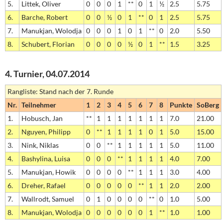
5.
Littek, Oliver
0
0
0
1
**
0
1
½
2.5
5.75
6.
Barche, Robert
0
0
½
0
1
**
0
1
2.5
5.75
7.
Manukjan, Wolodja
0
0
0
1
0
1
**
0
2.0
5.50
8.
Schubert, Florian
0
0
0
0
½
0
1
**
1.5
3.25
4. Turnier, 04.07.2014
Rangliste: Stand nach der 7. Runde
Nr.
Teilnehmer
1
2
3
4
5
6
7
8
Punkte
SoBerg
1.
Hobusch, Jan
**
1
1
1
1
1
1
1
7.0
21.00
2.
Nguyen, Philipp
0
**
1
1
1
1
0
1
5.0
15.00
3.
Nink, Niklas
0
0
**
1
1
1
1
1
5.0
11.00
4.
Bashylina, Luisa
0
0
0
**
1
1
1
1
4.0
7.00
5.
Manukjan, Howik
0
0
0
0
**
1
1
1
3.0
4.00
6.
Dreher, Rafael
0
0
0
0
0
**
1
1
2.0
2.00
7.
Wallrodt, Samuel
0
1
0
0
0
0
**
0
1.0
5.00
8.
Manukjan, Wolodja
0
0
0
0
0
0
1
**
1.0
1.00