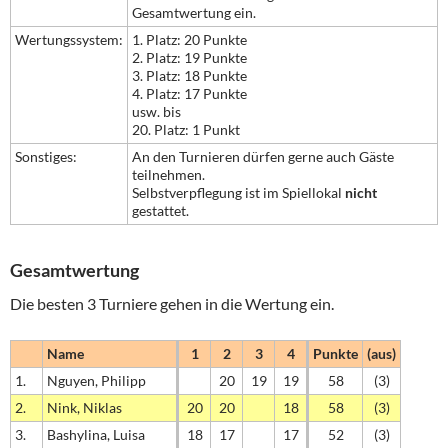
Gesamtwertung ein.
Wertungssystem:
1. Platz: 20 Punkte
2. Platz: 19 Punkte
3. Platz: 18 Punkte
4. Platz: 17 Punkte
usw. bis
20. Platz: 1 Punkt
Sonstiges:
An den Turnieren dürfen gerne auch Gäste
teilnehmen.
Selbstverpflegung ist im Spiellokal
nicht
gestattet.
Gesamtwertung
Die besten 3 Turniere gehen in die Wertung ein.
Name
1
2
3
4
Punkte
(aus)
1.
Nguyen, Philipp
20
19
19
58
(3)
2.
Nink, Niklas
20
20
18
58
(3)
3.
Bashylina, Luisa
18
17
17
52
(3)