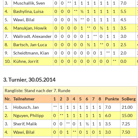
3.
Muschallik, Sven
0
0
**
1
1
1
1
1
1
1
7.0
4.
Bashylina, Luisa
0
0
0
**
½
1
1
1
1
1
5.5
5.
Wawi, Bilal
0
0
0
½
**
0
1
1
1
1
4.5
6.
Manukjan, Howik
0
0
0
0
1
**
0
½
1
1
3.5
7.
Wallrodt. Alexander
0
0
0
0
0
1
**
0
1
1
3.0
8.
Bartsch, Jan-Luca
0
0
0
0
0
½
1
**
0
1
2.5
9.
Scheidtmann, Kian
0
0
0
0
0
0
0
1
**
1
2.0
10.
Kühne, Jorrit
0
0
0
0
0
0
0
0
0
**
0.0
3. Turnier, 30.05.2014
Rangliste: Stand nach der 7. Runde
Nr.
Teilnehmer
1
2
3
4
5
6
7
8
Punkte
SoBerg
1.
Hobusch, Jan
**
1
1
1
1
1
1
1
7.0
21.00
2.
Nguyen, Philipp
0
**
1
1
1
1
1
1
6.0
15.00
3.
Sherif, Malik
0
0
**
0
1
½
1
1
3.5
7.25
4.
Wawi, Bilal
0
0
1
**
0
1
0
1
3.0
7.50