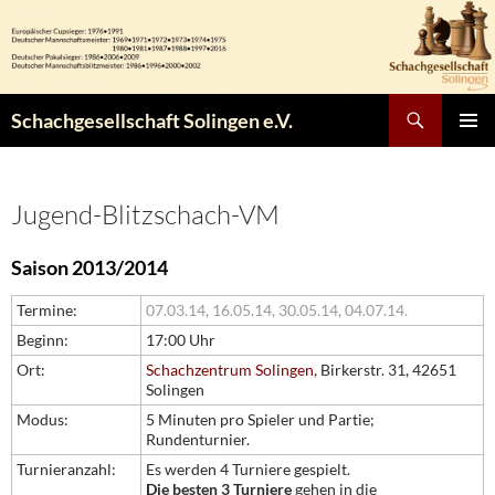
Zum
Inhalt
springen
Suchen
Schachgesellschaft Solingen e.V.
PRIMÄR
MENÜ
Jugend-Blitzschach-VM
Saison 2013/2014
Termine:
07.03.14,
16.05.14,
30.05.14,
04.07.14.
Beginn:
17:00 Uhr
Ort:
Schachzentrum Solingen
, Birkerstr. 31, 42651
Solingen
Modus:
5 Minuten pro Spieler und Partie;
Rundenturnier.
Turnieranzahl:
Es werden 4 Turniere gespielt.
Die besten 3 Turniere
gehen in die