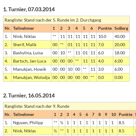
1. Turnier, 07.03.2014
Rangliste: Stand nach der 5. Runde im 2. Durchgang
Nr.
Teilnehmer
1
2
3
4
5
6
Punkte
SoBerg
1.
Nink, Niklas
**
11
11
11
11
11
10.0
40.00
2.
Sherif, Malik
00
**
01
11
11
11
7.0
20.00
3.
Bashylina, Luisa
00
10
**
11
01
11
6.0
18.00
4.
Bartsch, Jan-Luca
00
00
00
**
11
11
4.0
6.00
5.
Manukjan, Howik
00
00
10
00
**
11
3.0
6.00
6.
Manukjan, Wolodja
00
00
00
00
00
**
0.0
0.00
2. Turnier, 16.05.2014
Rangliste: Stand nach der 9. Runde
Nr.
Teilnehmer
1
2
3
4
5
6
7
8
9
10
Punkte
1.
Nguyen, Philipp
**
½
1
1
1
1
1
1
1
1
8.5
2.
Nink, Niklas
½
**
1
1
1
1
1
1
1
1
8.5