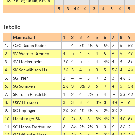
18
Zolfagharian, Kevin
5
3
4½
4
3
4
5
4
5
Tabelle
Mannschaft
1
2
3
4
5
6
7
8
9
1.
OSG Baden Baden
+
4
5½
4½
6
5½
7
5
5½
2.
SV Werder Bremen
4
+
4
5
4
5
6
5
4½
3.
SV Hockenheim
2½
4
+
4
4
4½
4
5
3½
4.
SK Schwäbisch Hall
3½
3
4
+
3
5
5½
4
4½
5.
SG Trier
2
4
4
5
+
2
3
4½
3
6.
SG Solingen
2½
3
3½
3
6
+
4
5
5½
7.
SK Turm Emsdetten
1
2
4
2½
5
4
+
3½
4½
8.
USV Dresden
3
3
3
4
3½
3
4½
+
6
9.
SC Eppingen
2½
3½
4½
3½
5
2½
3½
2
+
10.
Hamburger SK
0
2½
3
3
3½
4½
3
4½
6½
11.
SC Hansa Dortmund
3
3½
2½
2½
3
3
6
3½
2
12.
SV Mülheim Nord
3
3½
2
4
5
3½
4
3½
3½