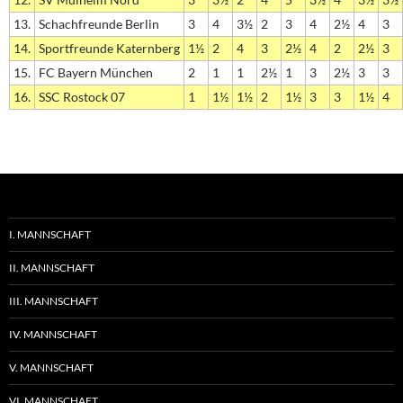
13.
Schachfreunde Berlin
3
4
3½
2
3
4
2½
4
3
14.
Sportfreunde Katernberg
1½
2
4
3
2½
4
2
2½
3
15.
FC Bayern München
2
1
1
2½
1
3
2½
3
3
16.
SSC Rostock 07
1
1½
1½
2
1½
3
3
1½
4
I. MANNSCHAFT
II. MANNSCHAFT
III. MANNSCHAFT
IV. MANNSCHAFT
V. MANNSCHAFT
VI. MANNSCHAFT