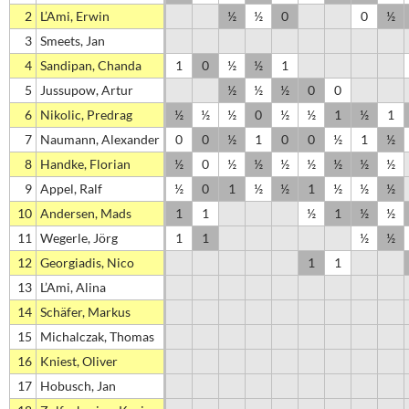
2
L’Ami, Erwin
½
½
0
0
½
3
Smeets, Jan
4
Sandipan, Chanda
1
0
½
½
1
5
Jussupow, Artur
½
½
½
0
0
6
Nikolic, Predrag
½
½
½
0
½
½
1
½
1
7
Naumann, Alexander
0
0
½
1
0
0
½
1
½
8
Handke, Florian
½
0
½
½
½
½
½
½
½
9
Appel, Ralf
½
0
1
½
½
1
½
½
½
10
Andersen, Mads
1
1
½
1
½
½
11
Wegerle, Jörg
1
1
½
½
12
Georgiadis, Nico
1
1
13
L’Ami, Alina
14
Schäfer, Markus
15
Michalczak, Thomas
16
Kniest, Oliver
17
Hobusch, Jan