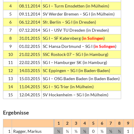
4
08.11.2014
SG I – Turm Emsdetten (in Mülheim)
5
09.11.2014
SV Werder Bremen – SG I (in Mülheim)
6
06.12.2014
Sfr. Berlin – SG I (in Dresden)
7
07.12.2014
SG I – USV TU Dresden (in Dresden)
8
31.01.2015
SG I – SF Katernberg (
in Solingen
)
9
01.02.2015
SC Hansa Dortmund – SG I (
in Solingen
)
10
21.02.2015
SSC Rostock 07 – SG I (in Hamburg)
11
22.02.2015
SG I – Hamburger SK (in Hamburg)
12
14.03.2015
SC Eppingen – SG I (in Baden-Baden)
13
15.03.2015
SG I – OSG Baden Baden (in Baden Baden)
14
11.04.2015
SG I – SG Trier (in Mülheim)
15
12.04.2015
SV Hockenheim – SG I (in Mülheim)
Ergebnisse
1
2
3
4
5
6
7
8
9
1
Ragger, Markus
½
½
½
½
0
½
½
½
1