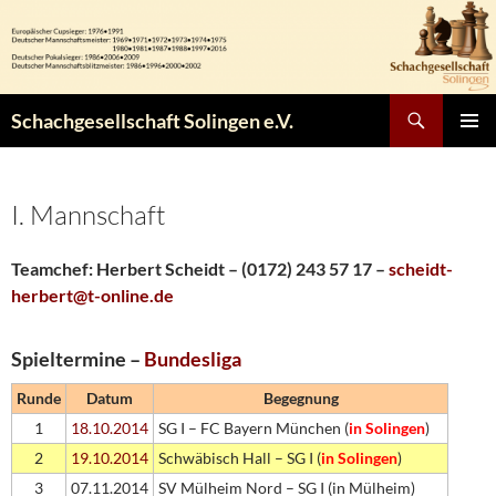
Zum
Inhalt
springen
Suchen
Schachgesellschaft Solingen e.V.
PRIMÄR
MENÜ
I. Mannschaft
Teamchef: Herbert Scheidt – (0172) 243 57 17 –
scheidt-
herbert@t-online.de
Spieltermine –
Bundesliga
Runde
Datum
Begegnung
1
18.10.2014
SG I – FC Bayern München (
in Solingen
)
2
19.10.2014
Schwäbisch Hall – SG I (
in Solingen
)
3
07.11.2014
SV Mülheim Nord – SG I (in Mülheim)