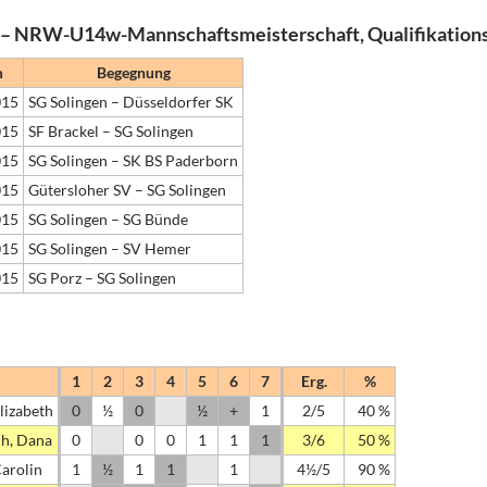
 – NRW-U14w-Mannschaftsmeisterschaft, Qualifikations
m
Begegnung
015
SG Solingen – Düsseldorfer SK
015
SF Brackel – SG Solingen
015
SG Solingen – SK BS Paderborn
015
Gütersloher SV – SG Solingen
015
SG Solingen – SG Bünde
015
SG Solingen – SV Hemer
015
SG Porz – SG Solingen
1
2
3
4
5
6
7
Erg.
%
lizabeth
0
½
0
½
+
1
2/5
40 %
ch, Dana
0
0
0
1
1
1
3/6
50 %
arolin
1
½
1
1
1
4½/5
90 %