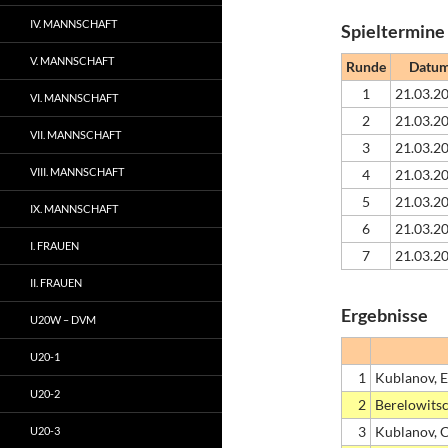
IV. MANNSCHAFT
Spieltermine
V. MANNSCHAFT
Runde
Datu
1
21.03.2
VI. MANNSCHAFT
2
21.03.2
VII. MANNSCHAFT
3
21.03.2
VIII. MANNSCHAFT
4
21.03.2
5
21.03.2
IX. MANNSCHAFT
6
21.03.2
I. FRAUEN
7
21.03.2
II. FRAUEN
Ergebnisse
U20W – DVM
U20-1
1
Kublanov, E
U20-2
2
Berelowits
3
Kublanov, C
U20-3