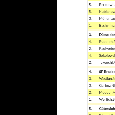
5.
Berelowi
5.
Kublanov,
3.
Möller,La
1.
Bashylina
3.
Düsseldor
4.
Rudolph,
2.
Paulweber
4.
Sokolowsk
2.
Takeuchi,
4.
SF Bracke
3.
Wastian,
3.
Garbuz,Ni
2.
Müdder,Me
1.
Werlich,S
5.
Gütersloh