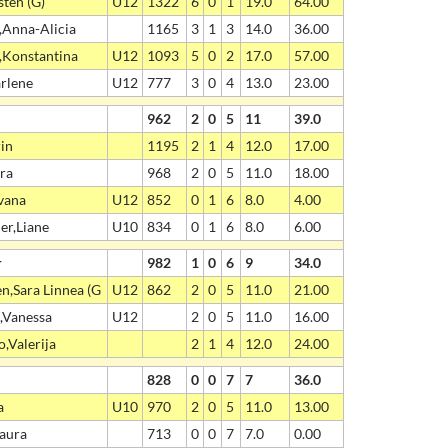
sten (G)
U12
1322
6
0
1
19.0
64.00
Anna-Alicia
1165
3
1
3
14.0
36.00
Konstantina
U12
1093
5
0
2
17.0
57.00
rlene
U12
777
3
0
4
13.0
23.00
962
2
0
5
11
39.0
rin
1195
2
1
4
12.0
17.00
ra
968
2
0
5
11.0
18.00
vana
U12
852
0
1
6
8.0
4.00
er,Liane
U10
834
0
1
6
8.0
6.00
r
982
1
0
6
9
34.0
n,Sara Linnea (G
U12
862
2
0
5
11.0
21.00
,Vanessa
U12
2
0
5
11.0
16.00
,Valerija
2
1
4
12.0
24.00
828
0
0
7
7
36.0
a
U10
970
2
0
5
11.0
13.00
aura
713
0
0
7
7.0
0.00