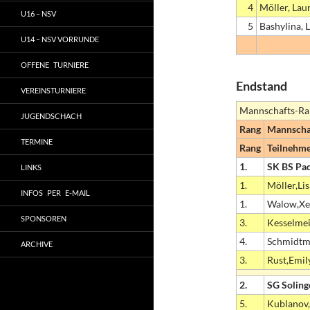
4
Möller, Lau
U16 – NSV
5
Bashylina, 
U14 – NSV VORRUNDE
OFFENE TURNIERE
Endstand
VEREINSTURNIERE
Mannschafts-Rang
JUGENDSCHACH
Rang
Mannscha
TERMINE
Rang
Teilnehm
1.
SK BS Pa
LINKS
1.
Möller,Li
INFOS PER E-MAIL
1.
Walow,Xe
SPONSOREN
3.
Kesselmei
4.
Schmidtm
ARCHIVE
3.
Rust,Emil
2.
SG Soling
5.
Kublanov,