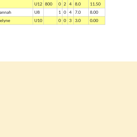
U12
800
0
2
4
8.0
11.50
annah
U8
1
0
4
7.0
8.00
selyne
U10
0
0
3
3.0
0.00