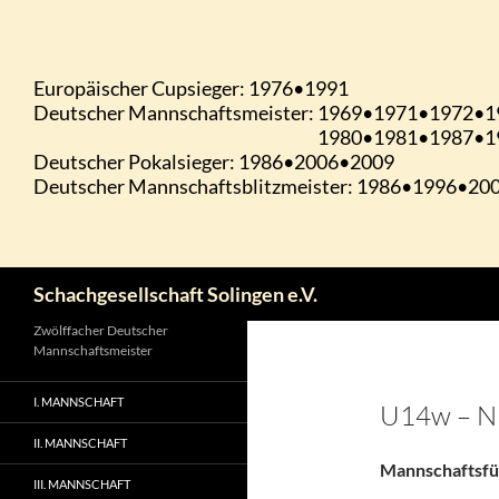
Zum
Inhalt
springen
Suchen
Schachgesellschaft Solingen e.V.
Zwölffacher Deutscher
Mannschaftsmeister
I. MANNSCHAFT
U14w – N
II. MANNSCHAFT
Mannschaftsfü
III. MANNSCHAFT