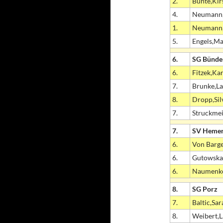
2.
Bünte,Kir
4.
Neumann,
1.
Neumann,
5.
Engels,Ma
6.
SG Bünde
6.
Fitzek,Ka
7.
Brunke,La
8.
Dropp,Sil
7.
Struckmei
7.
SV Heme
6.
Von Barge
6.
Gutowska
6.
Naumenko
8.
SG Porz
7.
Baltic,Sar
8.
Weibert,L