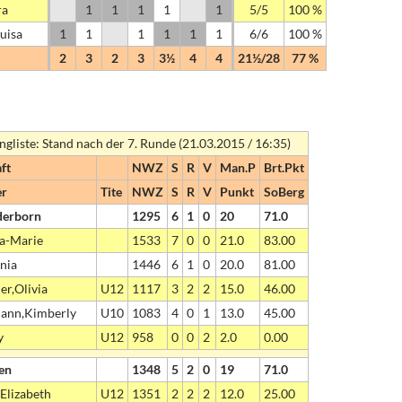
ra
1
1
1
1
1
5/5
100 %
Luisa
1
1
1
1
1
1
6/6
100 %
2
3
2
3
3½
4
4
21½/28
77 %
liste: Stand nach der 7. Runde (21.03.2015 / 16:35)
ft
NWZ
S
R
V
Man.P
Brt.Pkt
er
Tite
NWZ
S
R
V
Punkt
SoBerg
derborn
1295
6
1
0
20
71.0
sa-Marie
1533
7
0
0
21.0
83.00
nia
1446
6
1
0
20.0
81.00
er,Olivia
U12
1117
3
2
2
15.0
46.00
ann,Kimberly
U10
1083
4
0
1
13.0
45.00
y
U12
958
0
0
2
2.0
0.00
en
1348
5
2
0
19
71.0
Elizabeth
U12
1351
2
2
2
12.0
25.00