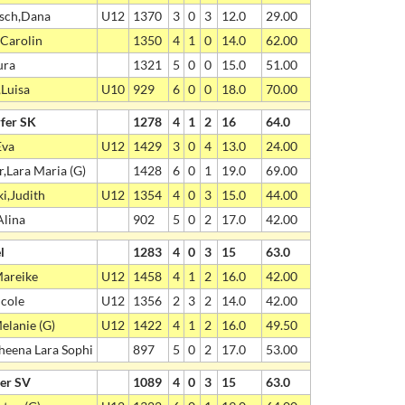
tsch,Dana
U12
1370
3
0
3
12.0
29.00
Carolin
1350
4
1
0
14.0
62.00
ura
1321
5
0
0
15.0
51.00
,Luisa
U10
929
6
0
0
18.0
70.00
fer SK
1278
4
1
2
16
64.0
Eva
U12
1429
3
0
4
13.0
24.00
,Lara Maria (G)
1428
6
0
1
19.0
69.00
i,Judith
U12
1354
4
0
3
15.0
44.00
Alina
902
5
0
2
17.0
42.00
l
1283
4
0
3
15
63.0
Mareike
U12
1458
4
1
2
16.0
42.00
cole
U12
1356
2
3
2
14.0
42.00
lanie (G)
U12
1422
4
1
2
16.0
49.50
heena Lara Sophi
897
5
0
2
17.0
53.00
er SV
1089
4
0
3
15
63.0