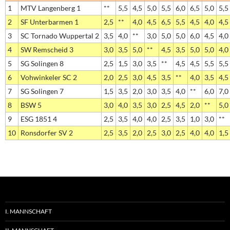
1
MTV Langenberg 1
**
5,5
4,5
5,0
5,5
6,0
6,5
5,0
5,5
2
SF Unterbarmen 1
2,5
**
4,0
4,5
6,5
5,5
4,5
4,0
4,5
3
SC Tornado Wuppertal 2
3,5
4,0
**
3,0
5,0
5,0
6,0
4,5
4,0
4
SW Remscheid 3
3,0
3,5
5,0
**
4,5
3,5
5,0
5,0
4,0
5
SG Solingen 8
2,5
1,5
3,0
3,5
**
4,5
4,5
5,5
5,5
6
Vohwinkeler SC 2
2,0
2,5
3,0
4,5
3,5
**
4,0
3,5
4,5
7
SG Solingen 7
1,5
3,5
2,0
3,0
3,5
4,0
**
6,0
7,0
8
BSW 5
3,0
4,0
3,5
3,0
2,5
4,5
2,0
**
5,0
9
ESG 1851 4
2,5
3,5
4,0
4,0
2,5
3,5
1,0
3,0
**
10
Ronsdorfer SV 2
2,5
3,5
2,0
2,5
3,0
2,5
4,0
4,0
1,5
I. MANNSCHAFT