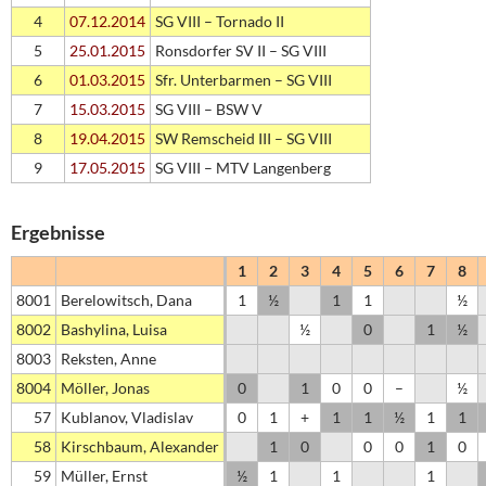
4
07.12.2014
SG VIII – Tornado II
5
25.01.2015
Ronsdorfer SV II – SG VIII
6
01.03.2015
Sfr. Unterbarmen – SG VIII
7
15.03.2015
SG VIII – BSW V
8
19.04.2015
SW Remscheid III – SG VIII
9
17.05.2015
SG VIII – MTV Langenberg
Ergebnisse
1
2
3
4
5
6
7
8
8001
Berelowitsch, Dana
1
½
1
1
½
8002
Bashylina, Luisa
½
0
1
½
8003
Reksten, Anne
8004
Möller, Jonas
0
1
0
0
–
½
57
Kublanov, Vladislav
0
1
+
1
1
½
1
1
58
Kirschbaum, Alexander
1
0
0
0
1
0
59
Müller, Ernst
½
1
1
1