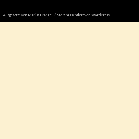
Aufgesetzt von Marius Fränzel
Stolz präsentiert von WordPress