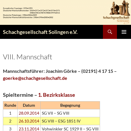
Zum
Inhalt
springen
Suchen
Schachgesellschaft Solingen e.V.
PRIMÄR
MENÜ
VIII. Mannschaft
Mannschaftsführer:
Joachim Görke – (02191) 4 17 15
–
goerke@schachgesellschaft.de
Spieltermine –
1. Bezirksklasse
Runde
Datum
Begegnung
1
28.09.2014
SG VII – SG VIII
2
26.10.2014
SG VIII – ESG 1851 IV
3
23.11.2014
Vohwinkler SC 1929 II – SG VIII