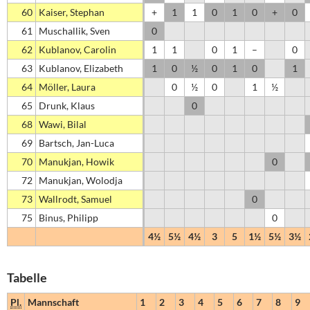
60
Kaiser, Stephan
+
1
1
0
1
0
+
0
61
Muschallik, Sven
0
62
Kublanov, Carolin
1
1
0
1
–
0
63
Kublanov, Elizabeth
1
0
½
0
1
0
1
64
Möller, Laura
0
½
0
1
½
65
Drunk, Klaus
0
68
Wawi, Bilal
69
Bartsch, Jan-Luca
70
Manukjan, Howik
0
72
Manukjan, Wolodja
73
Wallrodt, Samuel
0
75
Binus, Philipp
0
4½
5½
4½
3
5
1½
5½
3½
Tabelle
Pl.
Mannschaft
1
2
3
4
5
6
7
8
9