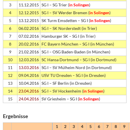
3
11.12.2015
SG I – SG Trier (
in Solingen
)
4
12.12.2015
SG I – SV Werder Bremen (
in Solingen
)
5
13.12.2015
SK Turm Emsdetten – SG I (
in Solingen
)
6
06.02.2016
SG I – SK Norderstedt (in Trier)
7
07.02.2016
Hamburger SK – SG I (in Trier)
8
20.02.2016
FC Bayern München – SG I (in München)
9
21.02.2016
SG I – OSG Baden-Baden (in München)
10
12.03.2016
SC Hansa Dortmund – SG I (in Dortmund)
11
13.03.2016
SG I – SV Mülheim Nord (in Dortmund)
12
09.04.2016
USV TU Dresden – SG I (in Dresden)
13
10.04.2016
SG I – SF Berlin (in Dresden)
14
23.04.2016
SG I – SV Hockenheim (
in Solingen
)
15
24.04.2016
SV Griesheim – SG I (
in Solingen
)
Ergebnisse
1
2
3
4
5
6
7
8
9