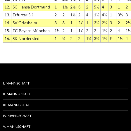
12.
SC Hansa Dortmund
1
1½
2½
3
2
5½
4
3
1
2
13.
Erfurter SK
2
2
1½
2
4
1½
4½
1
3½
3
14.
SV Griesheim
3
3
1
2½
1
3½
2½
3
2
2½
15.
FC Bayern München
1½
2
1
1½
2
2
1½
2
4
1½
16.
SK Norderstedt
1
½
2
2
1½
3½
1½
½
1½
4
I. MANNSCHAFT
II. MANNSCHAFT
III. MANNSCHAFT
IV. MANNSCHAFT
V. MANNSCHAFT