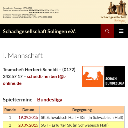
Zum
Inhalt
springen
Suchen
Schachgesellschaft Solingen e.V.
PRIMÄR
MENÜ
I. Mannschaft
Teamchef: Herbert Scheidt – (0172)
243 57 17 –
scheidt-herbert@t-
online.de
Spieltermine –
Bundesliga
Runde
Datum
Begegnung
1
19.09.2015
SK Schwäbisch Hall – SG I (in Schwäbisch Hall)
2
20.09.2015
SG I – Erfurter SK (in Schwäbisch Hall)