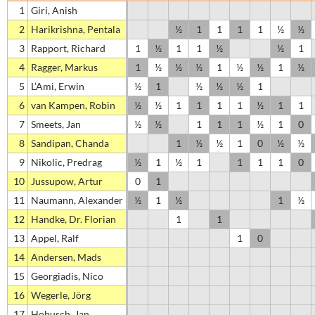
1
Giri, Anish
2
Harikrishna, Pentala
½
1
1
1
1
½
½
3
Rapport, Richard
1
½
1
1
½
½
1
4
Ragger, Markus
1
½
½
½
1
½
½
1
½
5
L’Ami, Erwin
½
1
½
½
½
1
6
van Kampen, Robin
½
½
1
1
1
1
½
1
1
7
Smeets, Jan
½
½
1
1
1
½
1
0
8
Sandipan, Chanda
1
½
½
1
0
½
½
9
Nikolic, Predrag
½
1
½
1
1
1
1
0
10
Jussupow, Artur
0
1
11
Naumann, Alexander
½
1
½
1
½
12
Handke, Dr. Florian
1
1
13
Appel, Ralf
1
0
14
Andersen, Mads
15
Georgiadis, Nico
16
Wegerle, Jörg
17
Hobusch, Jan