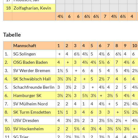
18
Zolfagharian, Kevin
4½
6
6
6½
6½
7
4½
6½
4
Tabelle
Mannschaft
1
2
3
4
5
6
7
8
9
10
1.
SG Solingen
+
4
6½
4½
5
4½
6
6½
4
6
2.
OSG Baden Baden
4
+
3
4½
4½
5½
6
7
4½
6
3.
SV Werder Bremen
1½
5
+
6
6
5
4
5
4½
2½
4.
SK Schwäbisch Hall
3½
3½
2
+
5
2½
7
4
6
4
5.
Schachfreunde Berlin
3
3½
2
3
+
4½
4
2
5
4½
6.
Hamburger SK
3½
2½
3
5½
3½
+
3½
5
4½
4
7.
SV Mülheim Nord
2
2
4
1
4
4½
+
5
2½
4½
8.
SK Turm Emsdetten
1½
1
3
4
6
3
3
+
5½
2½
9.
USV Dresden
4
3½
3½
2
3
3½
5½
2½
+
4½
10.
SV Hockenheim
2
2
5½
4
3½
4
3½
5½
3½
+
11.
SG Trier
2
2½
3½
3
2
3½
3
4
4
4½