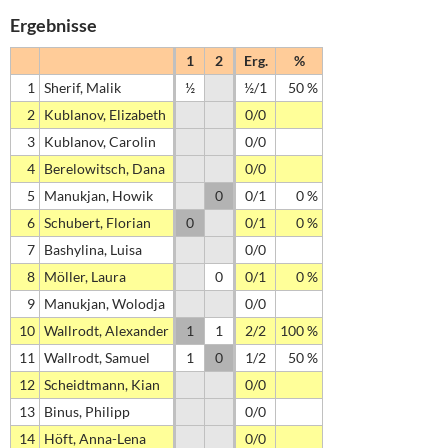
Ergebnisse
1
2
Erg.
%
1
Sherif, Malik
½
½/1
50 %
2
Kublanov, Elizabeth
0/0
3
Kublanov, Carolin
0/0
4
Berelowitsch, Dana
0/0
5
Manukjan, Howik
0
0/1
0 %
6
Schubert, Florian
0
0/1
0 %
7
Bashylina, Luisa
0/0
8
Möller, Laura
0
0/1
0 %
9
Manukjan, Wolodja
0/0
10
Wallrodt, Alexander
1
1
2/2
100 %
11
Wallrodt, Samuel
1
0
1/2
50 %
12
Scheidtmann, Kian
0/0
13
Binus, Philipp
0/0
14
Höft, Anna-Lena
0/0