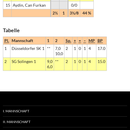
15
Aydin, Can Furkan
0/0
2½
1
3½/8
44 %
Tabelle
Pl.
Mannschaft
1
2
Sp.
+
=
–
MP
BP
1
Düsseldorfer SK 1
**
7,0
2
1
0
1
4
17.0
10,0
2
SG Solingen 1
9,0
**
2
1
0
1
4
15.0
6,0
I. MANNSCHAFT
II. MANNSCHAFT