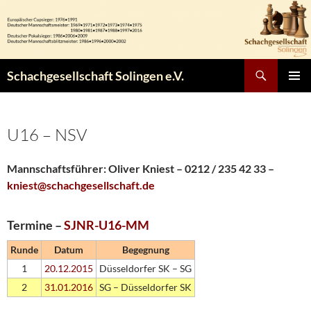
Zum
Inhalt
springen
Suchen
Schachgesellschaft Solingen e.V.
PRIMÄR
MENÜ
U16 – NSV
Mannschaftsführer:
Oliver Kniest – 0212 / 235 42 33 –
kniest@schachgesellschaft.de
Termine –
SJNR-U16-MM
Runde
Datum
Begegnung
1
20.12.2015
Düsseldorfer SK – SG
2
31.01.2016
SG – Düsseldorfer SK