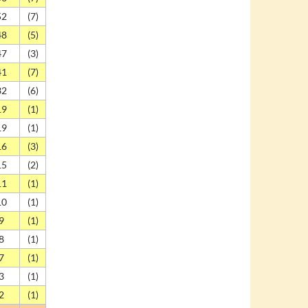
52
(7)
48
(5)
47
(3)
41
(7)
32
(6)
19
(1)
19
(1)
16
(3)
15
(2)
11
(1)
10
(1)
9
(1)
8
(1)
7
(1)
3
(1)
2
(1)