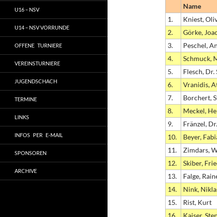
Name
U16 – NSV
1.
Kniest, Oli
U14 – NSV VORRUNDE
2.
Görke, Joa
3.
Peschel, A
OFFENE TURNIERE
4.
Schmuck, 
VEREINSTURNIERE
5.
Flesch, Dr.
JUGENDSCHACH
6.
Vranidis, A
7.
Borchert, 
TERMINE
8.
Meckel, He
LINKS
9.
Fränzel, Dr
INFOS PER E-MAIL
10.
Beyer, Fab
11.
Zimdars, W
SPONSOREN
12.
Skiber, Fri
ARCHIVE
13.
Falge, Rain
14.
Nink, Nikla
15.
Rist, Kurt
16.
Kaiser, Ste