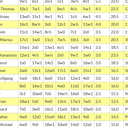
er
9w1
6s1
2w1
5s1
3w½
8s1
5.5
22.0
1
, Thomas
10s1
7w1
1s0
8w1
4s½
5w1
4.5
22.5
1
dreas
13w0
15s1
4w1
9s1
1s½
6w1
4.5
20.5
1
an
16s1
8w½
3s0
12s1
2w½
11w1
4.0
20.0
1
him
11s1
14w1
8s½
1w0
7s1
2s0
3.5
22.0
1
. Marius
17s1
1w0
11s1
7w½
10s1
3s0
3.5
20.5
1
15w1
2s0
13w1
6s½
5w0
14s1
3.5
18.5
1
thanassios
12w1
4s½
5w½
2s0
9w1
1w0
3.0
23.5
1
lmut
1s0
17w1
14s1
3w0
8s0
16w1
3.0
18.5
1
rner
2w0
13s1
12w0
17s1
6w0
15s1
3.0
16.5
1
olfgang
5w0
18s1
6w0
15s1
12w1
4s0
3.0
16.0
1
8s0
16w1
10s1
4w0
11s0
17w1
3.0
16.0
1
r
3s1
10w0
7s0
14w½
16s0
18w1
2.5
15.5
9
phan
18w1
5s0
9w0
13s½
17w1
7w0
2.5
13.5
1
hard
7s0
3w0
16s1
11w0
18s1
10w0
2.0
16.0
9
tefan
4w0
12s0
15w0
18s1
13w1
9s0
2.0
14.5
9
Michael
6w0
9s0
18w1
10w0
14s0
12s0
1.0
15.0
9