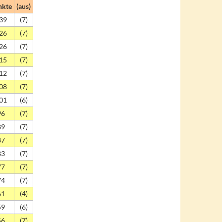
nkte
(aus)
39
(7)
26
(7)
26
(7)
15
(7)
12
(7)
08
(7)
01
(6)
96
(7)
89
(7)
87
(7)
83
(7)
77
(7)
74
(7)
61
(4)
59
(6)
56
(7)