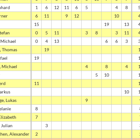
nhard
1
6
12
11
6
5
4
8
rner
6
11
9
12
10
15
19
13
tefan
0
5
11
3
8
3
11
, Michael
0
4
13
6
6
3
, Thomas
19
fael
19
, Michael
4
8
4
r
5
10
erd
11
arkus
10
ge, Lukas
9
lanie
8
Elizabeth
7
 Julian
3
then, Alexander
2