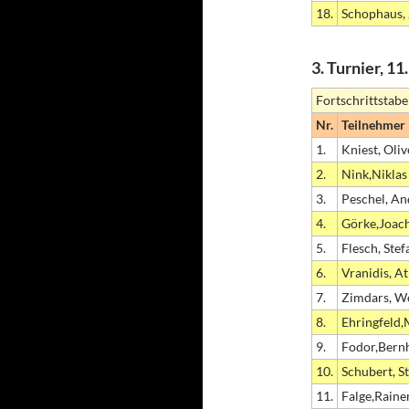
18.
Schophaus, 
3. Turnier, 1
Fortschrittstabe
Nr.
Teilnehmer
1.
Kniest, Oliv
2.
Nink,Niklas
3.
Peschel, An
4.
Görke,Joac
5.
Flesch, Stef
6.
Vranidis, A
7.
Zimdars, W
8.
Ehringfeld,
9.
Fodor,Bern
10.
Schubert, S
11.
Falge,Raine