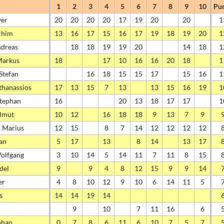
1
2
3
4
5
6
7
8
9
10
Pu
ver
20
20
20
20
17
19
20
20
1
chim
13
16
17
15
16
17
19
18
19
20
1
ndreas
18
18
19
19
20
14
18
1
Markus
18
17
10
16
16
20
18
1
 Stefan
16
18
15
15
17
15
16
1
thanassios
17
13
15
7
13
13
15
16
19
1
Stephan
16
20
13
18
17
17
1
lmut
10
12
16
18
18
9
13
7
9
. Marius
12
15
8
7
14
12
12
12
12
ian
5
17
13
8
14
13
17
olfgang
3
10
14
5
14
11
7
11
8
15
edel
9
9
4
8
12
15
9
9
14
er
4
8
10
12
9
10
6
14
11
5
s
14
14
19
14
9
10
7
11
16
6
phan
0
7
8
6
11
6
10
7
5
7