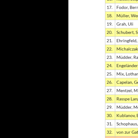
17.
Fodor, Ber
18.
Müller, We
19.
Grah, Uli
20.
Schubert, S
21.
Ehringfeld
22.
Michalczak
23.
Müdder, Ra
24.
Engeländer
25.
Mix, Lotha
26.
Capelan, G
27.
Mentzel, M
28.
Rasspe Lan
29.
Müdder, Me
30.
Kublanov, 
31.
Schophaus,
32.
von zur Ga