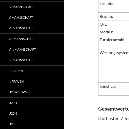
Termine:
IV. MANNSCHAFT
Beginn:
V. MANNSCHAFT
Ort:
VI. MANNSCHAFT
Modus:
VII. MANNSCHAFT
Turnieranzahl:
VIII. MANNSCHAFT
Wertungssystem
IX. MANNSCHAFT
I. FRAUEN
II. FRAUEN
Sonstiges:
U20W – DVM
U20-1
Gesamtwert
U20-2
Die besten 7 Tu
U20-3