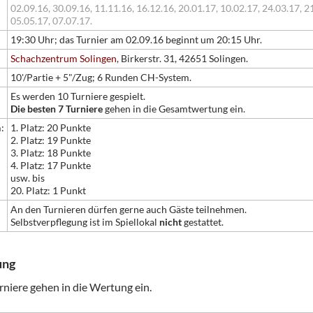
02.09.16,
30.09.16,
11.11.16,
16.12.16,
20.01.17,
10.02.17,
24.03.17,
21
05.05.17,
07.07.17.
19:30 Uhr; das Turnier am 02.09.16 beginnt um 20:15 Uhr.
Schachzentrum Solingen
, Birkerstr. 31, 42651 Solingen.
10'/Partie + 5"/Zug; 6 Runden CH-System.
Es werden 10 Turniere gespielt.
Die besten 7 Turniere
gehen in die Gesamtwertung ein.
:
1. Platz: 20 Punkte
2. Platz: 19 Punkte
3. Platz: 18 Punkte
4. Platz: 17 Punkte
usw. bis
20. Platz: 1 Punkt
An den Turnieren dürfen gerne auch Gäste teilnehmen.
Selbstverpflegung ist im Spiellokal
nicht
gestattet.
ung
rniere gehen in die Wertung ein.