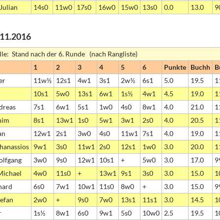
Julian
14s0
11w0
17s0
16w0
15w0
13s0
0.0
13.0
9
1.11.2016
lle: Stand nach der 6. Runde (nach Rangliste)
1
2
3
4
5
6
Punkte
Buchh
B
er
11w½
12s1
4w1
3s1
2w½
6s1
5.0
19.5
1
10s1
5w0
13s1
6w1
1s½
4w1
4.5
19.0
1
dreas
7s1
6w1
5s1
1w0
4s0
8w1
4.0
21.0
1
him
8s1
13w1
1s0
5w1
3w1
2s0
4.0
20.5
1
an
12w1
2s1
3w0
4s0
11w1
7s1
4.0
19.0
1
thanassios
9w1
3s0
11w1
2s0
12s1
1w0
3.0
20.0
1
olfgang
3w0
9s0
12w1
10s1
+
5w0
3.0
17.0
9
Michael
4w0
11s0
+
13w1
9s1
3s0
3.0
15.0
1
hard
6s0
7w1
10w1
11s0
8w0
+
3.0
15.0
9
tefan
2w0
+
9s0
7w0
13s1
11s1
3.0
14.5
1
r
1s½
8w1
6s0
9w1
5s0
10w0
2.5
19.5
1