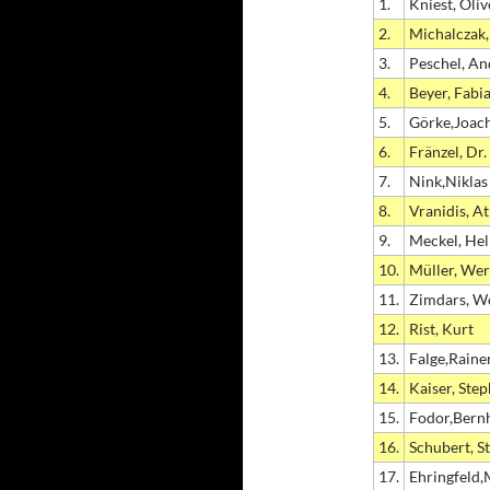
1.
Kniest, Oliv
2.
Michalczak
3.
Peschel, An
4.
Beyer, Fabi
5.
Görke,Joac
6.
Fränzel, Dr
7.
Nink,Niklas
8.
Vranidis, A
9.
Meckel, He
10.
Müller, We
11.
Zimdars, W
12.
Rist, Kurt
13.
Falge,Raine
14.
Kaiser, Ste
15.
Fodor,Bern
16.
Schubert, S
17.
Ehringfeld,