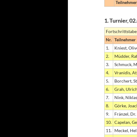
Teilnehmer:
1. Turnier, 0
Fortschrittstabe
Nr.
Teilnehmer
1.
Kniest, Oliv
2.
Müdder, Raf
3.
Schmuck, M
4.
Vranidis, A
5.
Borchert, S
6.
Grah, Ulric
7.
Nink, Nikla
8.
Görke, Joa
9.
Fränzel, Dr
10.
Capelan, G
11.
Meckel, He