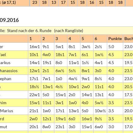
 (⌀ 17,1)
23
18
13
17
15
18
16
15
18
18
2.09.2016
lle: Stand nach der 6. Runde (nach Rangliste)
1
2
3
4
5
6
Punkte
Buc
er
16w1
9s1
5w1
8s1
3w½
2s½
5.0
23.0
ael
10s1
4w0
18s1
7w1
6s1
1w½
4.5
23.0
arkus
14w1
19s1
8s0
11w1
1s½
4w1
4.5
19.5
thanassios
12w1
2s1
6w½
5s½
8w1
3s0
4.0
23.5
tephan
17s1
7w1
1s0
4w½
9w1
8s½
4.0
23.0
h
18s½
13w1
4s½
10w1
2w0
11s1
4.0
20.5
s
22w1
5s0
15w1
2s0
14w1
13s1
4.0
17.5
chim
15w1
11s1
3w1
1w0
4s0
5w½
3.5
23.5
. Marius
21s1
1w0
17s1
13w1
5s0
10w½
3.5
20.0
erd
2w0
12s1
19w1
6s0
16w1
9s½
3.5
19.5
lmut
20s1
8w0
23s1
3s0
15w1
6w0
3.0
17.0