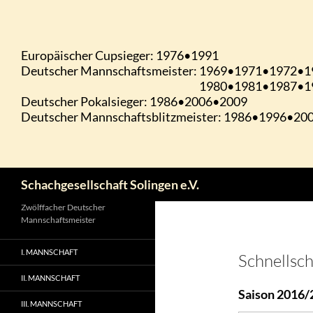
Zum
Inhalt
springen
Suchen
Schachgesellschaft Solingen e.V.
Zwölffacher Deutscher
Mannschaftsmeister
I. MANNSCHAFT
Schnellsc
II. MANNSCHAFT
Saison 2016/
III. MANNSCHAFT