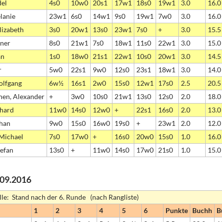
del
4s0
10w0
20s1
17w1
18s0
19w1
3.0
16.0
lanie
23w1
6s0
14w1
9s0
19w1
7w0
3.0
16.0
lizabeth
3s0
20w1
13s0
23w1
7s0
+
3.0
15.5
rner
8s0
21w1
7s0
18w1
11s0
22w1
3.0
15.0
an
1s0
18w0
21s1
22w1
10s0
20w1
3.0
14.5
r
5w0
22s1
9w0
12s0
23s1
18w1
3.0
14.0
olfgang
6w½
16s1
2w0
15s0
12w1
17s0
2.5
20.5
hen, Alexander
+
3w0
10s0
21w1
13s0
12s0
2.0
18.0
nhard
11w0
14s0
12w0
+
22s1
16s0
2.0
13.0
phan
9w0
15s0
16w0
19s0
+
23w1
2.0
12.0
 Michael
7s0
17w0
+
16s0
20w0
15s0
1.0
16.0
tefan
13s0
+
11w0
14s0
17w0
21s0
1.0
15.0
0.09.2016
lle: Stand nach der 6. Runde (nach Rangliste)
1
2
3
4
5
6
Punkte
Buchh
B