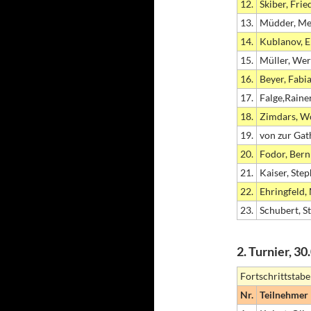
12.
Skiber, Frie
13.
Müdder, Me
14.
Kublanov, E
15.
Müller, We
16.
Beyer, Fabi
17.
Falge,Raine
18.
Zimdars, W
19.
von zur Gat
20.
Fodor, Ber
21.
Kaiser, Ste
22.
Ehringfeld,
23.
Schubert, S
2. Turnier, 3
Fortschrittstabe
Nr.
Teilnehmer