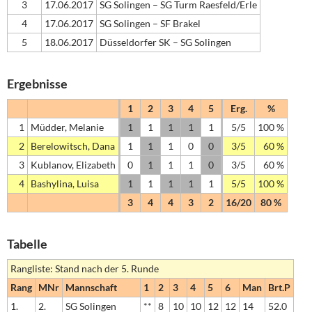
3
17.06.2017
SG Solingen – SG Turm Raesfeld/Erle
4
17.06.2017
SG Solingen – SF Brakel
5
18.06.2017
Düsseldorfer SK – SG Solingen
Ergebnisse
1
2
3
4
5
Erg.
%
1
Müdder, Melanie
1
1
1
1
1
5/5
100 %
2
Berelowitsch, Dana
1
1
1
0
0
3/5
60 %
3
Kublanov, Elizabeth
0
1
1
1
0
3/5
60 %
4
Bashylina, Luisa
1
1
1
1
1
5/5
100 %
3
4
4
3
2
16/20
80 %
Tabelle
Rangliste: Stand nach der 5. Runde
Rang
MNr
Mannschaft
1
2
3
4
5
6
Man
Brt.P
1.
2.
SG Solingen
**
8
10
10
12
12
14
52.0