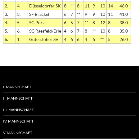
2.
4.
Düsseldorfer SK
8
**
8
11
9
10
14
46.0
3.
3.
SF Brackel
6
7
**
9
9
10
11
41.0
4.
5.
SG Porz
6
5
7
**
8
12
8
38.0
5.
6.
SG Raesfeld/Erle
4
6
7
8
**
10
8
35.0
6.
1.
Gütersloher SV
4
6
6
4
6
**
5
26.0
I. MANNSCHAFT
II. MANNSCHAFT
III. MANNSCHAFT
IV. MANNSCHAFT
V. MANNSCHAFT