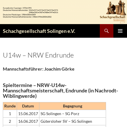
Zum
Inhalt
springen
Suchen
Schachgesellschaft Solingen e.V.
PRIMÄR
MENÜ
U14w – NRW Endrunde
Mannschaftsführer:
Joachim Görke
Spieltermine – NRW-U14w-
Mannschaftsmeisterschaft, Endrunde (in Nachrodt-
Wiblingwerde)
Runde
Datum
Begegnung
1
15.06.2017
SG Solingen – SG Porz
2
16.06.2017
Gütersloher SV – SG Solingen