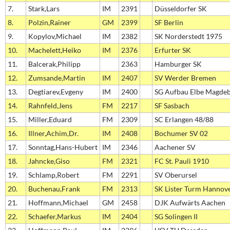
7.
Stark,Lars
IM
2391
Düsseldorfer SK
8.
Polzin,Rainer
GM
2399
SF Berlin
9.
Kopylov,Michael
IM
2382
SK Norderstedt 1975
10.
Machelett,Heiko
IM
2376
Erfurter SK
11.
Balcerak,Philipp
2363
Hamburger SK
12.
Zumsande,Martin
IM
2407
SV Werder Bremen
13.
Degtiarev,Evgeny
IM
2400
SG Aufbau Elbe Magde
14.
Rahnfeld,Jens
FM
2217
SF Sasbach
15.
Miller,Eduard
FM
2309
SC Erlangen 48/88
16.
Illner,Achim,Dr.
IM
2408
Bochumer SV 02
17.
Sonntag,Hans-Hubert
IM
2346
Aachener SV
18.
Jahncke,Giso
FM
2321
FC St. Pauli 1910
19.
Schlamp,Robert
FM
2291
SV Oberursel
20.
Buchenau,Frank
FM
2313
SK Lister Turm Hannov
21.
Hoffmann,Michael
GM
2458
DJK Aufwärts Aachen
22.
Schaefer,Markus
IM
2404
SG Solingen II