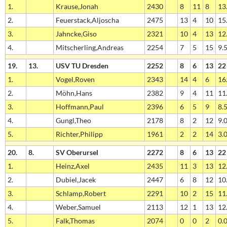
1.
Krause,Jonah
2430
8
11
8
13.
2.
Feuerstack,Aljoscha
2475
13
4
10
15.
3.
Jahncke,Giso
2321
10
4
13
12.
4.
Mitscherling,Andreas
2254
7
5
15
9.5
19.
13.
USV TU Dresden
2252
8
6
13
22
1.
Vogel,Roven
2343
14
4
6
16.
2.
Möhn,Hans
2382
9
4
11
11.
3.
Hoffmann,Paul
2396
6
5
9
8.5
4.
Gungl,Theo
2178
8
2
12
9.0
5.
Richter,Philipp
1961
2
2
14
3.0
20.
8.
SV Oberursel
2272
8
6
13
22
1.
Heinz,Axel
2435
11
3
13
12.
2.
Dubiel,Jacek
2447
6
8
12
10.
3.
Schlamp,Robert
2291
10
2
15
11.
4.
Weber,Samuel
2113
12
1
13
12.
5.
Falk,Thomas
2074
0
0
2
0.0