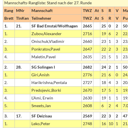
Mannschafts-Rangliste: Stand nach der 27. Runde
Rang
MNr
Mannschaft
TWZ
At
S
R
V
Ma
Brett
TlnKen
Teilnehmer
TWZ
At
S
R
V
Pu
1.
21.
SF Bad Emstal/Wolfhagen
2665
25
0
2
50
1.
Zubov,Alexander
2716
19
6
2
22.
2.
Onischuk,Vladimir
2660
23
1
3
23.
3.
Ponkratov,Pavel
2647
22
2
3
23.
4.
Maletin,Pavel
2635
21
5
1
23.
2.
28.
SG Solingen I
2682
24
2
1
50
1.
Giri,Anish
2776
21
6
0
24.
2.
Harikrishna,Pentala
2727
18
4
3
20.
3.
Predojevic,Borki
2670
17
5
1
19.
4.
L’Ami, Erwin
2630
19
1
1
19.
5.
Smeets,Jan
2608
6
2
4
7.0
3.
17.
SF Deizisau
2569
22
3
2
47
1.
Leko,Peter
2748
16
10
1
21.