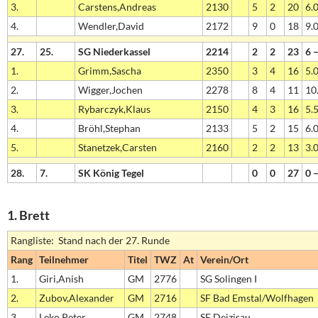
3.
Carstens,Andreas
2130
5
2
20
6.0
4.
Wendler,David
2172
9
0
18
9.0
27.
25.
SG Niederkassel
2214
2
2
23
6 
1.
Grimm,Sascha
2350
3
4
16
5.0
2.
Wigger,Jochen
2278
8
4
11
10.
3.
Rybarczyk,Klaus
2150
4
3
16
5.5
4.
Bröhl,Stephan
2133
5
2
15
6.0
5.
Stanetzek,Carsten
2160
2
2
13
3.0
28.
7.
SK König Tegel
0
0
27
0 
1. Brett
Rangliste: Stand nach der 27. Runde
Rang
Teilnehmer
Titel
TWZ
At
Verein/Ort
1.
Giri,Anish
GM
2776
SG Solingen I
2.
Zubov,Alexander
GM
2716
SF Bad Emstal/Wolfhagen
3.
Leko,Peter
GM
2748
SF Deizisau