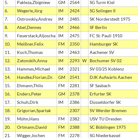
5.
Pakleza,Zbigniew
GM
2564
SG Turm Kiel
6.
Wegerle,Jörg
IM
2424
SG Solingen II
7.
Ostrovskiy,Andrey
IM
2485
SK Norderstedt 1975
8.
Abel,Dennes
IM
2466
SF Berlin
9.
Feuerstack,Aljoscha
IM
2475
FC St. Pauli 1910
10.
Meißner,Felix
FM
2350
Hamburger SK
11.
Koch,Thomas
IM
2463
Aachener SV
12.
Zatonskih,Anna
IM
2293
W
Bochumer SV 02
13.
Hammes,Michael
IM
2321
SV 03/25 Koblenz
14.
Handke,Florian,Dr.
GM
2541
DJK Aufwärts Aachen
15.
Ehmann,Thilo
FM
2281
SF Sasbach
16.
Enders,Peter
GM
2378
Erfurter SK
17.
Schuh,Dirk
IM
2386
Düsseldorfer SK
18.
Grigorian,Spartak
2307
SV Werder Bremen
19.
Möhn,Hans
FM
2382
USV TU Dresden
20.
Ortmann,David
FM
2388
SC Böblingen 1975
21.
Wigger,Jochen
FM
2278
SG Niederkassel