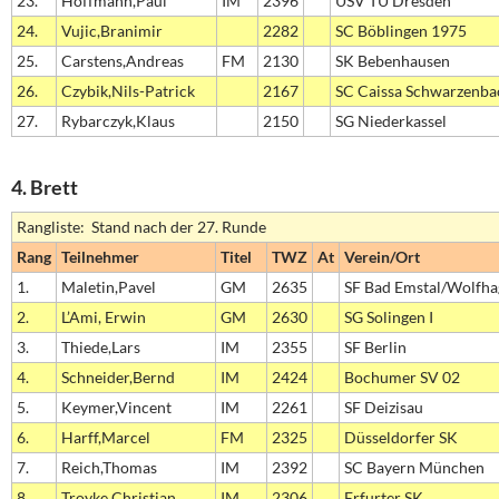
23.
Hoffmann,Paul
IM
2396
USV TU Dresden
24.
Vujic,Branimir
2282
SC Böblingen 1975
25.
Carstens,Andreas
FM
2130
SK Bebenhausen
26.
Czybik,Nils-Patrick
2167
SC Caissa Schwarzenba
27.
Rybarczyk,Klaus
2150
SG Niederkassel
4. Brett
Rangliste: Stand nach der 27. Runde
Rang
Teilnehmer
Titel
TWZ
At
Verein/Ort
1.
Maletin,Pavel
GM
2635
SF Bad Emstal/Wolfh
2.
L’Ami, Erwin
GM
2630
SG Solingen I
3.
Thiede,Lars
IM
2355
SF Berlin
4.
Schneider,Bernd
IM
2424
Bochumer SV 02
5.
Keymer,Vincent
IM
2261
SF Deizisau
6.
Harff,Marcel
FM
2325
Düsseldorfer SK
7.
Reich,Thomas
IM
2392
SC Bayern München
8.
Troyke,Christian
IM
2306
Erfurter SK