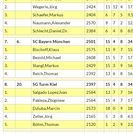
2.
Wegerle,Jörg
2424
11
12
4
17.
3.
Schaefer,Markus
2404
6
7
5
9.5
4.
Naumann,Alexander
2570
9
7
2
12.
5.
Schlecht,Daniel,Dr.
2384
6
4
8
8.0
7.
6.
SC Bayern München
2501
15
4
8
34
1.
Bischoff,Klaus
2575
11
9
7
15.
2.
Bezold,Michael
2608
15
5
7
17.
3.
Stangl,Markus
2429
15
3
9
16.
4.
Reich,Thomas
2392
13
6
8
16.
8.
20.
SG Turm Kiel
2397
15
4
8
34
1.
Salgado Lopez,Ivan
2564
13
7
7
16.
2.
Pakleza,Zbigniew
2564
15
4
7
17.
3.
Dziuba,Marcin
2573
18
0
9
18.
4.
Zeller,Jörg
2165
5
3
8
6.5
5.
Böhm,Thomas
2120
1
2
9
2.0