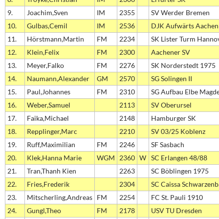
9.
Joachim,Sven
IM
2355
SV Werder Bremen
10.
Gulbas,Cemil
IM
2536
DJK Aufwärts Aachen
11.
Hörstmann,Martin
FM
2234
SK Lister Turm Hanno
12.
Klein,Felix
FM
2300
Aachener SV
13.
Meyer,Falko
FM
2276
SK Norderstedt 1975
14.
Naumann,Alexander
GM
2570
SG Solingen II
15.
Paul,Johannes
FM
2310
SG Aufbau Elbe Magd
16.
Weber,Samuel
2113
SV Oberursel
17.
Faika,Michael
2148
Hamburger SK
18.
Repplinger,Marc
2210
SV 03/25 Koblenz
19.
Ruff,Maximilian
FM
2246
SF Sasbach
20.
Klek,Hanna Marie
WGM
2360
W
SC Erlangen 48/88
21.
Tran,Thanh Kien
2263
SC Böblingen 1975
22.
Fries,Frederik
2304
SC Caissa Schwarzen
23.
Mitscherling,Andreas
FM
2254
FC St. Pauli 1910
24.
Gungl,Theo
FM
2178
USV TU Dresden