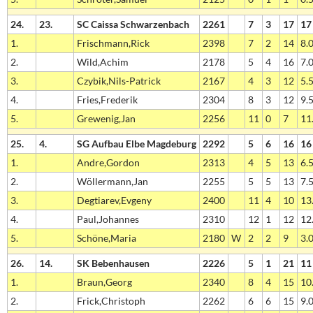
24.
23.
SC Caissa Schwarzenbach
2261
7
3
17
17
1.
Frischmann,Rick
2398
7
2
14
8.0
2.
Wild,Achim
2178
5
4
16
7.0
3.
Czybik,Nils-Patrick
2167
4
3
12
5.5
4.
Fries,Frederik
2304
8
3
12
9.5
5.
Grewenig,Jan
2256
11
0
7
11.
25.
4.
SG Aufbau Elbe Magdeburg
2292
5
6
16
16
1.
Andre,Gordon
2313
4
5
13
6.5
2.
Wöllermann,Jan
2255
5
5
13
7.5
3.
Degtiarev,Evgeny
2400
11
4
10
13.
4.
Paul,Johannes
2310
12
1
12
12.
5.
Schöne,Maria
2180
W
2
2
9
3.0
26.
14.
SK Bebenhausen
2226
5
1
21
11
1.
Braun,Georg
2340
8
4
15
10.
2.
Frick,Christoph
2262
6
6
15
9.0