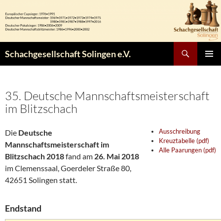
Zum
Inhalt
springen
Suchen
Schachgesellschaft Solingen e.V.
PRIMÄR
MENÜ
35. Deutsche Mannschaftsmeisterschaft
im Blitzschach
Ausschreibung
Die
Deutsche
Kreuztabelle (pdf)
Mannschaftsmeisterschaft im
Alle Paarungen (pdf)
Blitzschach 2018
fand am
26. Mai 2018
im Clemenssaal, Goerdeler Straße 80,
42651 Solingen statt.
Endstand