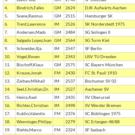
4.
Bindrich,Falko
GM
2624
DJK Aufwärts Aachen
5.
Svane,Rasmus
GM
2515
Hamburger SK
6.
Trent,Lawrence
IM
2526
SK Norderstedt 1975
7.
Andersen,Mads
GM
2484
SG Solingen II
8.
Salgado Lopez,Ivan
GM
2564
SG Turm Kiel
9.
Schneider,Ilja
IM
2547
SF Berlin
10.
Vogel,Roven
IM
2343
USV TU Dresden
11.
Bischoff,Klaus
GM
2575
SC Bayern München
12.
Krause,Jonah
FM
2430
FC St. Pauli 1910
13.
Zaitsev,Mikhail
IM
2537
Bochumer SV 02
14.
Seel,Christian,Dr.
IM
2527
Aachener SV
15.
Heinz,Axel
IM
2435
SV Oberursel
16.
Richter,Christian
IM
2498
SV Werder Bremen
17.
Kuklin,Valentin
FM
2376
SC Böblingen 1975
18.
Wenninger,Philipp
2279
SC Erlangen 48/88
19.
Riehle,Marco
FM
2324
SF Sasbach