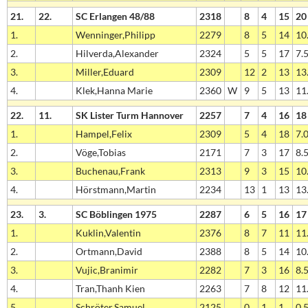
21.
22.
SC Erlangen 48/88
2318
8
4
15
20
1.
Wenninger,Philipp
2279
8
5
14
10.
2.
Hilverda,Alexander
2324
5
5
17
7.5
3.
Miller,Eduard
2309
12
2
13
13.
4.
Klek,Hanna Marie
2360
W
9
5
13
11.
22.
11.
SK Lister Turm Hannover
2257
7
4
16
18
1.
Hampel,Felix
2309
5
4
18
7.0
2.
Vöge,Tobias
2171
7
3
17
8.5
3.
Buchenau,Frank
2313
9
3
15
10.
4.
Hörstmann,Martin
2234
13
1
13
13.
23.
3.
SC Böblingen 1975
2287
6
5
16
17
1.
Kuklin,Valentin
2376
8
7
11
11.
2.
Ortmann,David
2388
8
5
14
10.
3.
Vujic,Branimir
2282
7
3
16
8.5
4.
Tran,Thanh Kien
2263
7
8
12
11.
5.
Schröter,Samuel
2125
0
1
1
0.5