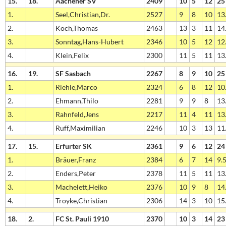
15.
18.
Aachener SV
2409
10
5
12
25
1.
Seel,Christian,Dr.
2527
9
8
10
13.
2.
Koch,Thomas
2463
13
3
11
14.
3.
Sonntag,Hans-Hubert
2346
10
5
12
12.
4.
Klein,Felix
2300
11
5
11
13.
16.
19.
SF Sasbach
2267
8
9
10
25
1.
Riehle,Marco
2324
6
8
12
10.
2.
Ehmann,Thilo
2281
9
9
8
13.
3.
Rahnfeld,Jens
2217
11
4
11
13.
4.
Ruff,Maximilian
2246
10
3
13
11.
17.
15.
Erfurter SK
2361
9
6
12
24
1.
Bräuer,Franz
2384
6
7
14
9.5
2.
Enders,Peter
2378
11
5
11
13.
3.
Machelett,Heiko
2376
10
9
8
14.
4.
Troyke,Christian
2306
14
3
10
15.
18.
2.
FC St. Pauli 1910
2370
10
3
14
23