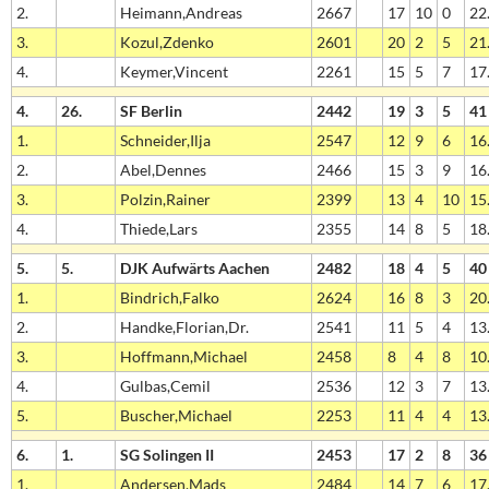
2.
Heimann,Andreas
2667
17
10
0
22.
3.
Kozul,Zdenko
2601
20
2
5
21.
4.
Keymer,Vincent
2261
15
5
7
17.
4.
26.
SF Berlin
2442
19
3
5
41
1.
Schneider,Ilja
2547
12
9
6
16.
2.
Abel,Dennes
2466
15
3
9
16.
3.
Polzin,Rainer
2399
13
4
10
15.
4.
Thiede,Lars
2355
14
8
5
18.
5.
5.
DJK Aufwärts Aachen
2482
18
4
5
40
1.
Bindrich,Falko
2624
16
8
3
20.
2.
Handke,Florian,Dr.
2541
11
5
4
13.
3.
Hoffmann,Michael
2458
8
4
8
10.
4.
Gulbas,Cemil
2536
12
3
7
13.
5.
Buscher,Michael
2253
11
4
4
13.
6.
1.
SG Solingen II
2453
17
2
8
36
1.
Andersen,Mads
2484
14
7
6
17.