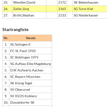
25.
Wendler,David
2172
SK Bebenhausen
26.
Zeller,Jörg
2165
SG Turm Kiel
27.
Bröhl,Stephan
2133
SG Niederkassel
Startrangliste
Nr.
Verein
1.
SG Solingen II
2.
FC St. Pauli 1910
3.
SC Böblingen 1975
4.
SG Aufbau Elbe Magdeburg
5.
DJK Aufwärts Aachen
6.
SC Bayern München
7.
SK König Tegel
8.
SV Oberursel
9.
SV 03/25 Koblenz
10.
Düsseldorfer SK