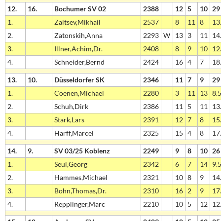
12.
16.
Bochumer SV 02
2388
12
5
10
29
1.
Zaitsev,Mikhail
2537
8
11
8
13.
2.
Zatonskih,Anna
2293
W
13
3
11
14.
3.
Illner,Achim,Dr.
2408
8
9
10
12.
4.
Schneider,Bernd
2424
16
4
7
18.
13.
10.
Düsseldorfer SK
2346
11
7
9
29
1.
Coenen,Michael
2280
3
11
13
8.5
2.
Schuh,Dirk
2386
11
5
11
13.
3.
Stark,Lars
2391
12
7
8
15.
4.
Harff,Marcel
2325
15
4
8
17.
14.
9.
SV 03/25 Koblenz
2249
9
8
10
26
1.
Seul,Georg
2342
6
7
14
9.5
2.
Hammes,Michael
2321
10
8
9
14.
3.
Bohn,Thomas,Dr.
2310
16
2
9
17.
4.
Repplinger,Marc
2210
10
5
12
12.