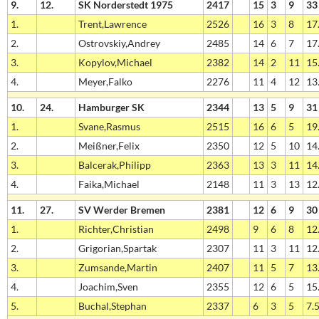
9.
12.
SK Norderstedt 1975
2417
15
3
9
33
1.
Trent,Lawrence
2526
16
3
8
17.
2.
Ostrovskiy,Andrey
2485
14
6
7
17.
3.
Kopylov,Michael
2382
14
2
11
15.
4.
Meyer,Falko
2276
11
4
12
13.
10.
24.
Hamburger SK
2344
13
5
9
31
1.
Svane,Rasmus
2515
16
6
5
19.
2.
Meißner,Felix
2350
12
5
10
14.
3.
Balcerak,Philipp
2363
13
3
11
14.
4.
Faika,Michael
2148
11
3
13
12.
11.
27.
SV Werder Bremen
2381
12
6
9
30
1.
Richter,Christian
2498
9
6
8
12.
2.
Grigorian,Spartak
2307
11
3
11
12.
3.
Zumsande,Martin
2407
11
5
7
13.
4.
Joachim,Sven
2355
12
6
5
15.
5.
Buchal,Stephan
2337
6
3
5
7.5