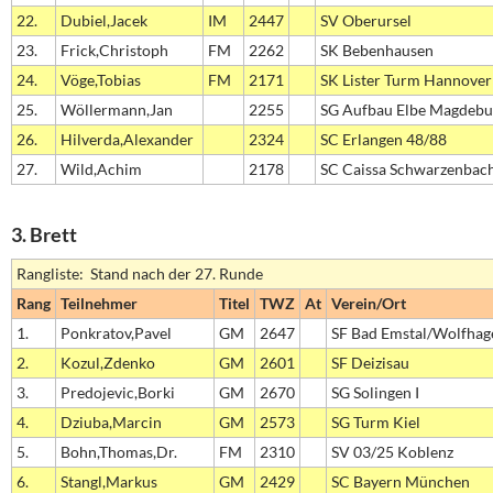
22.
Dubiel,Jacek
IM
2447
SV Oberursel
23.
Frick,Christoph
FM
2262
SK Bebenhausen
24.
Vöge,Tobias
FM
2171
SK Lister Turm Hannover
25.
Wöllermann,Jan
2255
SG Aufbau Elbe Magdebu
26.
Hilverda,Alexander
2324
SC Erlangen 48/88
27.
Wild,Achim
2178
SC Caissa Schwarzenbac
3. Brett
Rangliste: Stand nach der 27. Runde
Rang
Teilnehmer
Titel
TWZ
At
Verein/Ort
1.
Ponkratov,Pavel
GM
2647
SF Bad Emstal/Wolfhag
2.
Kozul,Zdenko
GM
2601
SF Deizisau
3.
Predojevic,Borki
GM
2670
SG Solingen I
4.
Dziuba,Marcin
GM
2573
SG Turm Kiel
5.
Bohn,Thomas,Dr.
FM
2310
SV 03/25 Koblenz
6.
Stangl,Markus
GM
2429
SC Bayern München