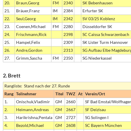
20.
Braun,Georg
FM
2340
SK Bebenhausen
21.
Bräuer,Franz
IM
2384
Erfurter SK
22.
Seul,Georg
IM
2342
SV 03/25 Koblenz
23.
Coenen,Michael
FM
2280
Düsseldorfer SK
24.
Frischmann,Rick
2398
SC Caissa Schwarzenbach
25.
Hampel,Felix
2309
SK Lister Turm Hannover
26.
Andre,Gordon
2313
SG Aufbau Elbe Magdebur
27.
Grimm,Sascha
FM
2350
SG Niederkassel
2. Brett
Rangliste: Stand nach der 27. Runde
Rang
Teilnehmer
Titel
TWZ
At
Verein/Ort
1.
Onischuk,Vladimir
GM
2660
SF Bad Emstal/Wolfhage
2.
Heimann,Andreas
GM
2667
SF Deizisau
3.
Harikrishna,Pentala
GM
2727
SG Solingen I
4.
Bezold,Michael
GM
2608
SC Bayern München