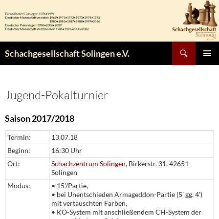
Zum
Inhalt
springen
Suchen
Schachgesellschaft Solingen e.V.
PRIMÄR
MENÜ
Jugend-Pokalturnier
Saison 2017/2018
Termin:
13.07.18
Beginn:
16:30 Uhr
Ort:
Schachzentrum Solingen
, Birkerstr. 31, 42651
Solingen
Modus:
• 15'/Partie,
• bei Unentschieden Armageddon-Partie (5' gg. 4')
mit vertauschten Farben,
• KO-System mit anschließendem CH-System der