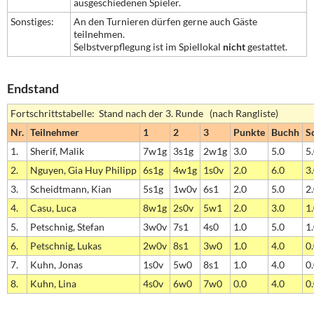
ausgeschiedenen Spieler.
Sonstiges:
An den Turnieren dürfen gerne auch Gäste
teilnehmen.
Selbstverpflegung ist im Spiellokal
nicht
gestattet.
Endstand
Fortschrittstabelle: Stand nach der 3. Runde (nach Rangliste)
Nr.
Teilnehmer
1
2
3
Punkte
Buchh
S
1.
Sherif, Malik
7w1g
3s1g
2w1g
3.0
5.0
5
2.
Nguyen, Gia Huy Philipp
6s1g
4w1g
1s0v
2.0
6.0
3
3.
Scheidtmann, Kian
5s1g
1w0v
6s1
2.0
5.0
2
4.
Casu, Luca
8w1g
2s0v
5w1
2.0
3.0
1
5.
Petschnig, Stefan
3w0v
7s1
4s0
1.0
5.0
1
6.
Petschnig, Lukas
2w0v
8s1
3w0
1.0
4.0
0
7.
Kuhn, Jonas
1s0v
5w0
8s1
1.0
4.0
0
8.
Kuhn, Lina
4s0v
6w0
7w0
0.0
4.0
0