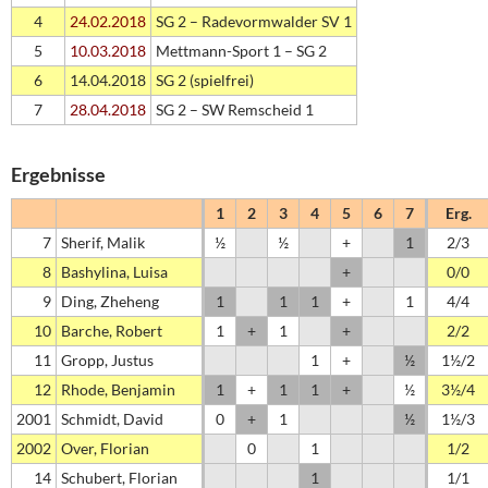
4
24.02.2018
SG 2 – Radevormwalder SV 1
5
10.03.2018
Mettmann-Sport 1 – SG 2
6
14.04.2018
SG 2 (spielfrei)
7
28.04.2018
SG 2 – SW Remscheid 1
Ergebnisse
1
2
3
4
5
6
7
Erg.
7
Sherif, Malik
½
½
+
1
2/3
8
Bashylina, Luisa
+
0/0
9
Ding, Zheheng
1
1
1
+
1
4/4
10
Barche, Robert
1
+
1
+
2/2
11
Gropp, Justus
1
+
½
1½/2
12
Rhode, Benjamin
1
+
1
1
+
½
3½/4
2001
Schmidt, David
0
+
1
½
1½/3
2002
Over, Florian
0
1
1/2
14
Schubert, Florian
1
1/1