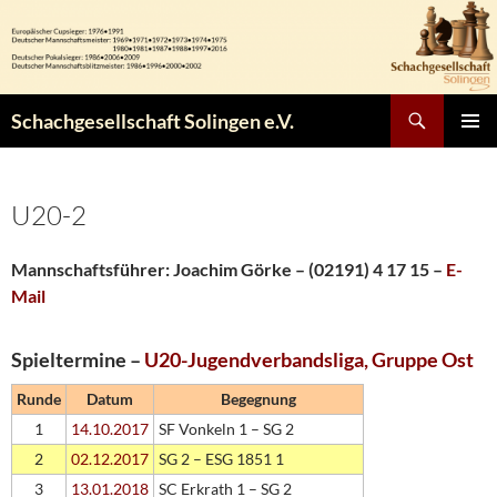
Zum
Inhalt
springen
Suchen
Schachgesellschaft Solingen e.V.
PRIMÄR
MENÜ
U20-2
Mannschaftsführer: Joachim Görke – (02191) 4 17 15 –
E-
Mail
Spieltermine –
U20-Jugendverbandsliga, Gruppe Ost
Runde
Datum
Begegnung
1
14.10.2017
SF Vonkeln 1 – SG 2
2
02.12.2017
SG 2 – ESG 1851 1
3
13.01.2018
SC Erkrath 1 – SG 2