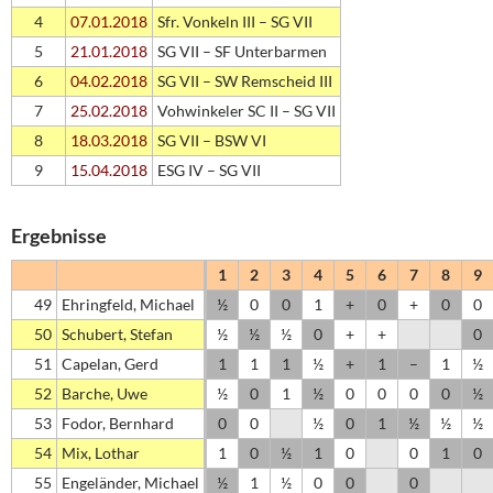
4
07.01.2018
Sfr. Vonkeln III – SG VII
5
21.01.2018
SG VII – SF Unterbarmen
6
04.02.2018
SG VII – SW Remscheid III
7
25.02.2018
Vohwinkeler SC II – SG VII
8
18.03.2018
SG VII – BSW VI
9
15.04.2018
ESG IV – SG VII
Ergebnisse
1
2
3
4
5
6
7
8
9
49
Ehringfeld, Michael
½
0
0
1
+
0
+
0
0
50
Schubert, Stefan
½
½
½
0
+
+
0
51
Capelan, Gerd
1
1
1
½
+
1
–
1
½
52
Barche, Uwe
½
0
1
½
0
0
0
0
½
53
Fodor, Bernhard
0
0
½
0
1
½
½
½
54
Mix, Lothar
1
0
½
1
0
0
1
0
55
Engeländer, Michael
½
1
½
0
0
0