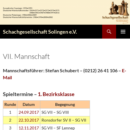
Zum
Inhalt
springen
Suchen
Schachgesellschaft Solingen e.V.
PRIMÄR
MENÜ
VII. Mannschaft
Mannschaftsführer: Stefan Schubert – (0212) 26 41 106 –
E-
Mail
Spieltermine –
1. Bezirksklasse
Runde
Datum
Begegnung
1
24.09.2017
SG VII – SG VIII
2
22.10.2017
Ronsdorfer SV II – SG VII
3
12.11.2017
SG VII – SF Lennep