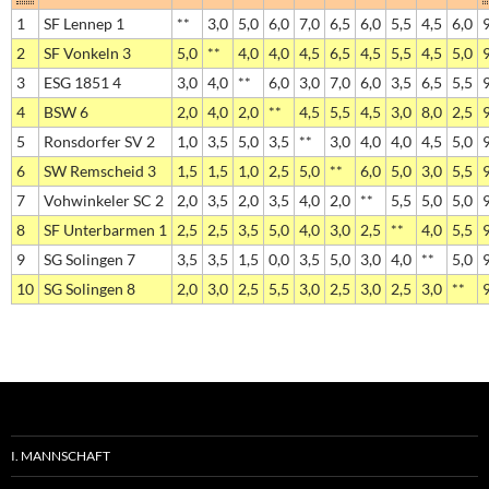
1
SF Lennep 1
**
3,0
5,0
6,0
7,0
6,5
6,0
5,5
4,5
6,0
2
SF Vonkeln 3
5,0
**
4,0
4,0
4,5
6,5
4,5
5,5
4,5
5,0
3
ESG 1851 4
3,0
4,0
**
6,0
3,0
7,0
6,0
3,5
6,5
5,5
4
BSW 6
2,0
4,0
2,0
**
4,5
5,5
4,5
3,0
8,0
2,5
5
Ronsdorfer SV 2
1,0
3,5
5,0
3,5
**
3,0
4,0
4,0
4,5
5,0
6
SW Remscheid 3
1,5
1,5
1,0
2,5
5,0
**
6,0
5,0
3,0
5,5
7
Vohwinkeler SC 2
2,0
3,5
2,0
3,5
4,0
2,0
**
5,5
5,0
5,0
8
SF Unterbarmen 1
2,5
2,5
3,5
5,0
4,0
3,0
2,5
**
4,0
5,5
9
SG Solingen 7
3,5
3,5
1,5
0,0
3,5
5,0
3,0
4,0
**
5,0
10
SG Solingen 8
2,0
3,0
2,5
5,5
3,0
2,5
3,0
2,5
3,0
**
I. MANNSCHAFT