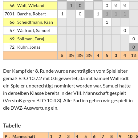
56
Wolf, Wieland
1
0
0
½
½
7001
Barche, Robert
1
0
–
1
1
1
1
66
Scheidtmann, Kian
1
67
Wallrodt, Samuel
0
69
Soliman, Faraj
0
72
Kuhn, Jonas
0
5
3½
3½
3½
4
5
3
4
1½
Der Kampf der 8. Runde wurde nachträglich vom Spielleiter
gemäß BTO 10.7.2 mit 0:8 gewertet, da mit Samuel Wallrodt
ein Spieler unberechtigt nominiert worden war. Samuel hatte
in derselben Klasse bereits in der VIII. Mannschaft gespielt
(Verstoß gegen BTO 10.4.3). Alle Partien gehen wie gespielt in
die DWZ-Auswertung ein.
Tabelle
Pl.
Mannschaft
1
2
3
4
5
6
7
8
9
10