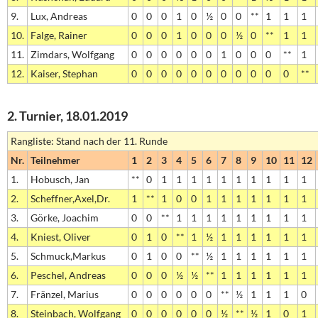
9.
Lux, Andreas
0
0
0
1
0
½
0
0
**
1
1
1
10.
Falge, Rainer
0
0
0
1
0
0
0
½
0
**
1
1
11.
Zimdars, Wolfgang
0
0
0
0
0
0
1
0
0
0
**
1
12.
Kaiser, Stephan
0
0
0
0
0
0
0
0
0
0
0
**
2. Turnier, 18.01.2019
Rangliste: Stand nach der 11. Runde
Nr.
Teilnehmer
1
2
3
4
5
6
7
8
9
10
11
12
1.
Hobusch, Jan
**
0
1
1
1
1
1
1
1
1
1
1
2.
Scheffner,Axel,Dr.
1
**
1
0
0
1
1
1
1
1
1
1
3.
Görke, Joachim
0
0
**
1
1
1
1
1
1
1
1
1
4.
Kniest, Oliver
0
1
0
**
1
½
1
1
1
1
1
1
5.
Schmuck,Markus
0
1
0
0
**
½
1
1
1
1
1
1
6.
Peschel, Andreas
0
0
0
½
½
**
1
1
1
1
1
1
7.
Fränzel, Marius
0
0
0
0
0
0
**
½
1
1
1
0
8.
Steinbach, Wolfgang
0
0
0
0
0
0
½
**
½
1
0
1