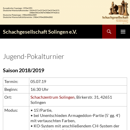
Zum
Inhalt
springen
Suchen
Schachgesellschaft Solingen e.V.
PRIMÄR
MENÜ
Jugend-Pokalturnier
Saison 2018/2019
Termin:
05.07.19
Beginn:
16:30 Uhr
Ort:
Schachzentrum Solingen
, Birkerstr. 31, 42651
Solingen
Modus:
• 15'/Partie,
• bei Unentschieden Armageddon-Partie (5' gg. 4')
mit vertauschten Farben,
• KO-System mit anschließendem CH-System der