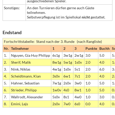
ausgeschiedenen Spieler.
Sonstiges:
An den Turnieren dürfen gerne auch Gäste
teilnehmen.
Selbstverpflegung ist im Spiellokal
nicht
gestattet.
Endstand
Fortschrittstabelle: Stand nach der 3. Runde (nach Rangliste)
Nr.
Teilnehmer
1
2
3
Punkte
Buchh
S
1.
Nguyen, Gia Huy Philipp
6s1g
3w1g
2w1g
3.0
5.0
5
2.
Sherif, Malik
8w1g
5w1g
1s0v
2.0
4.0
1
3.
Nink, Niklas
4w1g
1s0v
5s1
2.0
6.0
3
4.
Scheidtmann, Kian
3s0v
6w1
7s1
2.0
4.0
2
5.
Hahner, Sebastian
7w1g
2s0v
3w0
1.0
5.0
1
6.
Strieder, Philipp
1w0v
4s0
8w1
1.0
5.0
0
7.
Wallrodt, Alexander
5s0v
8s1
4w0
1.0
3.0
0
8.
Emini, Lejs
2s0v
7w0
6s0
0.0
4.0
0