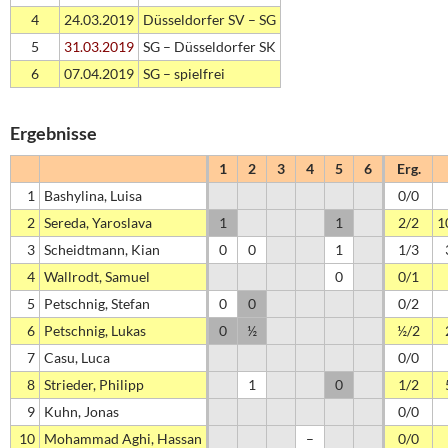
4
24.03.2019
Düsseldorfer SV – SG
5
31.03.2019
SG – Düsseldorfer SK
6
07.04.2019
SG – spielfrei
Ergebnisse
1
2
3
4
5
6
Erg.
1
Bashylina, Luisa
0/0
2
Sereda, Yaroslava
1
1
2/2
1
3
Scheidtmann, Kian
0
0
1
1/3
4
Wallrodt, Samuel
0
0/1
5
Petschnig, Stefan
0
0
0/2
6
Petschnig, Lukas
0
½
½/2
7
Casu, Luca
0/0
8
Strieder, Philipp
1
0
1/2
9
Kuhn, Jonas
0/0
10
Mohammad Aghi, Hassan
–
0/0