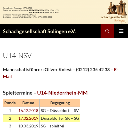
Zum
Inhalt
springen
Suchen
Schachgesellschaft Solingen e.V.
PRIMÄR
MENÜ
U14-NSV
Mannschaftsführer: Oliver Kniest – (0212) 235 42 33 –
E-
Mail
Spieltermine –
U14-Niederrhein-MM
Runde
Datum
Begegnung
1
16.12.2018
SG – Düsseldorfer SV
2
17.02.2019
Düsseldorfer SK – SG
3
10.03.2019
SG – spielfrei