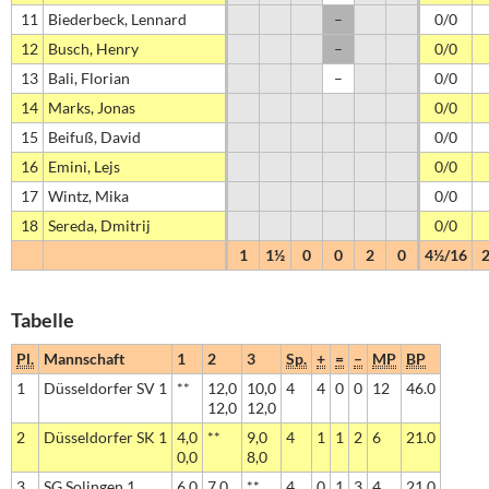
11
Biederbeck, Lennard
–
0/0
12
Busch, Henry
–
0/0
13
Bali, Florian
–
0/0
14
Marks, Jonas
0/0
15
Beifuß, David
0/0
16
Emini, Lejs
0/0
17
Wintz, Mika
0/0
18
Sereda, Dmitrij
0/0
1
1½
0
0
2
0
4½/16
Tabelle
Pl.
Mannschaft
1
2
3
Sp.
+
=
–
MP
BP
1
Düsseldorfer SV 1
**
12,0
10,0
4
4
0
0
12
46.0
12,0
12,0
2
Düsseldorfer SK 1
4,0
**
9,0
4
1
1
2
6
21.0
0,0
8,0
3
SG Solingen 1
6,0
7,0
**
4
0
1
3
4
21.0