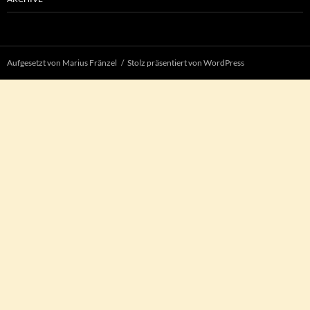
Aufgesetzt von Marius Fränzel
Stolz präsentiert von WordPress