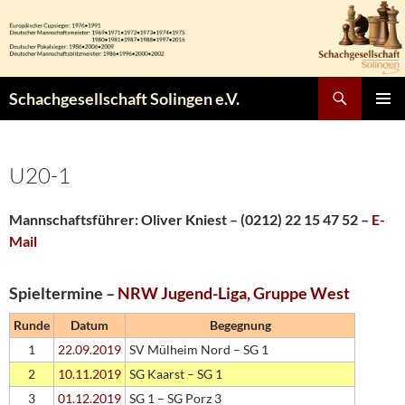
Zum
Inhalt
springen
Suchen
Schachgesellschaft Solingen e.V.
PRIMÄR
MENÜ
U20-1
Mannschaftsführer:
Oliver Kniest – (0212) 22 15 47 52 –
E-
Mail
Spieltermine –
NRW Jugend-Liga, Gruppe West
Runde
Datum
Begegnung
1
22.09.2019
SV Mülheim Nord – SG 1
2
10.11.2019
SG Kaarst – SG 1
3
01.12.2019
SG 1 – SG Porz 3