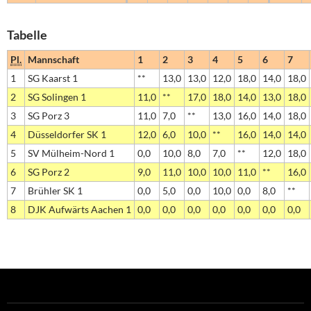
Tabelle
Pl.
Mannschaft
1
2
3
4
5
6
7
1
SG Kaarst 1
**
13,0
13,0
12,0
18,0
14,0
18,0
2
SG Solingen 1
11,0
**
17,0
18,0
14,0
13,0
18,0
3
SG Porz 3
11,0
7,0
**
13,0
16,0
14,0
18,0
4
Düsseldorfer SK 1
12,0
6,0
10,0
**
16,0
14,0
14,0
5
SV Mülheim-Nord 1
0,0
10,0
8,0
7,0
**
12,0
18,0
6
SG Porz 2
9,0
11,0
10,0
10,0
11,0
**
16,0
7
Brühler SK 1
0,0
5,0
0,0
10,0
0,0
8,0
**
8
DJK Aufwärts Aachen 1
0,0
0,0
0,0
0,0
0,0
0,0
0,0