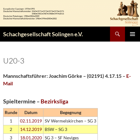
Zum
Inhalt
springen
Suchen
Schachgesellschaft Solingen e.V.
PRIMÄR
MENÜ
U20-3
Mannschaftsführer: Joachim Görke – (02191) 4.17.15 –
E-
Mail
Spieltermine –
Bezirksliga
Runde
Datum
Begegnung
1
02.11.2019
SV Wermelskirchen – SG 3
2
14.12.2019
BSW – SG 3
3
18.01.2020
SG 3 – SF Neviges