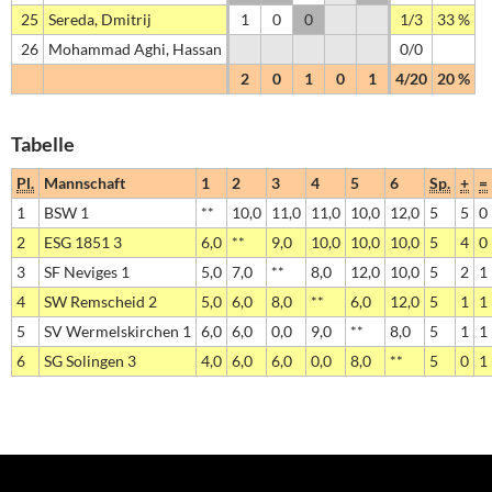
25
Sereda, Dmitrij
1
0
0
1/3
33 %
26
Mohammad Aghi, Hassan
0/0
2
0
1
0
1
4/20
20 %
Tabelle
Pl.
Mannschaft
1
2
3
4
5
6
Sp.
+
=
1
BSW 1
**
10,0
11,0
11,0
10,0
12,0
5
5
0
2
ESG 1851 3
6,0
**
9,0
10,0
10,0
10,0
5
4
0
3
SF Neviges 1
5,0
7,0
**
8,0
12,0
10,0
5
2
1
4
SW Remscheid 2
5,0
6,0
8,0
**
6,0
12,0
5
1
1
5
SV Wermelskirchen 1
6,0
6,0
0,0
9,0
**
8,0
5
1
1
6
SG Solingen 3
4,0
6,0
6,0
0,0
8,0
**
5
0
1