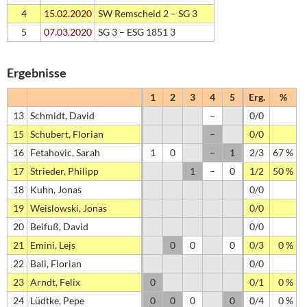
4
15.02.2020
SW Remscheid 2 – SG 3
5
07.03.2020
SG 3 – ESG 1851 3
Ergebnisse
1
2
3
4
5
Erg.
%
13
Schmidt, David
–
0/0
15
Schubert, Florian
–
0/0
16
Fetahovic, Sarah
1
0
–
1
2/3
67 %
17
Strieder, Philipp
1
–
0
1/2
50 %
18
Kuhn, Jonas
0/0
19
Weislowski, Jonas
0/0
20
Beifuß, David
0/0
21
Emini, Lejs
0
0
0
0/3
0 %
22
Bali, Florian
0/0
23
Arndt, Felix
0
0/1
0 %
24
Lüdtke, Pepe
0
0
0
0
0/4
0 %