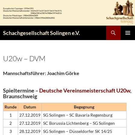
Zum
Inhalt
springen
Suchen
Schachgesellschaft Solingen e.V.
PRIMÄR
MENÜ
U20w – DVM
Mannschaftsführer: Joachim Görke
Spieltermine –
Deutsche Vereinsmeisterschaft U20w
,
Braunschweig
Runde
Datum
Begegnung
1
27.12.2019
SG Solingen – SC Bavaria Regensburg
2
27.12.2019
SC Borussia Lichtenberg – SG Solingen
3
28.12.2019
SG Solingen – Düsseldorfer SK 14/25