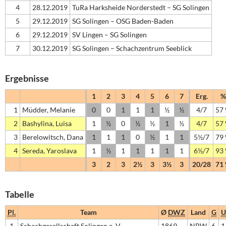
4
28.12.2019
TuRa Harksheide Norderstedt – SG Solingen
5
29.12.2019
SG Solingen – OSG Baden-Baden
6
29.12.2019
SV Lingen – SG Solingen
7
30.12.2019
SG Solingen – Schachzentrum Seeblick
Ergebnisse
1
2
3
4
5
6
7
Erg.
%
1
Müdder, Melanie
0
0
1
1
1
½
½
4/7
57
2
Bashylina, Luisa
1
½
0
½
½
1
½
4/7
57
3
Berelowitsch, Dana
1
1
1
0
½
1
1
5½/7
79
4
Sereda, Yaroslava
1
½
1
1
1
1
1
6½/7
93
3
2
3
2½
3
3½
3
20/28
71
Tabelle
Pl.
Team
Ø
DWZ
Land
G
U
1
Schachgesellschaft Solingen e. V.
1869
NRW
6
1