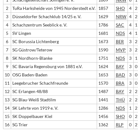
2
TuRa Harksheide von 1945 Norderstedt e.V.
1857
SHO
4
2
3
Düsseldorfer Schachklub 14/25 e. V.
1629
NRW
4
2
4
Schachzentrum Seeblick e. V.
1786
SAC
4
1
5
SV Lingen
1681
NDS
4
1
6
SC Borussia Lichtenberg
1673
BER
3
2
7
SG Güstrow/Teterow
1590
MVP
3
2
8
SK Nordhorn-Blanke
1751
NDS
3
1
9
SC Bavaria Regensburg von 1881 e.V.
1624
BAY
3
0
10
OSG Baden-Baden
1653
BAD
3
0
11
Leegebrucher Schachfreunde
1570
BRA
3
0
12
SC Erlangen 48/88
1487
BAY
2
2
13
SG Blau-Weiß Stadtilm
1441
THÜ
2
2
14
SK Lehrte von 1919 e. V.
1286
NDS
1
2
15
SK Doppelbauer Kiel
1456
SHO
0
2
16
SG Trier
1362
RLP
0
2