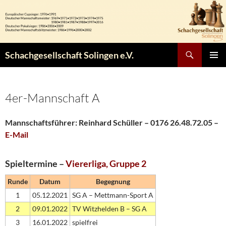
Zum
Inhalt
springen
Suchen
Schachgesellschaft Solingen e.V.
PRIMÄR
MENÜ
4er-Mannschaft A
Mannschaftsführer: Reinhard Schüller – 0176 26.48.72.05 –
E-Mail
Spieltermine –
Viererliga, Gruppe 2
Runde
Datum
Begegnung
1
05.12.2021
SG A – Mettmann-Sport A
2
09.01.2022
TV Witzhelden B – SG A
3
16.01.2022
spielfrei