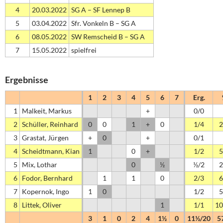
4
20.03.2022
SG A – SF Lennep B
5
03.04.2022
Sfr. Vonkeln B – SG A
6
08.05.2022
SW Remscheid B – SG A
7
15.05.2022
spielfrei
Ergebnisse
1
2
3
4
5
6
7
Erg.
1
Malkeit, Markus
+
0/0
2
Schüller, Reinhard
0
0
1
+
0
1/4
2
3
Grastat, Jürgen
+
0
+
0/1
4
Scheidtmann, Kian
1
0
+
1/2
5
5
Mix, Lothar
0
½
½/2
2
6
Fodor, Bernhard
1
1
0
2/3
6
7
Kopernok, Ingo
1
0
1/2
5
8
Littek, Oliver
1
1/1
10
3
1
0
2
4
1½
0
11½/20
5