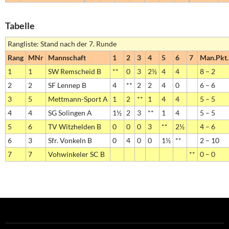
Tabelle
Rangliste: Stand nach der 7. Runde
Rang
MNr
Mannschaft
1
2
3
4
5
6
7
Man.Pkt.
1
1
SW Remscheid B
**
0
3
2½
4
4
8 – 2
2
2
SF Lennep B
4
**
2
2
4
0
6 – 6
3
5
Mettmann-Sport A
1
2
**
1
4
4
5 – 5
4
4
SG Solingen A
1½
2
3
**
1
4
5 – 5
5
6
TV Witzhelden B
0
0
0
3
**
2½
4 – 6
6
3
Sfr. Vonkeln B
0
4
0
0
1½
**
2 – 10
7
7
Vohwinkeler SC B
**
0 – 0