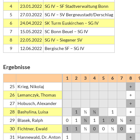
4
23.01.2022
SG IV – SF Stadtverwaltung Bonn
5
27.03.2022
SG IV – SV Bergneustadt/Derschlag
6
24.04.2022
SK Turm Euskirchen – SG IV
7
15.05.2022
SC Bonn Beuel – SG IV
8
22.05.2022
SG IV – Siegener SV
9
12.06.2022
Bergische SF – SG IV
Ergebnisse
1
2
3
4
5
6
7
8
25
Krieg, Nikolaj
+
26
Lemanczyk, Thomas
+
27
Hobusch, Alexander
+
28
Bashylina, Luisa
1
½
½
1
+
29
Blasek, Ralph
0
1
½
1
1
0
½
+
30
Fichtner, Ewald
1
1
½
0
0
½
0
+
31
Hannewald, Dr. Anton
1
+