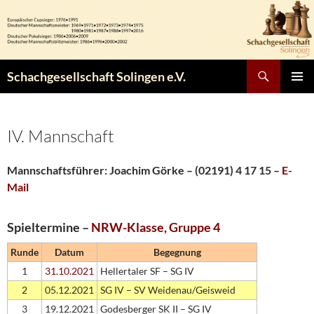
Zum
Inhalt
springen
Suchen
Schachgesellschaft Solingen e.V.
PRIMÄR
MENÜ
IV. Mannschaft
Mannschaftsführer:
Joachim Görke – (02191) 4 17 15
–
E-
Mail
Spieltermine –
NRW-Klasse, Gruppe 4
Runde
Datum
Begegnung
1
31.10.2021
Hellertaler SF – SG IV
2
05.12.2021
SG IV – SV Weidenau/Geisweid
3
19.12.2021
Godesberger SK II – SG IV