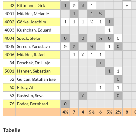
32
Rittmann, Dirk
1
½
½
1
+
4001
Müdder, Melanie
1
1
½
4002
Görke, Joachim
1
1
1
½
1
1
4003
Kushchan, Eduard
1
4004
Speck, Stefan
0
0
½
0
0
4005
Sereda, Yaroslava
½
½
½
1
0
4006
Müdder, Rafael
1
½
1
1
34
Boschek, Dr. Hajo
+
5001
Hahner, Sebastian
1
1
52
Gülcan, Batuhan Ege
0
60
Erkay, Ali
1
1
63
Bashylin, Seva
½
0
76
Fodor, Bernhard
0
4½
7
4
5½
6
5½
2½
8
Tabelle