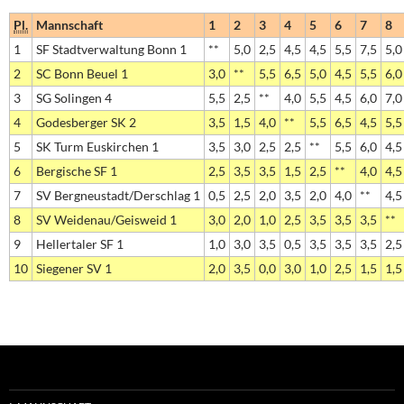
Pl.
Mannschaft
1
2
3
4
5
6
7
8
1
SF Stadtverwaltung Bonn 1
**
5,0
2,5
4,5
4,5
5,5
7,5
5,0
2
SC Bonn Beuel 1
3,0
**
5,5
6,5
5,0
4,5
5,5
6,0
3
SG Solingen 4
5,5
2,5
**
4,0
5,5
4,5
6,0
7,0
4
Godesberger SK 2
3,5
1,5
4,0
**
5,5
6,5
4,5
5,5
5
SK Turm Euskirchen 1
3,5
3,0
2,5
2,5
**
5,5
6,0
4,5
6
Bergische SF 1
2,5
3,5
3,5
1,5
2,5
**
4,0
4,5
7
SV Bergneustadt/Derschlag 1
0,5
2,5
2,0
3,5
2,0
4,0
**
4,5
8
SV Weidenau/Geisweid 1
3,0
2,0
1,0
2,5
3,5
3,5
3,5
**
9
Hellertaler SF 1
1,0
3,0
3,5
0,5
3,5
3,5
3,5
2,5
10
Siegener SV 1
2,0
3,5
0,0
3,0
1,0
2,5
1,5
1,5