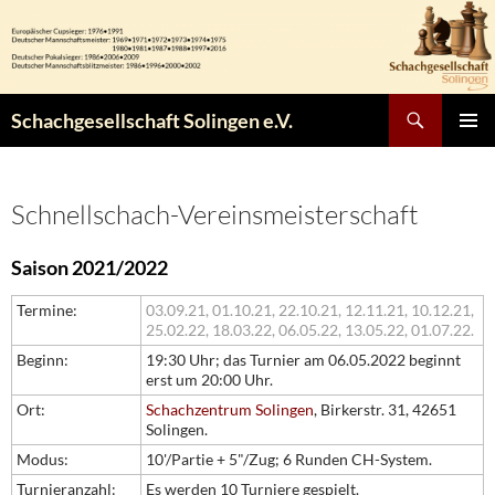
Zum
Inhalt
springen
Suchen
Schachgesellschaft Solingen e.V.
PRIMÄR
MENÜ
Schnellschach-Vereinsmeisterschaft
Saison 2021/2022
Termine:
03.09.21,
01.10.21,
22.10.21,
12.11.21,
10.12.21,
25.02.22,
18.03.22,
06.05.22,
13.05.22,
01.07.22.
Beginn:
19:30 Uhr; das Turnier am 06.05.2022 beginnt
erst um 20:00 Uhr.
Ort:
Schachzentrum Solingen
, Birkerstr. 31, 42651
Solingen.
Modus:
10'/Partie + 5"/Zug; 6 Runden CH-System.
Turnieranzahl:
Es werden 10 Turniere gespielt.