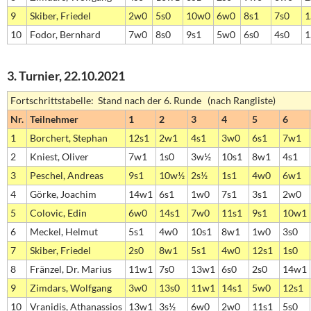
9
Skiber, Friedel
2w0
5s0
10w0
6w0
8s1
7s0
1
10
Fodor, Bernhard
7w0
8s0
9s1
5w0
6s0
4s0
1
3. Turnier, 22.10.2021
Fortschrittstabelle: Stand nach der 6. Runde (nach Rangliste)
Nr.
Teilnehmer
1
2
3
4
5
6
1
Borchert, Stephan
12s1
2w1
4s1
3w0
6s1
7w1
2
Kniest, Oliver
7w1
1s0
3w½
10s1
8w1
4s1
3
Peschel, Andreas
9s1
10w½
2s½
1s1
4w0
6w1
4
Görke, Joachim
14w1
6s1
1w0
7s1
3s1
2w0
5
Colovic, Edin
6w0
14s1
7w0
11s1
9s1
10w1
6
Meckel, Helmut
5s1
4w0
10s1
8w1
1w0
3s0
7
Skiber, Friedel
2s0
8w1
5s1
4w0
12s1
1s0
8
Fränzel, Dr. Marius
11w1
7s0
13w1
6s0
2s0
14w1
9
Zimdars, Wolfgang
3w0
13s0
11w1
14s1
5w0
12s1
10
Vranidis, Athanassios
13w1
3s½
6w0
2w0
11s1
5s0