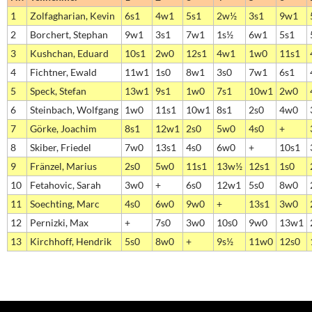
1
Zolfagharian, Kevin
6s1
4w1
5s1
2w½
3s1
9w1
2
Borchert, Stephan
9w1
3s1
7w1
1s½
6w1
5s1
3
Kushchan, Eduard
10s1
2w0
12s1
4w1
1w0
11s1
4
Fichtner, Ewald
11w1
1s0
8w1
3s0
7w1
6s1
5
Speck, Stefan
13w1
9s1
1w0
7s1
10w1
2w0
6
Steinbach, Wolfgang
1w0
11s1
10w1
8s1
2s0
4w0
7
Görke, Joachim
8s1
12w1
2s0
5w0
4s0
+
8
Skiber, Friedel
7w0
13s1
4s0
6w0
+
10s1
9
Fränzel, Marius
2s0
5w0
11s1
13w½
12s1
1s0
10
Fetahovic, Sarah
3w0
+
6s0
12w1
5s0
8w0
11
Soechting, Marc
4s0
6w0
9w0
+
13s1
3w0
12
Pernizki, Max
+
7s0
3w0
10s0
9w0
13w1
13
Kirchhoff, Hendrik
5s0
8w0
+
9s½
11w0
12s0