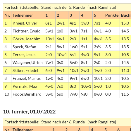
Fortschrittstabelle: Stand nach der 5. Runde (nach Rangliste)
Nr.
Teilnehmer
1
2
3
4
5
Punkte
Buch
1
Kniest, Oliver
8s1
2w1
4s1
3w0
7s1
4.0
15.0
2
Fichtner, Ewald
5w1
1s0
3w1
7s1
6w1
4.0
14.5
3
Görke, Joachim
10s1
6w1
2s0
1s1
4w½
3.5
13.5
4
Speck, Stefan
9s1
8w1
1w0
5s1
3s½
3.5
13.5
5
Ferrer, Jesus
2s0
10w1
6s1
4w0
9s1
3.0
10.5
6
Waagener,Ulrich
7w1
3s0
5w0
8s1
2s0
2.0
14.5
7
Skiber, Friedel
6s0
9w1
10s1
2w0
1w0
2.0
11.0
8
Fränzel, Marius
1w0
4s0
9w1
6w0
10s1
2.0
10.5
9
Pernizki, Max
4w0
7s0
8s0
10w1
5w0
1.0
10.5
10
Fodor,Bernhard
3w0
5s0
7w0
9s0
8w0
0.0
11.5
10. Turnier, 01.07.2022
Fortschrittstabelle: Stand nach der 6. Runde (nach Rangliste)
Nr.
Teilnehmer
1
2
3
4
5
6