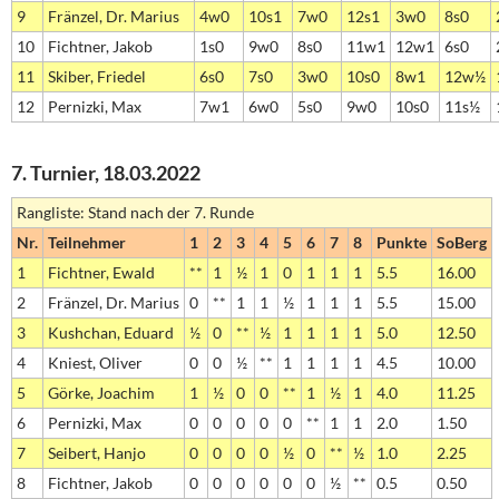
9
Fränzel, Dr. Marius
4w0
10s1
7w0
12s1
3w0
8s0
10
Fichtner, Jakob
1s0
9w0
8s0
11w1
12w1
6s0
11
Skiber, Friedel
6s0
7s0
3w0
10s0
8w1
12w½
12
Pernizki, Max
7w1
6w0
5s0
9w0
10s0
11s½
7. Turnier, 18.03.2022
Rangliste: Stand nach der 7. Runde
Nr.
Teilnehmer
1
2
3
4
5
6
7
8
Punkte
SoBerg
1
Fichtner, Ewald
**
1
½
1
0
1
1
1
5.5
16.00
2
Fränzel, Dr. Marius
0
**
1
1
½
1
1
1
5.5
15.00
3
Kushchan, Eduard
½
0
**
½
1
1
1
1
5.0
12.50
4
Kniest, Oliver
0
0
½
**
1
1
1
1
4.5
10.00
5
Görke, Joachim
1
½
0
0
**
1
½
1
4.0
11.25
6
Pernizki, Max
0
0
0
0
0
**
1
1
2.0
1.50
7
Seibert, Hanjo
0
0
0
0
½
0
**
½
1.0
2.25
8
Fichtner, Jakob
0
0
0
0
0
0
½
**
0.5
0.50