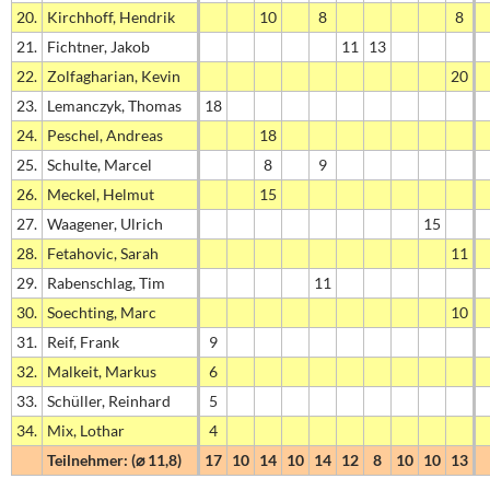
20.
Kirchhoff, Hendrik
10
8
8
21.
Fichtner, Jakob
11
13
22.
Zolfagharian, Kevin
20
23.
Lemanczyk, Thomas
18
24.
Peschel, Andreas
18
25.
Schulte, Marcel
8
9
26.
Meckel, Helmut
15
27.
Waagener, Ulrich
15
28.
Fetahovic, Sarah
11
29.
Rabenschlag, Tim
11
30.
Soechting, Marc
10
31.
Reif, Frank
9
32.
Malkeit, Markus
6
33.
Schüller, Reinhard
5
34.
Mix, Lothar
4
Teilnehmer: (⌀ 11,8)
17
10
14
10
14
12
8
10
10
13