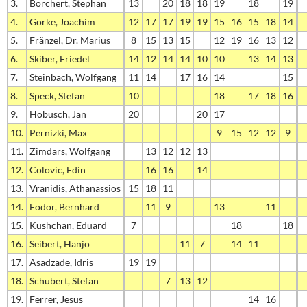
3.
Borchert, Stephan
13
20
18
18
19
18
19
4.
Görke, Joachim
12
17
17
19
19
15
16
15
18
14
5.
Fränzel, Dr. Marius
8
15
13
15
12
19
16
13
12
6.
Skiber, Friedel
14
12
14
14
10
10
13
14
13
7.
Steinbach, Wolfgang
11
14
17
16
14
15
8.
Speck, Stefan
10
18
17
18
16
9.
Hobusch, Jan
20
20
17
10.
Pernizki, Max
9
15
12
12
9
11.
Zimdars, Wolfgang
13
12
12
13
12.
Colovic, Edin
16
16
14
13.
Vranidis, Athanassios
15
18
11
14.
Fodor, Bernhard
11
9
13
11
15.
Kushchan, Eduard
7
18
18
16.
Seibert, Hanjo
11
7
14
11
17.
Asadzade, Idris
19
19
18.
Schubert, Stefan
7
13
12
19.
Ferrer, Jesus
14
16