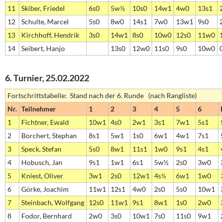
11
Skiber, Friedel
6s0
5w½
10s0
14w1
4w0
13s1
12
Schulte, Marcel
5s0
8w0
14s1
7w0
13w1
9s0
13
Kirchhoff, Hendrik
3s0
14w1
8s0
10w0
12s0
11w0
14
Seibert, Hanjo
13s0
12w0
11s0
9s0
10w0
6. Turnier, 25.02.2022
Fortschrittstabelle: Stand nach der 6. Runde (nach Rangliste)
Nr.
Teilnehmer
1
2
3
4
5
6
1
Fichtner, Ewald
10w1
4s0
2w1
3s1
7w1
5s1
2
Borchert, Stephan
8s1
5w1
1s0
6w1
4w1
7s1
3
Speck, Stefan
5s0
8w1
11s1
1w0
9s1
4s1
4
Hobusch, Jan
9s1
1w1
6s1
5w½
2s0
3w0
5
Kniest, Oliver
3w1
2s0
12w1
4s½
6w1
1w0
6
Görke, Joachim
11w1
12s1
4w0
2s0
5s0
10w1
7
Steinbach, Wolfgang
12s0
11w1
9s1
8w1
1s0
2w0
8
Fodor, Bernhard
2w0
3s0
10w1
7s0
11s0
9w1