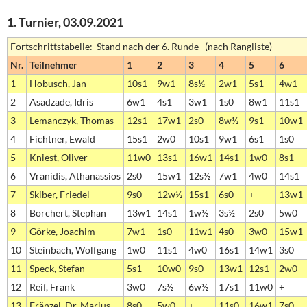
1. Turnier, 03.09.2021
Fortschrittstabelle: Stand nach der 6. Runde (nach Rangliste)
Nr.
Teilnehmer
1
2
3
4
5
6
1
Hobusch, Jan
10s1
9w1
8s½
2w1
5s1
4w1
2
Asadzade, Idris
6w1
4s1
3w1
1s0
8w1
11s1
3
Lemanczyk, Thomas
12s1
17w1
2s0
8w½
9s1
10w1
4
Fichtner, Ewald
15s1
2w0
10s1
9w1
6s1
1s0
5
Kniest, Oliver
11w0
13s1
16w1
14s1
1w0
8s1
6
Vranidis, Athanassios
2s0
15w1
12s½
7w1
4w0
14s1
7
Skiber, Friedel
9s0
12w½
15s1
6s0
+
13w1
8
Borchert, Stephan
13w1
14s1
1w½
3s½
2s0
5w0
9
Görke, Joachim
7w1
1s0
11w1
4s0
3w0
15w1
10
Steinbach, Wolfgang
1w0
11s1
4w0
16s1
14w1
3s0
11
Speck, Stefan
5s1
10w0
9s0
13w1
12s1
2w0
12
Reif, Frank
3w0
7s½
6w½
17s1
11w0
+
13
Fränzel, Dr. Marius
8s0
5w0
+
11s0
16w1
7s0