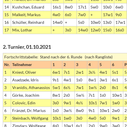
14
Kushchan, Eduard
16s1
8w0
17s1
5w0
10s0
6w0
15
Malkeit, Markus
4w0
6s0
7w0
+
17w1
9s0
16
Schüller, Reinhard
14w0
+
5s0
10w0
13s0
17w1
17
Mix, Lothar
+
3s0
14w0
12w0
15s0
16s0
2. Turnier, 01.10.2021
Fortschrittstabelle: Stand nach der 6. Runde (nach Rangliste)
Nr.
Teilnehmer
1
2
3
4
5
6
P
1
Kniest, Oliver
6w1
7s1
2w1
3s½
4w1
5s1
5
2
Asadzade, Idris
9s1
4w1
1s0
8w1
3w1
6s1
5
3
Vranidis, Athanassios
5w1
6s½
7w1
1w½
2s0
8s1
4
4
Görke, Joachim
8w1
2s0
5w½
7s1
1s0
10w1
3
5
Colovic, Edin
3s0
9w1
4s½
10s1
7w1
1w0
3
6
Fränzel, Dr. Marius
1s0
3w½
8w0
9s1
10w1
2w0
2
7
Steinbach, Wolfgang
10s1
1w0
3s0
4w0
5s0
9w1
2
8
Zimdars, Wolfgang
4s0
10w1
6s1
2s0
9w0
3w0
2