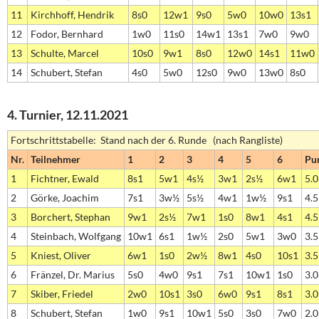
11
Kirchhoff, Hendrik
8s0
12w1
9s0
5w0
10w0
13s1
12
Fodor, Bernhard
1w0
11s0
14w1
13s1
7w0
9w0
13
Schulte, Marcel
10s0
9w1
8s0
12w0
14s1
11w0
14
Schubert, Stefan
4s0
5w0
12s0
9w0
13w0
8s0
4. Turnier, 12.11.2021
Fortschrittstabelle: Stand nach der 6. Runde (nach Rangliste)
Nr.
Teilnehmer
1
2
3
4
5
6
Pu
1
Fichtner, Ewald
8s1
5w1
4s½
3w1
2s½
6w1
5.0
2
Görke, Joachim
7s1
3w½
5s½
4w1
1w½
9s1
4.5
3
Borchert, Stephan
9w1
2s½
7w1
1s0
8w1
4s1
4.5
4
Steinbach, Wolfgang
10w1
6s1
1w½
2s0
5w1
3w0
3.5
5
Kniest, Oliver
6w1
1s0
2w½
8w1
4s0
10s1
3.5
6
Fränzel, Dr. Marius
5s0
4w0
9s1
7s1
10w1
1s0
3.0
7
Skiber, Friedel
2w0
10s1
3s0
6w0
9s1
8s1
3.0
8
Schubert, Stefan
1w0
9s1
10w1
5s0
3s0
7w0
2.0