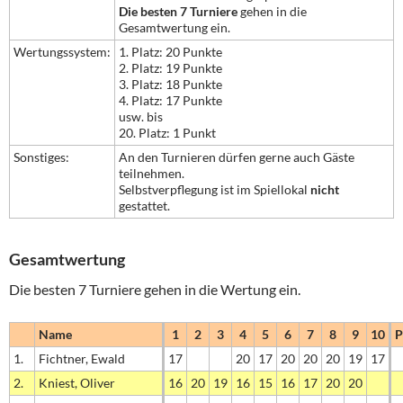
Die besten 7 Turniere
gehen in die
Gesamtwertung ein.
Wertungssystem:
1. Platz: 20 Punkte
2. Platz: 19 Punkte
3. Platz: 18 Punkte
4. Platz: 17 Punkte
usw. bis
20. Platz: 1 Punkt
Sonstiges:
An den Turnieren dürfen gerne auch Gäste
teilnehmen.
Selbstverpflegung ist im Spiellokal
nicht
gestattet.
Gesamtwertung
Die besten 7 Turniere gehen in die Wertung ein.
Name
1
2
3
4
5
6
7
8
9
10
P
1.
Fichtner, Ewald
17
20
17
20
20
20
19
17
2.
Kniest, Oliver
16
20
19
16
15
16
17
20
20