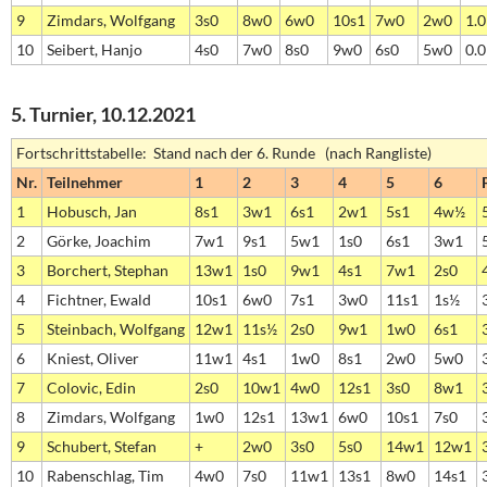
9
Zimdars, Wolfgang
3s0
8w0
6w0
10s1
7w0
2w0
1.0
10
Seibert, Hanjo
4s0
7w0
8s0
9w0
6s0
5w0
0.0
5. Turnier, 10.12.2021
Fortschrittstabelle: Stand nach der 6. Runde (nach Rangliste)
Nr.
Teilnehmer
1
2
3
4
5
6
1
Hobusch, Jan
8s1
3w1
6s1
2w1
5s1
4w½
2
Görke, Joachim
7w1
9s1
5w1
1s0
6s1
3w1
3
Borchert, Stephan
13w1
1s0
9w1
4s1
7w1
2s0
4
Fichtner, Ewald
10s1
6w0
7s1
3w0
11s1
1s½
5
Steinbach, Wolfgang
12w1
11s½
2s0
9w1
1w0
6s1
6
Kniest, Oliver
11w1
4s1
1w0
8s1
2w0
5w0
7
Colovic, Edin
2s0
10w1
4w0
12s1
3s0
8w1
8
Zimdars, Wolfgang
1w0
12s1
13w1
6w0
10s1
7s0
9
Schubert, Stefan
+
2w0
3s0
5s0
14w1
12w1
10
Rabenschlag, Tim
4w0
7s0
11w1
13s1
8w0
14s1