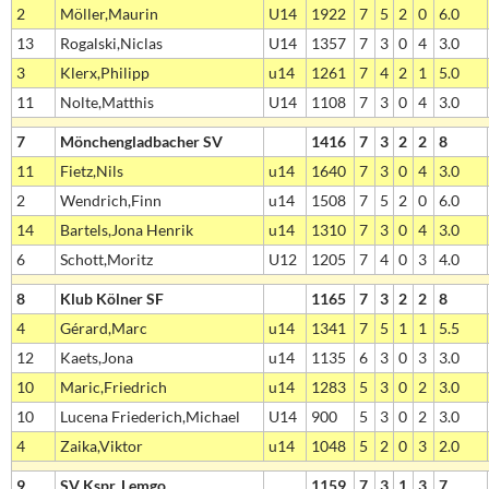
2
Möller,Maurin
U14
1922
7
5
2
0
6.0
13
Rogalski,Niclas
U14
1357
7
3
0
4
3.0
3
Klerx,Philipp
u14
1261
7
4
2
1
5.0
11
Nolte,Matthis
U14
1108
7
3
0
4
3.0
7
Mönchengladbacher SV
1416
7
3
2
2
8
11
Fietz,Nils
u14
1640
7
3
0
4
3.0
2
Wendrich,Finn
u14
1508
7
5
2
0
6.0
14
Bartels,Jona Henrik
u14
1310
7
3
0
4
3.0
6
Schott,Moritz
U12
1205
7
4
0
3
4.0
8
Klub Kölner SF
1165
7
3
2
2
8
4
Gérard,Marc
u14
1341
7
5
1
1
5.5
12
Kaets,Jona
u14
1135
6
3
0
3
3.0
10
Maric,Friedrich
u14
1283
5
3
0
2
3.0
10
Lucena Friederich,Michael
U14
900
5
3
0
2
3.0
4
Zaika,Viktor
u14
1048
5
2
0
3
2.0
9
SV Kspr. Lemgo
1159
7
3
1
3
7