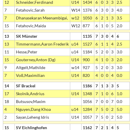
12
Schneider,Ferdinand
U14
1434
6
0
3
3
2.5
7
Fetahovic,Sarah
W14
1376
6
3
0
3
4.0
7
Dhanasekaran Meenambigai,
w12
1050
6
2
1
3
3.5
15
Fetahovic,Maida
W12
877
6
1
0
5
2.0
13
SK Münster
1135
7
3
0
4
6
13
Timmermann,Aaron Frederik
u14
1527
6
1
1
4
2.5
11
Hesse,Peter
u14
1184
5
2
0
3
3.0
15
Gouterney,Anton (Dg)
U14
900
4
1
0
3
2.0
9
Altgelt,Mathilde
w14
927
5
2
0
3
3.0
7
Voß,Maximilian
U14
820
4
0
0
4
0.0
14
SF Brackel
1186
7
1
3
3
5
17
Skolnik,Andrius
U14
1348
7
1
0
6
1.0
18
Butsusov,Maxim
1056
7
0
0
7
0.0
4
Nguyen,Dang Khoa
u14
1284
7
5
0
2
5.0
2
Sayan,Leheng Idris
U14
1057
7
5
0
2
5.0
15
SV Eichlinghofen
1162
7
2
1
4
5