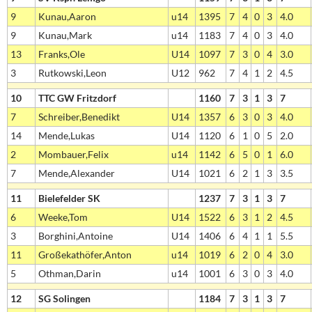
9
Kunau,Aaron
u14
1395
7
4
0
3
4.0
9
Kunau,Mark
u14
1183
7
4
0
3
4.0
13
Franks,Ole
U14
1097
7
3
0
4
3.0
3
Rutkowski,Leon
U12
962
7
4
1
2
4.5
10
TTC GW Fritzdorf
1160
7
3
1
3
7
7
Schreiber,Benedikt
U14
1357
6
3
0
3
4.0
14
Mende,Lukas
U14
1120
6
1
0
5
2.0
2
Mombauer,Felix
u14
1142
6
5
0
1
6.0
7
Mende,Alexander
U14
1021
6
2
1
3
3.5
11
Bielefelder SK
1237
7
3
1
3
7
6
Weeke,Tom
U14
1522
6
3
1
2
4.5
3
Borghini,Antoine
U14
1406
6
4
1
1
5.5
11
Großekathöfer,Anton
u14
1019
6
2
0
4
3.0
5
Othman,Darin
u14
1001
6
3
0
3
4.0
12
SG Solingen
1184
7
3
1
3
7