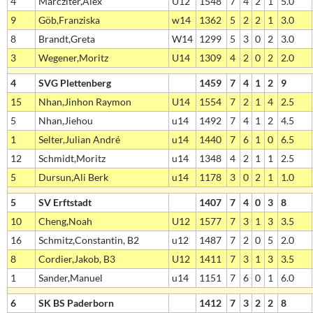
4
Marcziter,Alex
U12
1548
7
4
2
1
5.0
9
Göb,Franziska
w14
1362
5
2
2
1
3.0
8
Brandt,Greta
W14
1299
5
3
0
2
3.0
3
Wegener,Moritz
U14
1309
4
2
0
2
2.0
4
SVG Plettenberg
1459
7
4
1
2
9
15
Nhan,Jinhon Raymon
U14
1554
7
2
1
4
2.5
5
Nhan,Jiehou
u14
1492
7
4
1
2
4.5
1
Selter,Julian André
u14
1440
7
6
1
0
6.5
12
Schmidt,Moritz
u14
1348
4
2
1
1
2.5
5
Dursun,Ali Berk
u14
1178
3
0
2
1
1.0
5
SV Erftstadt
1407
7
4
0
3
8
10
Cheng,Noah
U12
1577
7
3
1
3
3.5
16
Schmitz,Constantin, B2
u12
1487
7
2
0
5
2.0
8
Cordier,Jakob, B3
U12
1411
7
3
1
3
3.5
1
Sander,Manuel
u14
1151
7
6
0
1
6.0
6
SK BS Paderborn
1412
7
3
2
2
8