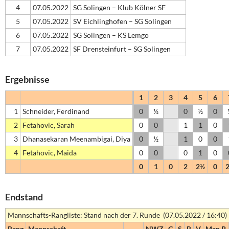
4
07.05.2022
SG Solingen – Klub Kölner SF
5
07.05.2022
SV Eichlinghofen – SG Solingen
6
07.05.2022
SG Solingen – KS Lemgo
7
07.05.2022
SF Drensteinfurt – SG Solingen
Ergebnisse
1
2
3
4
5
6
1
Schneider, Ferdinand
0
½
0
½
0
2
Fetahovic, Sarah
0
0
1
1
0
3
Dhanasekaran Meenambigai, Diya
0
½
1
0
0
4
Fetahovic, Maida
0
0
0
1
0
0
1
0
2
2½
0
Endstand
Mannschafts-Rangliste: Stand nach der 7. Runde (07.05.2022 / 16:40)
Rang
Mannschaft
NWZ
G
S
R
V
Man.P