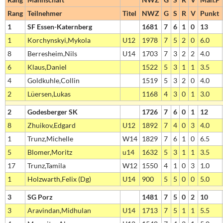
Rang
Teilnehmer
Titel
NWZ
G
S
R
V
Punkt
1
SF Essen-Katernberg
1681
7
6
1
0
13
1
Korchynskyi,Mykola
U12
1978
7
5
2
0
6.0
8
Berresheim,Nils
U14
1703
7
3
2
2
4.0
6
Klaus,Daniel
1522
5
3
1
1
3.5
4
Goldkuhle,Collin
1519
5
3
2
0
4.0
2
Lüersen,Lukas
1168
4
3
0
1
3.0
2
Godesberger SK
1726
7
6
0
1
12
8
Zhuikov,Edgard
U12
1892
7
4
0
3
4.0
1
Trunz,Michelle
W14
1829
7
6
1
0
6.5
5
Blomer,Moritz
u14
1632
5
3
1
1
3.5
17
Trunz,Tamila
W12
1550
4
1
0
3
1.0
1
Holzwarth,Felix (Dg)
U14
900
5
5
0
0
5.0
3
SG Porz
1481
7
5
0
2
10
3
Aravindan,Midhulan
U14
1713
7
5
1
1
5.5