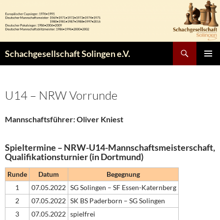
Zum
Inhalt
springen
Suchen
Schachgesellschaft Solingen e.V.
PRIMÄR
MENÜ
U14 – NRW Vorrunde
Mannschaftsführer:
Oliver Kniest
Spieltermine – NRW-U14-Mannschaftsmeisterschaft,
Qualifikationsturnier (in Dortmund)
Runde
Datum
Begegnung
1
07.05.2022
SG Solingen – SF Essen-Katernberg
2
07.05.2022
SK BS Paderborn – SG Solingen
3
07.05.2022
spielfrei