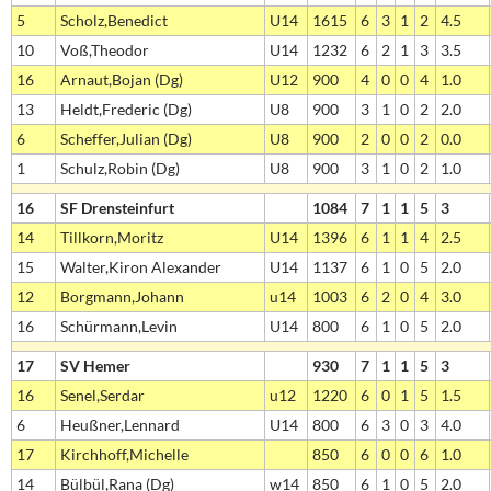
5
Scholz,Benedict
U14
1615
6
3
1
2
4.5
10
Voß,Theodor
U14
1232
6
2
1
3
3.5
16
Arnaut,Bojan (Dg)
U12
900
4
0
0
4
1.0
13
Heldt,Frederic (Dg)
U8
900
3
1
0
2
2.0
6
Scheffer,Julian (Dg)
U8
900
2
0
0
2
0.0
1
Schulz,Robin (Dg)
U8
900
3
1
0
2
1.0
16
SF Drensteinfurt
1084
7
1
1
5
3
14
Tillkorn,Moritz
U14
1396
6
1
1
4
2.5
15
Walter,Kiron Alexander
U14
1137
6
1
0
5
2.0
12
Borgmann,Johann
u14
1003
6
2
0
4
3.0
16
Schürmann,Levin
U14
800
6
1
0
5
2.0
17
SV Hemer
930
7
1
1
5
3
16
Senel,Serdar
u12
1220
6
0
1
5
1.5
6
Heußner,Lennard
U14
800
6
3
0
3
4.0
17
Kirchhoff,Michelle
850
6
0
0
6
1.0
14
Bülbül,Rana (Dg)
w14
850
6
1
0
5
2.0