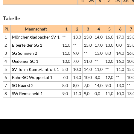
4
2½
5
2
1½
3½
Tabelle
Pl.
Mannschaft
1
2
3
4
5
6
7
1
Mönchengladbacher SV 1
**
13,0
13,0
14,0
16,0
17,0
15,
2
Elberfelder SG 1
11,0
**
15,0
17,0
13,0
0,0
15,
3
SG Solingen 2
11,0
9,0
**
13,0
8,0
14,0
16,
4
Uedemer SC 1
10,0
7,0
11,0
**
12,0
16,0
10,
5
SV Turm Kamp-Lintfort 1
5,0
10,0
14,0
11,0
**
11,0
15,
6
Bahn-SC Wuppertal 1
7,0
18,0
10,0
8,0
12,0
**
10,
7
SG Kaarst 2
8,0
8,0
7,0
14,0
9,0
13,0
**
8
SW Remscheid 1
9,0
11,0
9,0
0,0
11,0
10,0
13,