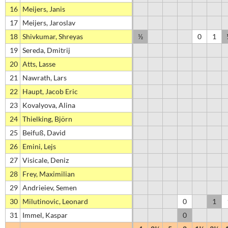
16
Meijers, Janis
17
Meijers, Jaroslav
18
Shivkumar, Shreyas
½
0
1
19
Sereda, Dmitrij
20
Atts, Lasse
21
Nawrath, Lars
22
Haupt, Jacob Eric
23
Kovalyova, Alina
24
Thielking, Björn
25
Beifuß, David
26
Emini, Lejs
27
Visicale, Deniz
28
Frey, Maximilian
29
Andrieiev, Semen
30
Milutinovic, Leonard
0
1
31
Immel, Kaspar
0