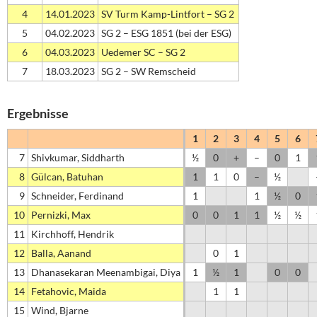
4
14.01.2023
SV Turm Kamp-Lintfort – SG 2
5
04.02.2023
SG 2 – ESG 1851 (bei der ESG)
6
04.03.2023
Uedemer SC – SG 2
7
18.03.2023
SG 2 – SW Remscheid
Ergebnisse
1
2
3
4
5
6
7
Shivkumar, Siddharth
½
0
+
–
0
1
8
Gülcan, Batuhan
1
1
0
–
½
9
Schneider, Ferdinand
1
1
½
0
10
Pernizki, Max
0
0
1
1
½
½
11
Kirchhoff, Hendrik
12
Balla, Aanand
0
1
13
Dhanasekaran Meenambigai, Diya
1
½
1
0
0
14
Fetahovic, Maida
1
1
15
Wind, Bjarne