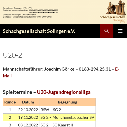
Zum
Inhalt
springen
Suchen
Schachgesellschaft Solingen e.V.
PRIMÄR
MENÜ
U20-2
Mannschaftsführer: Joachim Görke – 0163-294.25.31 –
E-
Mail
Spieltermine –
U20-
Jugendregionalliga
Runde
Datum
Begegnung
1
29.10.2022
BSW – SG 2
2
19.11.2022
SG 2 – Mönchengladbacher SV
3
03.12.2022
SG 2 – SG Kaarst II