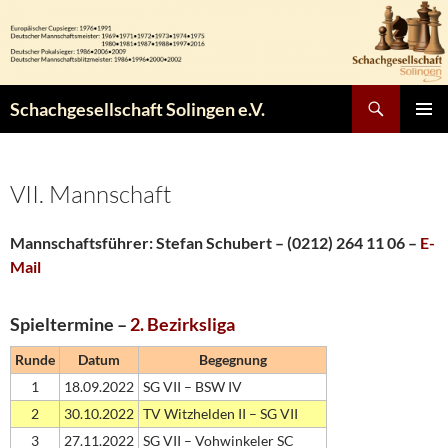
Zum
Inhalt
springen
Suchen
Schachgesellschaft Solingen e.V.
PRIMÄR
MENÜ
VII. Mannschaft
Mannschaftsführer:
Stefan Schubert – (0212) 264 11 06 –
E-
Mail
Spieltermine –
2. Bezirksliga
Runde
Datum
Begegnung
1
18.09.2022
SG VII – BSW IV
2
30.10.2022
TV Witzhelden II – SG VII
3
27.11.2022
SG VII – Vohwinkeler SC