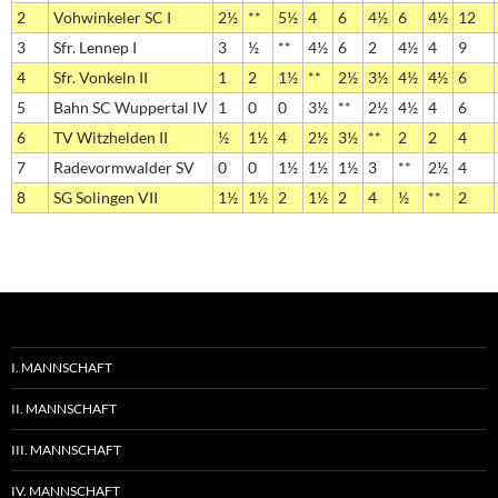
2
Vohwinkeler SC I
2½
**
5½
4
6
4½
6
4½
12
3
Sfr. Lennep I
3
½
**
4½
6
2
4½
4
9
4
Sfr. Vonkeln II
1
2
1½
**
2½
3½
4½
4½
6
5
Bahn SC Wuppertal IV
1
0
0
3½
**
2½
4½
4
6
6
TV Witzhelden II
½
1½
4
2½
3½
**
2
2
4
7
Radevormwalder SV
0
0
1½
1½
1½
3
**
2½
4
8
SG Solingen VII
1½
1½
2
1½
2
4
½
**
2
I. MANNSCHAFT
II. MANNSCHAFT
III. MANNSCHAFT
IV. MANNSCHAFT