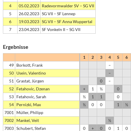
4
05.02.2023
Radevormwalder SV – SG VII
5
26.02.2023
SG VII – SF Lennep
6
19.03.2023
SG VII – SF Anna Wuppertal
7
23.04.2023
SF Vonkeln II – SG VII
Ergebnisse
1
2
3
4
5
6
49
Borkott, Frank
–
50
Usein, Valentino
–
51
Grastat, Jürgen
0
–
52
Fetahovic, Dzenan
+
1
½
0
53
Fetahovic, Sarah
½
1
1
0
54
Pernizki, Max
½
0
0
1
½
7001
Müller, Philipp
7002
Mankel, Veit
½
7003
Schubert, Stefan
0
+
0
0
1
0