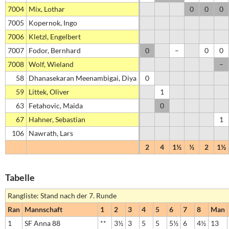
7004
Mix, Lothar
0
0
0
7005
Kopernok, Ingo
7006
Kletzl, Engelbert
7007
Fodor, Bernhard
0
–
0
0
7008
Wolf, Wieland
–
58
Dhanasekaran Meenambigai, Diya
0
59
Littek, Oliver
1
63
Fetahovic, Maida
0
67
Hahner, Sebastian
1
106
Nawrath, Lars
2
4
1½
½
2
1½
Tabelle
Rangliste: Stand nach der 7. Runde
Ran
Mannschaft
1
2
3
4
5
6
7
8
Man
1
SF Anna 88
**
3½
3
5
5
5½
6
4½
13