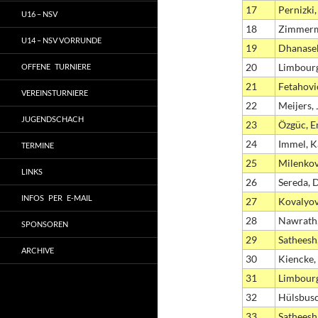
17
Pernizki
U16 – NSV
18
Zimmerm
U14 – NSV VORRUNDE
19
Dhanase
20
Limbourg
OFFENE TURNIERE
21
Fetahovi
VEREINSTURNIERE
22
Meijers, 
JUGENDSCHACH
23
Özgüc, E
24
Immel, K
TERMINE
25
Milenkov
LINKS
26
Sereda, 
INFOS PER E-MAIL
27
Kovalyov
28
Nawrath,
SPONSOREN
29
Satheesh
ARCHIVE
30
Kiencke, 
31
Limbourg
32
Hülsbusc
33
Satheesh