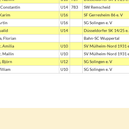
 Constantin
U14
783
SW Remscheid
 Karim
U16
SF Gerresheim 86 e. V
Artin
U16
SG Solingen e. V
ualid
U14
Düsseldorfer SK 14/25 e.
, Florian
Bahn-SC Wuppertal
, Amilia
U10
SV Mülheim-Nord 1931 
, Mailin
U10
SV Mülheim-Nord 1931 
, Björn
U12
SG Solingen e. V
illiam
U10
SG Solingen e. V