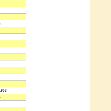
e
1958
e
.