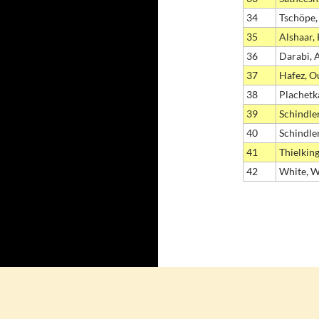
34
Tschöpe,
35
Alshaar,
36
Darabi, 
37
Hafez, O
38
Plachetka
39
Schindler
40
Schindler
41
Thielking
42
White, W