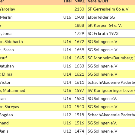
er
Titel
NWZ
Verein/Ort
 Yaroslav
2130
SF Gerresheim 86 e. V
Merlin
U16
1908
Elberfelder SG
x
1888
SK Kerpen 64 e. V.
, Jona
1729
SC Erkrath 1973
r, Siddharth
U16
1672
SG Solingen e. V
c, Sarah
U16
1659
SG Solingen e. V
usuf
U14
1645
SC Monheim/Baumberg 
Batuhan
U16
1633
SG Solingen e. V
, Dima
U14
1621
SG Solingen e. V
Victor
U14
1611
SchachAkademie Paderbor
e, Muhammed
U16
1597
SV Königsspringer Lever
ecan
U16
1580
SG Solingen e.V.
r, Shreyas
U10
1540
SG Solingen e. V
 Bogdan
U12
1518
SchachAkademie Paderbor
anand
U16
1516
SG Solingen e.V.
Janis
U12
1474
SG Solingen e. V