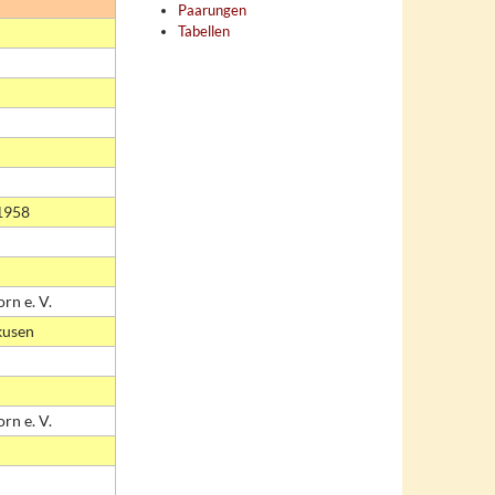
Paarungen
Tabellen
1958
n e. V.
kusen
n e. V.