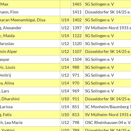
, Max
1465
SG Solingen e. V
ann, Finn
1411
Düsseldorfer SK 14/25 e.
karan Meenambigai, Diya
U14
1402
SG Solingen e. V
, Alexander
U12
1397
SV Mülheim-Nord 1931 
c, Maida
U14
1122
SG Solingen e. V
Jaroslav
U12
1120
SG Solingen e. V
min Alper
U12
1107
Düsseldorfer SK 14/25 e.
aspar
U16
1104
SG Solingen e. V
ic, Louis
U14
988
SG Solingen e. V
Dmitrij
U12
971
SG Solingen e. V
a, Alina
U14
970
SG Solingen e. V
 Lars
U14
969
SG Solingen e. V
, Dharshini
U10
911
Düsseldorfer SK 14/25 e.
Larissa
U14
851
SC Monheim/Baumberg 
, Felix
U10
813
SV Mülheim-Nord 1931 
h, Lea Marie
U12
798
OSC Rheinhausen 04 e. V
, Yazhini
U10
789
Düsseldorfer SK 14/25 e.