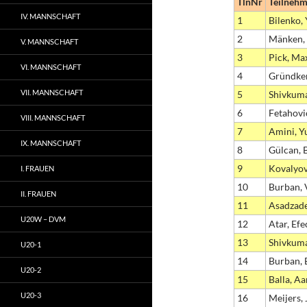
TlnNr
Teilnehm
IV. MANNSCHAFT
1
Bilenko,
2
Mänken, 
V. MANNSCHAFT
3
Pick, Ma
VI. MANNSCHAFT
4
Gründker
VII. MANNSCHAFT
5
Shivkuma
6
Fetahovi
VIII. MANNSCHAFT
7
Amini, Y
IX. MANNSCHAFT
8
Gülcan, 
9
Kovalyov
I. FRAUEN
10
Burban, 
II. FRAUEN
11
Asadzad
U20W – DVM
12
Atar, Ef
13
Shivkuma
U20-1
14
Burban,
U20-2
15
Balla, A
U20-3
16
Meijers, 