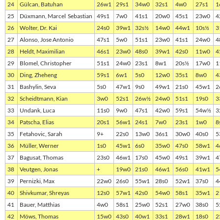
24
Gülcan, Batuhan
26w1
29s1
34w0
32s1
4w0
27s1
1
25
Düxmann, Marcel Sebastian
49s1
7w0
41s1
20w0
45s1
23w0
4
26
Wolter, Dr. Kai
24s0
39w1
32s½
14w0
44w1
10s½
3
27
Alonso, Jose Antonio
47s1
5w0
51s1
23w0
41s1
24w0
4
28
Heldt, Maximilian
46s1
23w0
48s0
39w1
42s0
11w0
4
29
Blomel, Christopher
51s1
24w0
23s1
8w1
20s½
17w0
1
30
Ding, Zheheng
59s1
6w1
5s0
12w0
35s1
8w0
4
31
Bashylin, Seva
5s0
47w1
9s0
49w1
21s0
45w1
2
32
Scheidtmann, Kian
3w0
52s1
26w½
24w0
51s1
19s0
3
33
Undank, Luca
11s0
9w0
47s1
42w0
59s1
54w½
3
34
Patscha, Elias
20s1
56w1
24s1
7w0
23s1
1w0
8
35
Fetahovic, Sarah
9+
22s0
13w0
36s1
30w0
40s0
5
36
Müller, Werner
1s0
45w1
6s0
35w0
47s0
58w1
4
37
Bagusat, Thomas
23s0
46w1
17s0
45w0
49s1
39w1
4
38
Veutgen, Jonas
+
19w0
21s0
46w1
56s0
41w1
5
39
Pernizki, Max
22w0
26s0
55w1
28s0
52w1
37s0
4
40
Shivkumar, Shreyas
12s0
57w1
42s0
54w0
58s1
35w1
2
41
Bauer, Matthias
4w0
58s1
25w0
52s1
27w0
38s0
5
42
Möws, Thomas
15w0
43s0
40w1
33s1
28w1
18s0
2