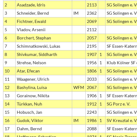
2
Asadzade, Idris
2113
SG Solingen e. V
3
Schneider, Bernd
IM
2362
SG Solingen e. V
4
Fichtner, Ewald
2069
SG Solingen e. V
5
Vladov, Arsenii
2112
6
Borchert, Stephan
2057
SG Solingen e. V
7
Schimnatkowski, Lukas
2195
SF Essen-Kater
8
Shivkumar, Siddharth
1907
1
SG Solingen e. V
9
Strehse, Nelson
1956
1
Klub Kölner SF e
10
Atar, Efecan
1806
1
SG Solingen e. V
11
Waagener, Ulrich
2033
SG Solingen e. V
12
Bashylina, Luisa
WFM
2067
SG Solingen e. V
13
Gorainow, Nikita
1906
1
SF Essen-Kater
14
Türkkan, Nuh
1912
1
SG Porz e. V.
15
Hobusch, Jan
2243
SG Solingen e. V
16
Gudok, Viktor
IM
1986
1
SV Kreuztal e. V
17
Dahm, Bernd
2088
SF Essen-Kater
18
Hoffmann, Sebastian
1974
1
SC Noris-Tarra