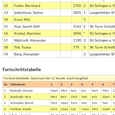
52
Fodor, Bernhard
1705
2
SG Solingen e. V
53
Ipekyilmaz, Tayfun
1835
1
Langenfelder S
54
Kunz, Nils
3
55
Atar, Semih Akif
1542
2
SK Turm Schief
56
Koshel, Stanislav
1896
*
SG Solingen e. V
57
Wallrodt, Alexander
1190
3
SG Solingen e. V
58
Tok, Tuana
779
3
SK Turm Schief
59
Berg, Alexander
3
Langenfelder S
Fortschrittstabelle
Fortschrittstabelle: Stand nach der 13. Runde (nach Rangliste)
Nr.
Teilnehmer
1
2
3
4
5
6
7
1
Bashylin, Roman
36w1
18s1
4w1
2s1
3w½
34s1
1
2
Asadzade, Idris
48s1
8w1
19s1
1w0
6s½
20w1
5
3
Schneider, Bernd
32s1
16w1
12s1
5w1
1s½
7w1
1
4
Fichtner, Ewald
41s1
21w1
1s0
11w1
24s1
12w0
6