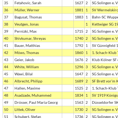
35
Fetahovic, Sarah
1627
2
SG Solingen e. V
36
Müller, Werner
1881
1
SV Wermelskir
37
Bagusat, Thomas
1883
1
Bahn-SC Wuppe
38
Veutgen, Jonas
1
Kettwiger SG 1
39
Pernizki, Max
1715
2
SG Solingen e. V
40
Shivkumar, Shreyas
1740
2
SG Solingen e. V
41
Bauer, Matthias
1792
1
SV Günnigfeld 1
42
Möws, Thomas
1860
1
1. Schach-Klub T
43
Geier, Jakob
1676
2
Klub Kölner SF e
44
White, William
1296
3
SG Solingen e. V
45
Wawi, Bilal
1647
2
SG Solingen e. V
46
Albrecht, Philipp
1689
2
SF Brett vor’m
47
Hallen, Maxime
1525
2
1. Schach-Klub T
48
Asadzade, Muhammed
1834
1
SV 1919 Königs
49
Drösser, Paul Maria Georg
1563
2
Düsseldorfer SK
50
Littek, Oliver
1730
2
SG Solingen e. V
51
Schubert, Stefan
1736
2
SG Solingen e. V