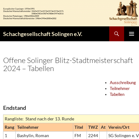
Zum
Inhalt
springen
Suchen
Schachgesellschaft Solingen e.V.
PRIMÄR
MENÜ
Offene Solinger Blitz-Stadtmeisterschaft
2024 – Tabellen
Ausschreibung
Teilnehmer
Tabellen
Endstand
Rangliste: Stand nach der 13. Runde
Rang
Teilnehmer
Titel
TWZ
At
Verein/Ort
1
Bashylin, Roman
FM
2244
SG Solingen e. V