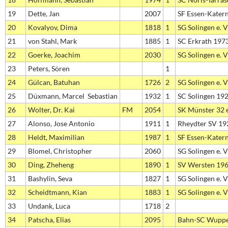
19
Dette, Jan
2007
SF Essen-Kater
20
Kovalyov, Dima
1818
1
SG Solingen e. V
21
von Stahl, Mark
1885
1
SC Erkrath 197
22
Goerke, Joachim
2030
SG Solingen e. V
23
Peters, Sören
1
24
Gülcan, Batuhan
1726
2
SG Solingen e. V
25
Düxmann, Marcel Sebastian
1932
1
SC Solingen 1928
26
Wolter, Dr. Kai
FM
2054
SK Münster 32 e
27
Alonso, Jose Antonio
1911
1
Rheydter SV 19
28
Heldt, Maximilian
1987
1
SF Essen-Kater
29
Blomel, Christopher
2060
SG Solingen e. V
30
Ding, Zheheng
1890
1
SV Wersten 1964
31
Bashylin, Seva
1827
1
SG Solingen e. V
32
Scheidtmann, Kian
1883
1
SG Solingen e. V
33
Undank, Luca
1718
2
34
Patscha, Elias
2095
Bahn-SC Wuppe