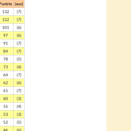
Punkte
(aus)
132
(7)
122
(7)
101
(6)
97
(6)
91
(7)
84
(7)
78
(5)
73
(4)
64
(7)
62
(6)
61
(7)
60
(3)
55
(4)
53
(3)
52
(5)
46
(6)