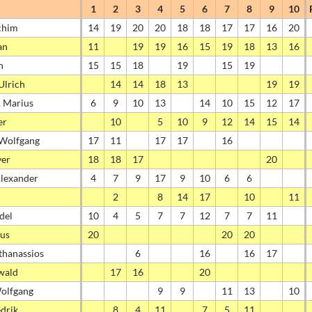
1
2
3
4
5
6
7
8
9
10
chim
14
19
20
20
18
18
17
17
16
20
an
11
19
19
16
15
19
18
13
16
n
15
15
18
19
15
19
Ulrich
14
14
18
13
19
19
. Marius
6
9
10
13
14
10
15
12
17
er
10
5
10
9
12
14
15
14
 Wolfgang
17
11
17
17
16
ver
18
18
17
20
Alexander
4
7
9
17
9
10
6
6
2
8
14
17
10
11
edel
10
4
5
7
7
12
7
7
11
us
20
20
20
thanassios
6
16
16
17
Ewald
17
16
20
olfgang
9
9
11
13
10
drik
8
4
11
7
5
11