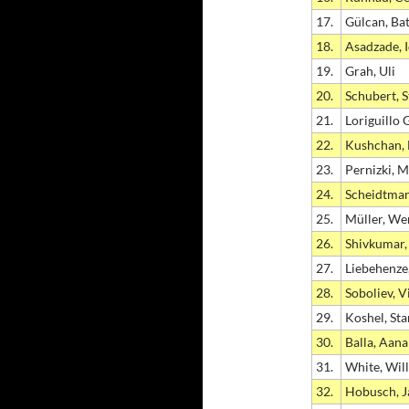
17.
Gülcan, Ba
18.
Asadzade, I
19.
Grah, Uli
20.
Schubert, S
21.
Loriguillo 
22.
Kushchan,
23.
Pernizki, 
24.
Scheidtman
25.
Müller, We
26.
Shivkumar,
27.
Liebehenze
28.
Soboliev, V
29.
Koshel, Sta
30.
Balla, Aan
31.
White, Wil
32.
Hobusch, J