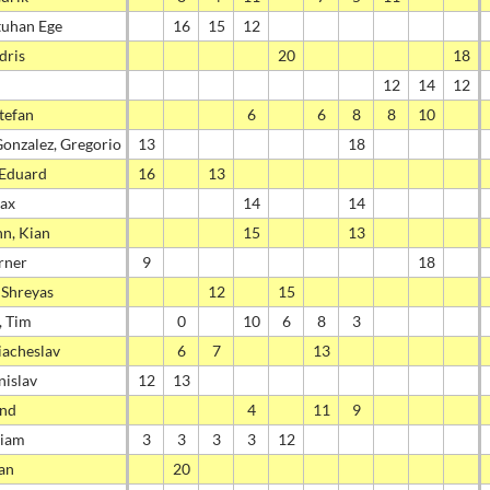
tuhan Ege
16
15
12
dris
20
18
12
14
12
tefan
6
6
8
8
10
Gonzalez, Gregorio
13
18
 Eduard
16
13
Max
14
14
n, Kian
15
13
rner
9
18
 Shreyas
12
15
, Tim
0
10
6
8
3
iacheslav
6
7
13
nislav
12
13
and
4
11
9
liam
3
3
3
3
12
an
20