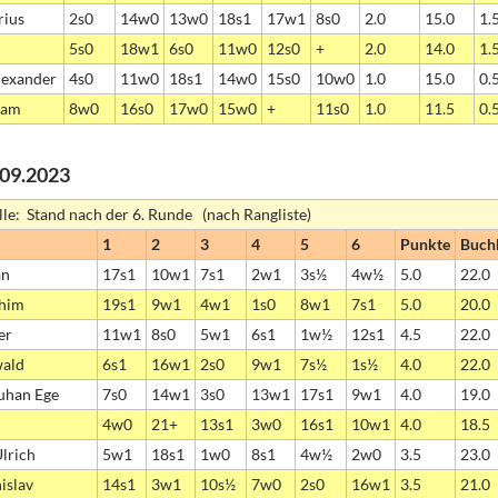
rius
2s0
14w0
13w0
18s1
17w1
8s0
2.0
15.0
1.
5s0
18w1
6s0
11w0
12s0
+
2.0
14.0
1.
lexander
4s0
11w0
18s1
14w0
15s0
10w0
1.0
15.0
0.
iam
8w0
16s0
17w0
15w0
+
11s0
1.0
11.5
0.
2.09.2023
lle: Stand nach der 6. Runde (nach Rangliste)
1
2
3
4
5
6
Punkte
Buch
an
17s1
10w1
7s1
2w1
3s½
4w½
5.0
22.0
chim
19s1
9w1
4w1
1s0
8w1
7s1
5.0
20.0
er
11w1
8s0
5w1
6s1
1w½
12s1
4.5
22.0
wald
6s1
16w1
2s0
9w1
7s½
1s½
4.0
22.0
uhan Ege
7s0
14w1
3s0
13w1
17s1
9w1
4.0
19.0
n
4w0
21+
13s1
3w0
16s1
10w1
4.0
18.5
lrich
5w1
18s1
1w0
8s1
4w½
2w0
3.5
23.0
islav
14s1
3w1
10s½
7w0
2s0
16w1
3.5
21.0