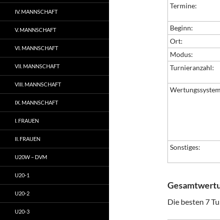
Termine:
IV. MANNSCHAFT
Beginn:
V. MANNSCHAFT
Ort:
VI. MANNSCHAFT
Modus:
VII. MANNSCHAFT
Turnieranzahl:
VIII. MANNSCHAFT
Wertungssystem
IX. MANNSCHAFT
I. FRAUEN
II. FRAUEN
Sonstiges:
U20W – DVM
U20-1
Gesamtwert
U20-2
Die besten 7 Tu
U20-3