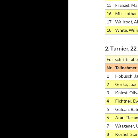
15
Fränzel, Ma
16
Mix, Lothar
17
Wallrodt, A
18
White, Will
2. Turnier, 2
Fortschrittstabe
Nr.
Teilnehmer
1
Hobusch, J
2
Görke, Joa
3
Kniest, Oliv
4
Fichtner, E
5
Gülcan, Bat
6
Atar, Efeca
7
Waagener, U
8
Koshel, Stan