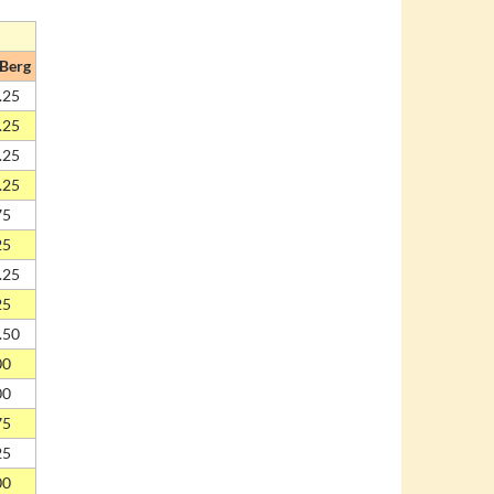
Berg
.25
.25
.25
.25
75
25
.25
25
.50
00
00
75
25
00