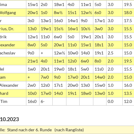
Dima
15w1
2s0
18w1
4s0
11w1
5s0
3.0
19.5
Wolfgang
20w1
1s0
8w½
15s1
12w½
6s0
3.0
18.0
er
3s0
13w1
16s0
14w1
9s0
17w1
3.0
17.5
ius, Dr.
13s0
19w1
15s½
16w1
10s½
3w0
3.0
15.5
drik
12w1
11s0
6w0
5s0
19w1
20s1
3.0
15.5
lexander
8w0
5s0
20w1
11s0
15w1
18s1
3.0
15.0
iacheslav
9s0
+
12w½
10w0
14s0
19s1
2.5
15.0
21w1
4s0
11w1
12s0
6w0
8s0
2.0
19.5
del
1w0
20s1
19w0
18s1
5w0
11s0
2.0
15.5
iam
+
7w0
9s0
17w0
20s1
14w0
2.0
15.0
 Alexander
2w0
12s0
17s1
20w0
13s0
15w0
1.0
16.0
nhard
10s0
17w0
14s0
19s1
18w0
13w0
1.0
13.5
 Tim
16s0
6-
0.0
12.0
0.10.2023
lle: Stand nach der 6. Runde (nach Rangliste)