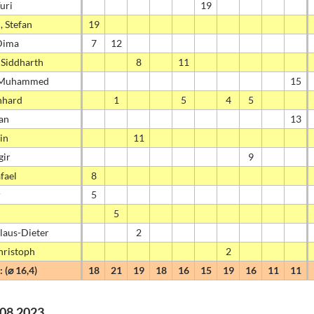
uri
19
, Stefan
19
Dima
7
12
 Siddharth
8
11
 Muhammed
15
nhard
1
5
4
5
ian
13
in
11
gir
9
fael
8
r
5
5
laus-Dieter
2
hristoph
2
 (⌀ 16,4)
18
21
19
18
16
15
19
16
11
11
8.08.2023