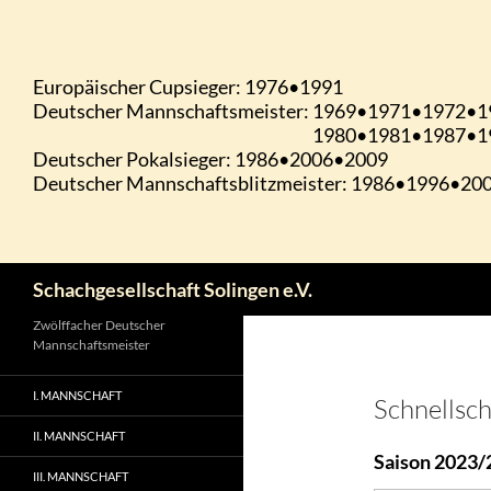
Zum
Inhalt
springen
Suchen
Schachgesellschaft Solingen e.V.
Zwölffacher Deutscher
Mannschaftsmeister
I. MANNSCHAFT
Schnellsc
II. MANNSCHAFT
Saison 2023/
III. MANNSCHAFT