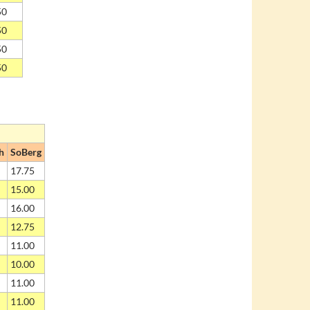
50
50
50
50
h
SoBerg
17.75
15.00
16.00
12.75
11.00
10.00
11.00
11.00