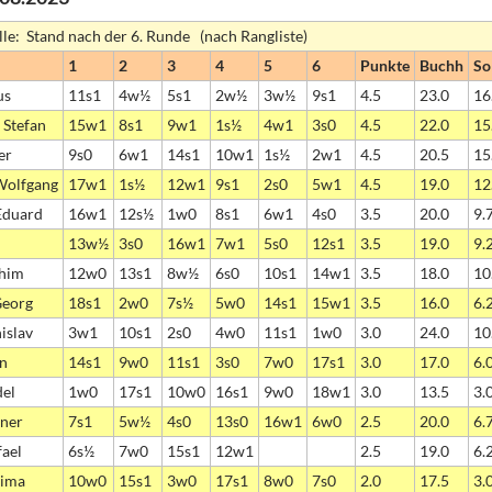
lle: Stand nach der 6. Runde (nach Rangliste)
1
2
3
4
5
6
Punkte
Buchh
So
us
11s1
4w½
5s1
2w½
3w½
9s1
4.5
23.0
16
 Stefan
15w1
8s1
9w1
1s½
4w1
3s0
4.5
22.0
15
er
9s0
6w1
14s1
10w1
1s½
2w1
4.5
20.5
15
Wolfgang
17w1
1s½
12w1
9s1
2s0
5w1
4.5
19.0
12
Eduard
16w1
12s½
1w0
8s1
6w1
4s0
3.5
20.0
9.
n
13w½
3s0
16w1
7w1
5s0
12s1
3.5
19.0
9.
chim
12w0
13s1
8w½
6s0
10s1
14w1
3.5
18.0
10
Georg
18s1
2w0
7s½
5w0
14s1
15w1
3.5
16.0
6.
islav
3w1
10s1
2s0
4w0
11s1
1w0
3.0
24.0
10
an
14s1
9w0
11s1
3s0
7w0
17s1
3.0
17.0
6.
del
1w0
17s1
10w0
16s1
9w0
18w1
3.0
13.5
3.
rner
7s1
5w½
4s0
13s0
16w1
6w0
2.5
20.0
6.
ael
6s½
7w0
15s1
12w1
2.5
19.0
6.
Dima
10w0
15s1
3w0
17s1
8w0
7s0
2.0
17.5
3.