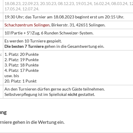
18.08.23,
22.09.23,
20.10.23,
08.12.23,
19.01.24,
16.02.24,
08.03.24,
12
17.05.24,
12.07.24.
19:30 Uhr; das Turnier am 18.08.2023 beginnt erst um 20:15 Uhr.
Schachzentrum Solingen
, Birkerstr. 31, 42651 Solingen.
10’/Partie + 5″/Zug, 6 Runden Schweizer-System.
Es werden 10 Turniere gespielt.
Die besten 7 Turniere
gehen in die Gesamtwertung ein.
:
1. Platz: 20 Punkte
2. Platz: 19 Punkte
3. Platz: 18 Punkte
4. Platz: 17 Punkte
usw. bis
20. Platz: 1 Punkt
An den Turnieren dürfen gerne auch Gäste teilnehmen.
Selbstverpflegung ist im Spiellokal
nicht
gestattet.
ung
rniere gehen in die Wertung ein.