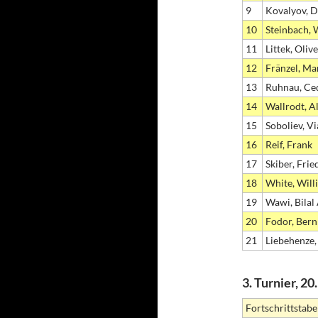
9
Kovalyov, 
10
Steinbach, 
11
Littek, Oliv
12
Fränzel, Mar
13
Ruhnau, Ce
14
Wallrodt, A
15
Soboliev, V
16
Reif, Frank
17
Skiber, Frie
18
White, Will
19
Wawi, Bilal
20
Fodor, Ber
21
Liebehenze,
3. Turnier, 2
Fortschrittstabe