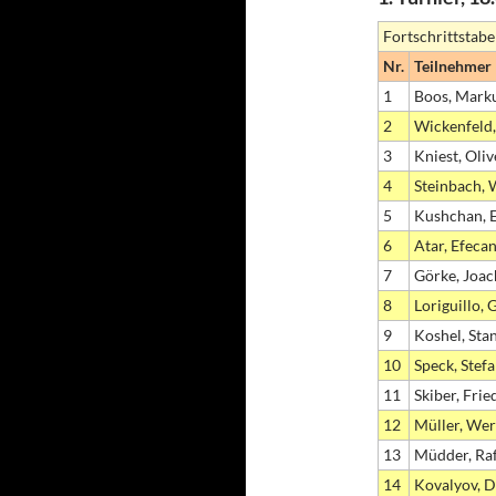
Fortschrittstabe
Nr.
Teilnehmer
1
Boos, Mark
2
Wickenfeld,
3
Kniest, Oliv
4
Steinbach, 
5
Kushchan, 
6
Atar, Efeca
7
Görke, Joa
8
Loriguillo, 
9
Koshel, Stan
10
Speck, Stef
11
Skiber, Frie
12
Müller, We
13
Müdder, Raf
14
Kovalyov, 