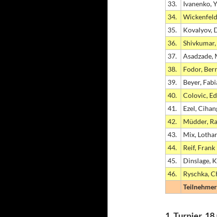
33.
Ivanenko, Y
34.
Wickenfeld
35.
Kovalyov, 
36.
Shivkumar,
37.
Asadzade,
38.
Fodor, Ber
39.
Beyer, Fab
40.
Colovic, Ed
41.
Ezel, Cihan
42.
Müdder, Ra
43.
Mix, Lotha
44.
Reif, Frank
45.
Dinslage, K
46.
Ryschka, C
Teilnehmer:
1. Turnier, 1