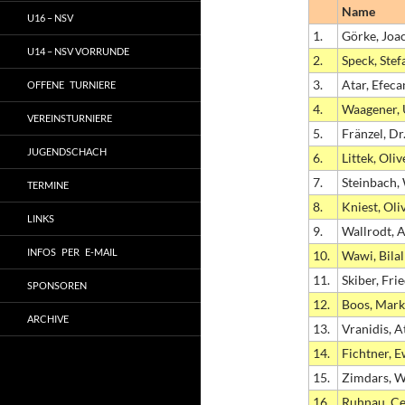
Name
U16 – NSV
1.
Görke, Joa
U14 – NSV VORRUNDE
2.
Speck, Stef
3.
Atar, Efeca
OFFENE TURNIERE
4.
Waagener, 
VEREINSTURNIERE
5.
Fränzel, Dr
JUGENDSCHACH
6.
Littek, Oliv
7.
Steinbach,
TERMINE
8.
Kniest, Oli
LINKS
9.
Wallrodt, 
INFOS PER E-MAIL
10.
Wawi, Bilal
11.
Skiber, Fri
SPONSOREN
12.
Boos, Mark
ARCHIVE
13.
Vranidis, A
14.
Fichtner, 
15.
Zimdars, W
16.
Ruhnau, Ce