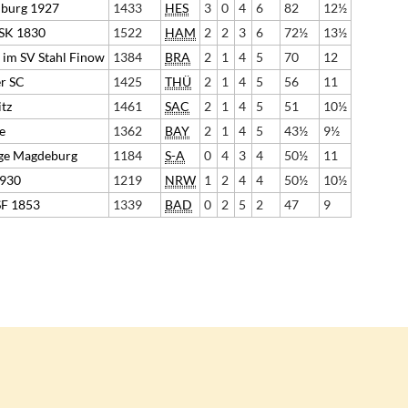
burg 1927
1433
HES
3
0
4
6
82
12½
SK 1830
1522
HAM
2
2
3
6
72½
13½
 im SV Stahl Finow
1384
BRA
2
1
4
5
70
12
er SC
1425
THÜ
2
1
4
5
56
11
tz
1461
SAC
2
1
4
5
51
10½
e
1362
BAY
2
1
4
5
43½
9½
ge Magdeburg
1184
S-A
0
4
3
4
50½
11
1930
1219
NRW
1
2
4
4
50½
10½
SF 1853
1339
BAD
0
2
5
2
47
9