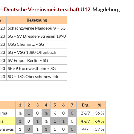
 –
Deutsche Vereinsmeisterschaft U12
, Magdeburg
m
Begegnung
023
Schachzwerge Magdeburg – SG
023
SG – SV Dresden-Striesen 1990
023
USG Chemnitz – SG
023
SG – VSG 1880 Offenbach
023
SV Empor Berlin – SG
023
SF 59 Kornwestheim – SG
023
SG – TSG Oberschöneweide
1
2
3
4
5
6
7
Erg.
%
Dima
½
1
0
½
½
0
0
2½/7
36 %
is
1
0
1
½
1
1
0
4½/7
64 %
Shreyas
1
0
1
1
1
0
0
4/7
57 %