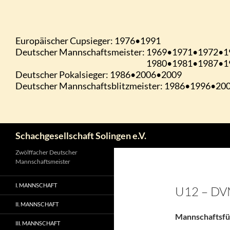
Zum
Inhalt
springen
Suchen
Schachgesellschaft Solingen e.V.
Zwölffacher Deutscher
Mannschaftsmeister
I. MANNSCHAFT
U12 – D
II. MANNSCHAFT
Mannschaftsfü
III. MANNSCHAFT