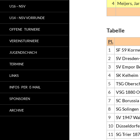
4
Meijers, Ja
U16 – NSV
U14 – NSV VORRUNDE
Tabelle
OFFENE TURNIERE
VEREINSTURNIERE
Pl.
1
SF 59 Korn
JUGENDSCHACH
2
SV Dresden-
TERMINE
3
SV Empor Be
4
SK Kelheim
LINKS
5
TSG Obersc
INFOS PER E-MAIL
6
VSG 1880 O
SPONSOREN
7
SC Borussia
8
SG Solingen
ARCHIVE
9
SV 1947 Wal
10
Düsseldorfe
11
SG Trier 18