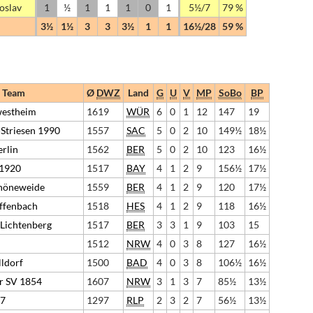
roslav
1
½
1
1
1
0
1
5½/7
79 %
3½
1½
3
3
3½
1
1
16½/28
59 %
Team
Ø
DWZ
Land
G
U
V
MP
SoBo
BP
westheim
1619
WÜR
6
0
1
12
147
19
Striesen 1990
1557
SAC
5
0
2
10
149½
18½
rlin
1562
BER
5
0
2
10
123
16½
 1920
1517
BAY
4
1
2
9
156½
17½
höneweide
1559
BER
4
1
2
9
120
17½
ffenbach
1518
HES
4
1
2
9
118
16½
 Lichtenberg
1517
BER
3
3
1
9
103
15
1512
NRW
4
0
3
8
127
16½
ldorf
1500
BAD
4
0
3
8
106½
16½
r SV 1854
1607
NRW
3
1
3
7
85½
13½
77
1297
RLP
2
3
2
7
56½
13½