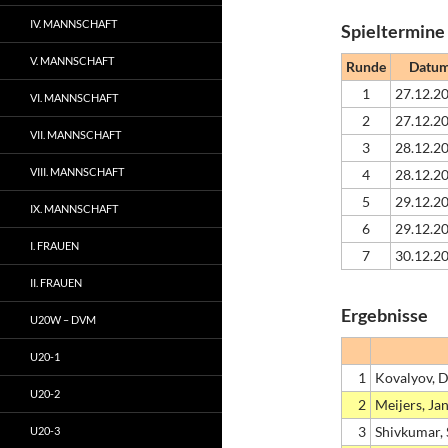
IV. MANNSCHAFT
Spieltermine
V. MANNSCHAFT
Runde
Datu
1
27.12.2
VI. MANNSCHAFT
2
27.12.2
VII. MANNSCHAFT
3
28.12.2
VIII. MANNSCHAFT
4
28.12.2
5
29.12.2
IX. MANNSCHAFT
6
29.12.2
I. FRAUEN
7
30.12.2
II. FRAUEN
Ergebnisse
U20W – DVM
U20-1
1
Kovalyov, 
U20-2
2
Meijers, Jan
3
Shivkumar, 
U20-3