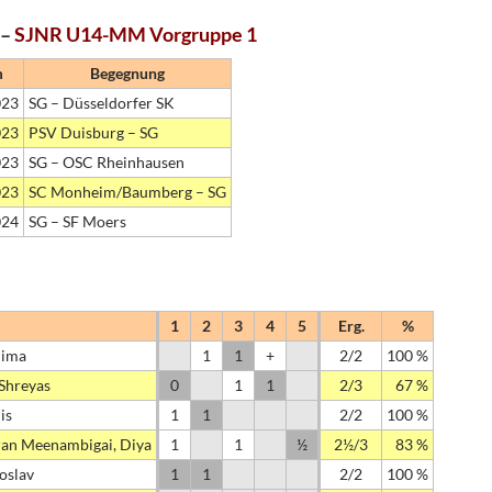
 –
SJNR U14-MM Vorgruppe 1
m
Begegnung
023
SG – Düsseldorfer SK
023
PSV Duisburg – SG
023
SG – OSC Rheinhausen
023
SC Monheim/Baumberg – SG
024
SG – SF Moers
1
2
3
4
5
Erg.
%
Dima
1
1
+
2/2
100 %
Shreyas
0
1
1
2/3
67 %
is
1
1
2/2
100 %
an Meenambigai, Diya
1
1
½
2½/3
83 %
roslav
1
1
2/2
100 %