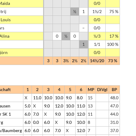
Maida
0/0
trij
½
1
1½/2
75 %
 Louis
0/0
ars
–
0/0
Alina
0
½
0
½/3
17 %
1
1/1
100 %
Björn
0/0
3
3
3½
2½
2½
14½/20
73 %
chaft
1
2
3
4
5
6
MP
DiVgl
BP
X
11.0
10.0
10.0
9.0
8.0
15
48.0
ausen
5.0
X
9.0
12.0
10.0
11.0
13
47.0
r SK 1
6.0
7.0
X
9.0
10.0
12.0
11
44.0
rg
6.0
0.0
6.0
X
9.0
10.0
8
31.0
m/Baumberg
6.0
6.0
6.0
7.0
X
12.0
7
37.0