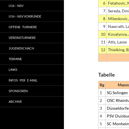
6
Fetahovic, 
U16 – NSV
7
Sereda, Dmi
U14 – NSV VORRUNDE
8
Milenkovic,
9
Nawrath, L
OFFENE TURNIERE
10
Kovalyova, 
VEREINSTURNIERE
11
Atts, Lasse
JUGENDSCHACH
12
Thielking, 
TERMINE
LINKS
Tabelle
INFOS PER E-MAIL
Rg
Manns
SPONSOREN
1
SG Solingen
2
OSC Rheinh
ARCHIVE
3
Düsseldorfe
4
PSV Duisbu
5
SC Monhei