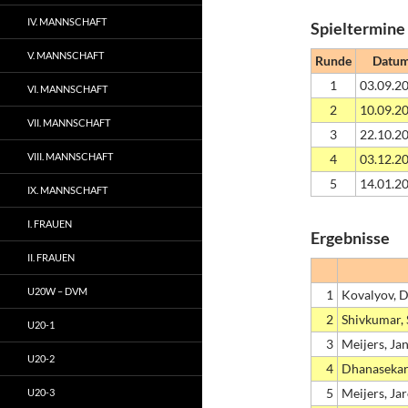
IV. MANNSCHAFT
Spieltermine
V. MANNSCHAFT
Runde
Datu
1
03.09.2
VI. MANNSCHAFT
2
10.09.2
VII. MANNSCHAFT
3
22.10.2
VIII. MANNSCHAFT
4
03.12.2
5
14.01.2
IX. MANNSCHAFT
I. FRAUEN
Ergebnisse
II. FRAUEN
U20W – DVM
1
Kovalyov, 
2
Shivkumar, 
U20-1
3
Meijers, Jan
U20-2
4
Dhanasekar
5
Meijers, Ja
U20-3