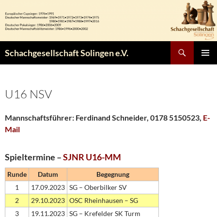
Zum
Inhalt
springen
Suchen
Schachgesellschaft Solingen e.V.
PRIMÄR
MENÜ
U16 NSV
Mannschaftsführer: Ferdinand Schneider, 0178 5150523,
E-
Mail
Spieltermine –
SJNR U16-MM
Runde
Datum
Begegnung
1
17.09.2023
SG – Oberbilker SV
2
29.10.2023
OSC Rheinhausen – SG
3
19.11.2023
SG – Krefelder SK Turm