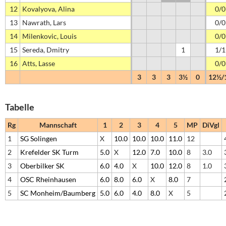
12
Kovalyova, Alina
0/0
13
Nawrath, Lars
0/0
14
Milenkovic, Louis
0/0
15
Sereda, Dmitry
1
1/1
16
Atts, Lasse
0/0
3
3
3
3½
0
12½/
Tabelle
Rg
Mannschaft
1
2
3
4
5
MP
DiVgl
1
SG Solingen
X
10.0
10.0
10.0
11.0
12
2
Krefelder SK Turm
5.0
X
12.0
7.0
10.0
8
3.0
3
Oberbilker SK
6.0
4.0
X
10.0
12.0
8
1.0
4
OSC Rheinhausen
6.0
8.0
6.0
X
8.0
7
5
SC Monheim/Baumberg
5.0
6.0
4.0
8.0
X
5