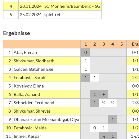
4
28.01.2024
SC Monheim/Baumberg – SG
5
25.02.2024
spielfrei
Ergebnisse
1
2
3
4
5
Erg
1
Atar, Efecan
0
0/1
2
Shivkumar, Siddharth
1
1/1
3
Gülcan, Batuhan Ege
1
1/1
4
Fetahovic, Sarah
1
1
2/2
5
Kovalyov, Dima
0/0
6
Balla, Aanand
1
+
1/1
7
Schneider, Ferdinand
1
½
½
2/3
8
Shivkumar, Shreyas
0/0
9
Dhanasekaran Meenambigai, Diya
1
1/1
10
Fetahovic, Maida
0
1
1/2
11
Immel, Kaspar
½
1
1½/