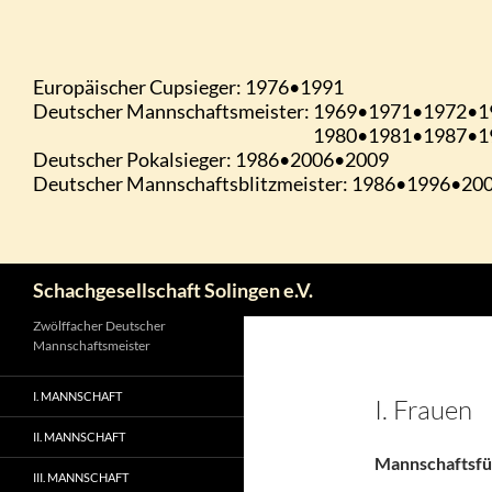
Zum
Inhalt
springen
Suchen
Schachgesellschaft Solingen e.V.
Zwölffacher Deutscher
Mannschaftsmeister
I. MANNSCHAFT
I. Frauen
II. MANNSCHAFT
Mannschaftsfüh
III. MANNSCHAFT