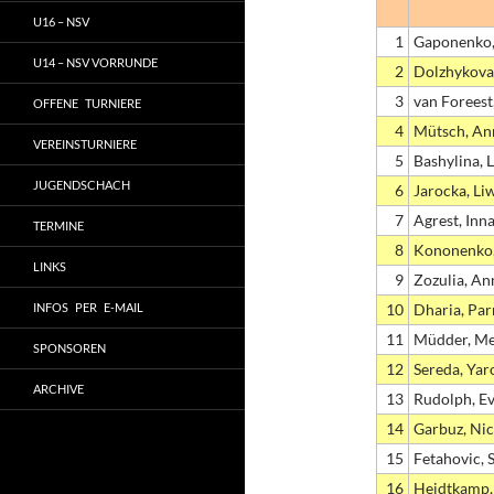
U16 – NSV
1
Gaponenko,
U14 – NSV VORRUNDE
2
Dolzhykova
3
van Foreest
OFFENE TURNIERE
4
Mütsch, An
VEREINSTURNIERE
5
Bashylina, 
JUGENDSCHACH
6
Jarocka, Li
7
Agrest, Inn
TERMINE
8
Kononenko,
LINKS
9
Zozulia, An
INFOS PER E-MAIL
10
Dharia, Par
11
Müdder, Me
SPONSOREN
12
Sereda, Yar
ARCHIVE
13
Rudolph, E
14
Garbuz, Nic
15
Fetahovic, 
16
Heidtkamp,