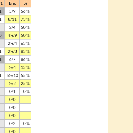
11
Erg.
%
1
5/9
56 %
1
8/11
73 %
2/4
50 %
0
4½/9
50 %
2½/4
63 %
1
2½/3
83 %
1
6/7
86 %
½/4
13 %
1
5½/10
55 %
½/2
25 %
0/1
0 %
0/0
0/0
0/0
0/2
0 %
0/0