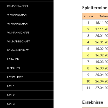
IV. MANNSCHAFT
Spieltermine
V. MANNSCHAFT
Runde
Datu
1
16.11.2
VI. MANNSCHAFT
2
17.11.2
VII. MANNSCHAFT
3
25.01.2
VIII. MANNSCHAFT
4
26.01.2
5
15.02.2
IX. MANNSCHAFT
6
16.02.2
I. FRAUEN
7
15.03.2
8
16.03.2
II. FRAUEN
9
25.04.2
U20W – DVM
10
26.04.2
U20-1
11
27.04.2
U20-2
Ergebnisse
U20-3