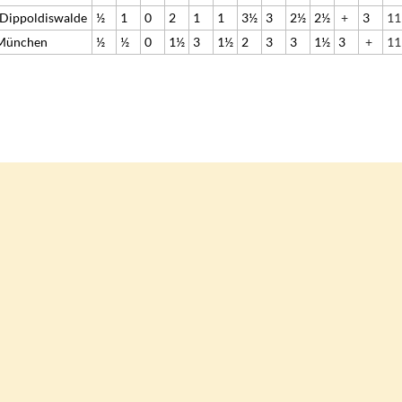
 Dippoldiswalde
½
1
0
2
1
1
3½
3
2½
2½
+
3
11
 München
½
½
0
1½
3
1½
2
3
3
1½
3
+
11