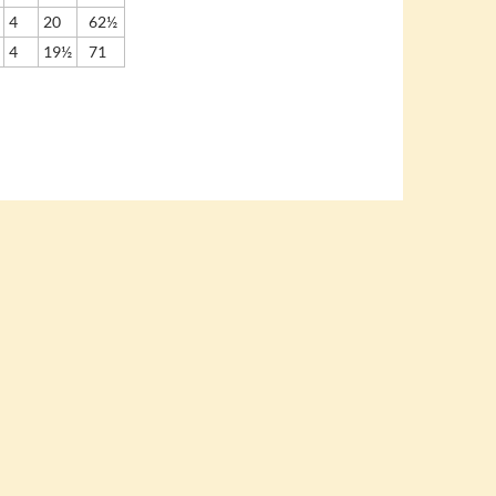
4
20
62½
4
19½
71