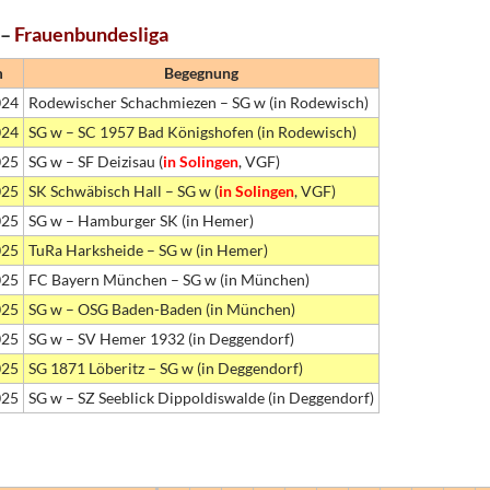
 –
Frauenbundesliga
m
Begegnung
024
Rodewischer Schachmiezen – SG w (in Rodewisch)
024
SG w – SC 1957 Bad Königshofen (in Rodewisch)
025
SG w – SF Deizisau (
in Solingen
, VGF)
025
SK Schwäbisch Hall – SG w (
in Solingen
, VGF)
025
SG w – Hamburger SK (in Hemer)
025
TuRa Harksheide – SG w (in Hemer)
025
FC Bayern München – SG w (in München)
025
SG w – OSG Baden-Baden (in München)
025
SG w – SV Hemer 1932 (in Deggendorf)
025
SG 1871 Löberitz – SG w (in Deggendorf)
025
SG w – SZ Seeblick Dippoldiswalde (in Deggendorf)