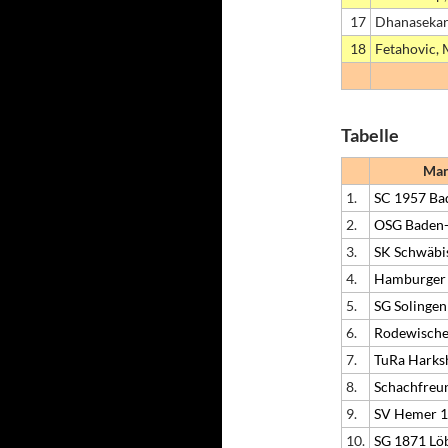
17
Dhanasekar
18
Fetahovic, 
Tabelle
Man
1.
SC 1957 Ba
2.
OSG Baden
3.
SK Schwäbi
4.
Hamburger
5.
SG Solingen
6.
Rodewische
7.
TuRa Harks
8.
Schachfreu
9.
SV Hemer 
10.
SG 1871 Löb