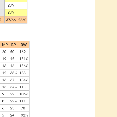
0/0
0/0
5
37/66
56 %
MP
BP
BW
20
50
169
19
45
151½
16
46
156½
15
38½
138
13
37
134½
13
34½
115
9
29
106½
8
29½
111
6
23
78
5
24
92½