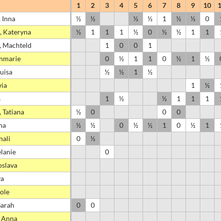
1
2
3
4
5
6
7
8
9
10
 Inna
½
½
½
½
1
½
½
0
, Kateryna
½
1
1
1
½
0
½
½
1
1
, Machteld
1
0
0
1
nmarie
0
½
1
1
0
½
1
½
Luisa
½
½
1
½
wia
1
½
a
1
½
½
1
1
1
 Tatiana
½
0
0
0
na
½
½
0
½
½
1
0
½
1
nali
0
½
lanie
0
oslava
va
ole
Sarah
0
0
 Anna