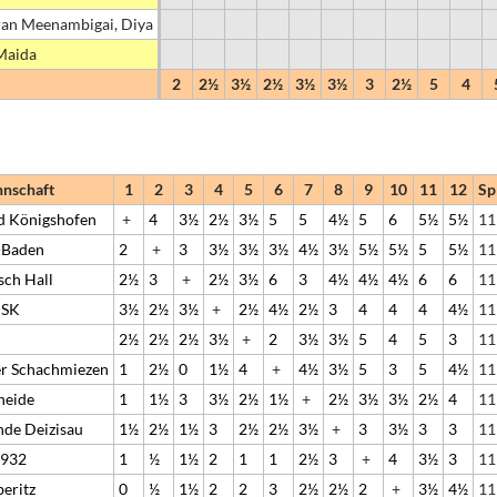
an Meenambigai, Diya
Maida
2
2½
3½
2½
3½
3½
3
2½
5
4
nschaft
1
2
3
4
5
6
7
8
9
10
11
12
Sp
d Königshofen
+
4
3½
2½
3½
5
5
4½
5
6
5½
5½
11
-Baden
2
+
3
3½
3½
3½
4½
3½
5½
5½
5
5½
11
sch Hall
2½
3
+
2½
3½
6
3
4½
4½
4½
6
6
11
 SK
3½
2½
3½
+
2½
4½
2½
3
4
4
4
4½
11
2½
2½
2½
3½
+
2
3½
3½
5
4
5
3
11
r Schachmiezen
1
2½
0
1½
4
+
4½
3½
5
3
5
4½
11
heide
1
1½
3
3½
2½
1½
+
2½
3½
3½
2½
4
11
nde Deizisau
1½
2½
1½
3
2½
2½
3½
+
3
3½
3
3
11
1932
1
½
1½
2
1
1
2½
3
+
4
3½
3
11
eritz
0
½
1½
2
2
3
2½
2½
2
+
3½
4½
11