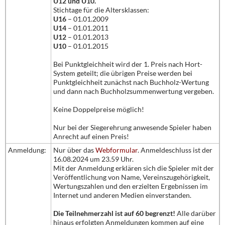
U12 und U10.
Stichtage für die Altersklassen:
U16
– 01.01.2009
U14
– 01.01.2011
U12
– 01.01.2013
U10
– 01.01.2015
Bei Punktgleichheit wird der 1. Preis nach Hort-
System geteilt; die übrigen Preise werden bei
Punktgleichheit zunächst nach Buchholz-Wertung
und dann nach Buchholzsummenwertung vergeben.
Keine Doppelpreise möglich!
Nur bei der Siegerehrung anwesende Spieler haben
Anrecht auf einen Preis!
Anmeldung:
Nur über das
Webformular
. Anmeldeschluss ist der
16.08.2024 um 23.59 Uhr.
Mit der Anmeldung erklären sich die Spieler mit der
Veröffentlichung von Name, Vereinszugehörigkeit,
Wertungszahlen und den erzielten Ergebnissen im
Internet und anderen Medien einverstanden.
Die Teilnehmerzahl ist auf 60 begrenzt!
Alle darüber
hinaus erfolgten Anmeldungen kommen auf eine