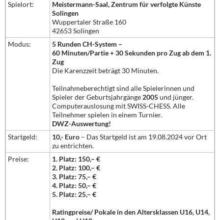
Spielort:
Meistermann-Saal, Zentrum für verfolgte Künste
Solingen
Wuppertaler Straße 160
42653 Solingen
Modus:
5 Runden CH-System –
60 Minuten/Partie + 30 Sekunden pro Zug ab dem 1.
Zug
Die Karenzzeit beträgt 30 Minuten.
Teilnahmeberechtigt sind alle Spielerinnen und
Spieler der Geburtsjahrgänge
2005
und jünger.
Computerauslosung mit SWISS-CHESS. Alle
Teilnehmer spielen in einem Turnier.
DWZ-Auswertung!
Startgeld:
10,- Euro
– Das Startgeld ist am 19.08.2024 vor Ort
zu entrichten.
Preise:
1. Platz: 150,– €
2. Platz: 100,– €
3. Platz: 75,– €
4. Platz: 50,– €
5. Platz: 25,– €
Ratingpreise/ Pokale in den Altersklassen U16, U14,