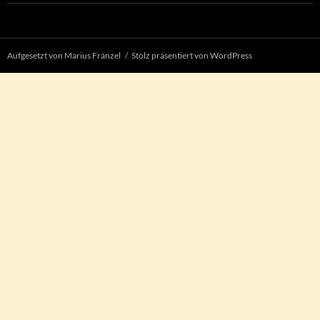
Aufgesetzt von Marius Fränzel
Stolz präsentiert von WordPress