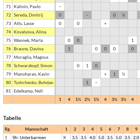
71
Kalinin, Pavlo
–
72
Sereda, Dmitrij
0
–
0
½
73
Atts, Lasse
0
0
+
74
Kovalyova, Alina
75
Wannek, Marla
0
0
1
76
Braune, Davina
1
0
0
0
0
77
Moraglia, Magnus
78
Schwarzkopf, Simon
0
1
0
79
Manoharan, Kavin
+
1
½
80
Tyshchenko, Bohdan
1
–
81
Edelkamp, Nell
1
4
1½
2½
1½
4
3½
3½
4
Tabelle
Rg
Mannschaft
1
2
3
4
5
6
7
8
9
1
Sfr. Unterbarmen
X
3.5
3.5
4.0
5.0
3.5
5.0
3.5
2.0