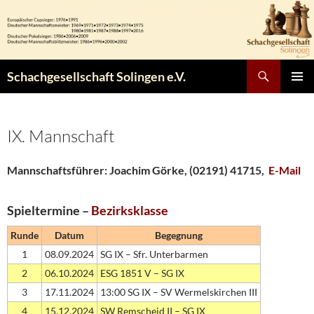
Zum
Inhalt
springen
Suchen
Schachgesellschaft Solingen e.V.
PRIMÄR
MENÜ
IX. Mannschaft
Mannschaftsführer:
Joachim Görke, (02191) 41715,
E-Mail
Spieltermine –
Bezirksklasse
Runde
Datum
Begegnung
1
08.09.2024
SG IX – Sfr. Unterbarmen
2
06.10.2024
ESG 1851 V – SG IX
3
17.11.2024
13:00 SG IX – SV Wermelskirchen III
4
15.12.2024
SW Remscheid II – SG IX