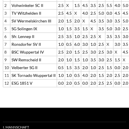
2
Vohwinkeler SC II
2.5
X
1.5
4.5
3.5
2.5
5.5
4.0
5.0
3
TV Witzhelden II
2.5
4.5
X
4.0
2.5
5.0
0.0
4.5
4.5
4
SV Wermelskirchen III
2.0
1.5
2.0
X
4.5
3.5
3.0
3.5
5.0
5
SG Solingen IX
1.0
1.5
3.5
1.5
X
3.5
5.0
3.0
2.5
6
Sfr. Lennep II
2.5
3.5
1.0
2.5
2.5
X
3.5
3.5
3.0
7
Ronsdorfer SV II
1.0
0.5
6.0
3.0
1.0
2.5
X
3.0
3.5
8
BSC Wuppertal IV
2.5
2.0
1.5
2.5
3.0
2.5
3.0
X
4.5
9
SW Remscheid II
2.0
1.0
1.5
1.0
3.5
3.0
2.5
1.5
X
10
Velberter SG II
0.5
1.5
3.5
2.0
1.0
2.5
1.5
0.0
2.0
11
SK Tornado Wuppertal II
1.0
1.0
0.5
4.0
2.0
1.5
2.0
2.5
2.0
12
ESG 1851 V
0.0
2.0
0.5
0.0
2.0
2.5
2.5
0.0
2.0
I. MANNSCHAFT