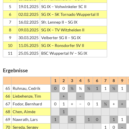
5
19.01.2025
SG IX – Vohwinkeler SC II
6
02.02.2025
SG IX – SK Tornado Wuppertal II
7
16.02.2025
Sfr. Lennep II – SG IX
8
09.03.2025
SG IX – TV Witzhelden II
9
30.03.2025
Velberter SG II – SG IX
10
11.05.2025
SG IX – Ronsdorfer SV II
11
25.05.2025
BSC Wuppertal IV – SG IX
Ergebnisse
1
2
3
4
5
6
7
8
9
65
Ruhnau, Cedrik
0
0
½
½
½
1
1
½
1
66
Liebehenze, Tim
+
–
67
Fodor, Bernhard
0
1
+
–
0
1
½
+
+
68
Chen, Aimée
1
69
Nawrath, Lars
1
0
1
0
1
1
70
Sereda, Sergey
1
0
–