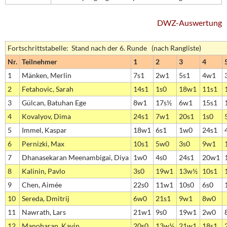
DWZ-Auswertung
Fortschrittstabelle: Stand nach der 6. Runde (nach Rangliste)
Nr.
Teilnehmer
1
2
3
4
1
Mänken, Merlin
7s1
2w1
5s1
4w1
2
Fetahovic, Sarah
14s1
1s0
18w1
11s1
3
Gülcan, Batuhan Ege
8w1
17s½
6w1
15s1
4
Kovalyov, Dima
24s1
7w1
20s1
1s0
5
Immel, Kaspar
18w1
6s1
1w0
24s1
6
Pernizki, Max
10s1
5w0
3s0
9w1
7
Dhanasekaran Meenambigai, Diya
1w0
4s0
24s1
20w1
8
Kalinin, Pavlo
3s0
19w1
13w½
10s1
9
Chen, Aimée
22s0
11w1
10s0
6s0
10
Sereda, Dmitrij
6w0
21s1
9w1
8w0
11
Nawrath, Lars
21w1
9s0
19w1
2w0
12
Manoharan, Kavin
20s0
13w½
21w1
18s1