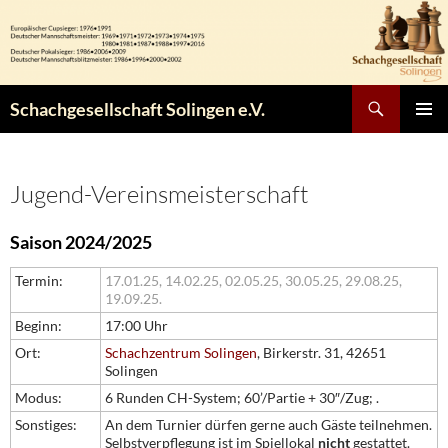
Zum
Inhalt
springen
Suchen
Schachgesellschaft Solingen e.V.
PRIMÄR
MENÜ
Jugend-Vereinsmeisterschaft
Saison 2024/2025
Termin:
17.01.25,
14.02.25,
02.05.25,
30.05.25,
29.08.25,
19.09.25.
Beginn:
17:00 Uhr
Ort:
Schachzentrum Solingen
, Birkerstr. 31, 42651
Solingen
Modus:
6 Runden CH-System; 60’/Partie + 30″/Zug; .
Sonstiges:
An dem Turnier dürfen gerne auch Gäste teilnehmen.
Selbstverpflegung ist im Spiellokal
nicht
gestattet.