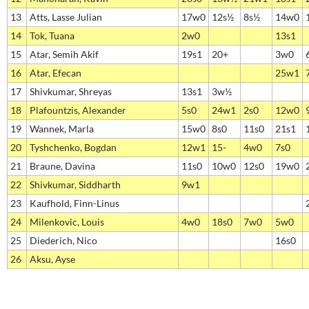
13
Atts, Lasse Julian
17w0
12s½
8s½
14w0
14
Tok, Tuana
2w0
13s1
15
Atar, Semih Akif
19s1
20+
3w0
16
Atar, Efecan
25w1
17
Shivkumar, Shreyas
13s1
3w½
18
Plafountzis, Alexander
5s0
24w1
2s0
12w0
19
Wannek, Marla
15w0
8s0
11s0
21s1
20
Tyshchenko, Bogdan
12w1
15-
4w0
7s0
21
Braune, Davina
11s0
10w0
12s0
19w0
22
Shivkumar, Siddharth
9w1
23
Kaufhold, Finn-Linus
24
Milenkovic, Louis
4w0
18s0
7w0
5w0
25
Diederich, Nico
16s0
26
Aksu, Ayse